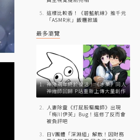
這樣比較香！《碧藍航線》推千元
「ASMR米」飯糰掀議
最多瀏覽
神隱兩年終於復活！《冰菓》同人
神繪師回歸 P站重新上傳大量創作
人妻除靈《打屁股驅魔師》出現
「梅川伊芙」Bug！這修了反而會
被負評吧
日V團體「深淵組」解散！因財務