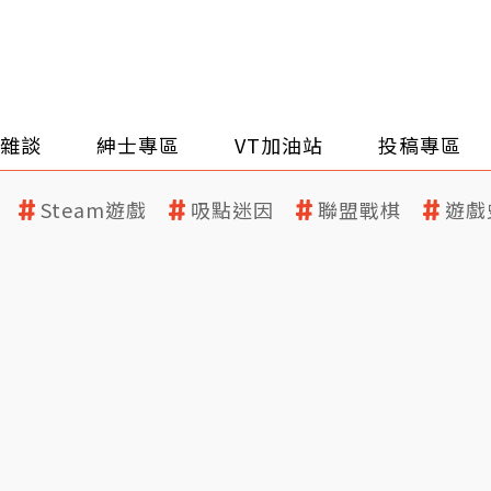
雜談
紳士專區
VT加油站
投稿專區
Steam遊戲
吸點迷因
聯盟戰棋
遊戲