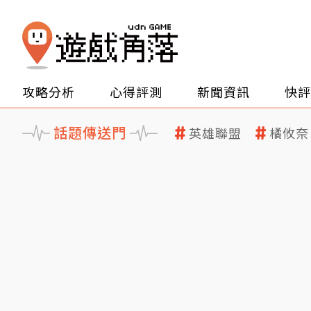
攻略分析
心得評測
新聞資訊
快評
話題傳送門
英雄聯盟
橘攸奈