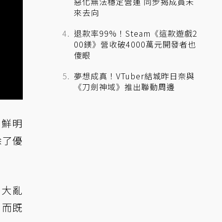
惡化無法穩定營運 同步揭成員未
來去向
退款率99%！Steam《這款遊戲2
00鎂》營收破4000萬元開發者也
傻眼
夢想成真！VTuber結城昨日奈與
《刀劍神域》推出聯動周邊
，鮮明
除了優
熱大亂
。而既