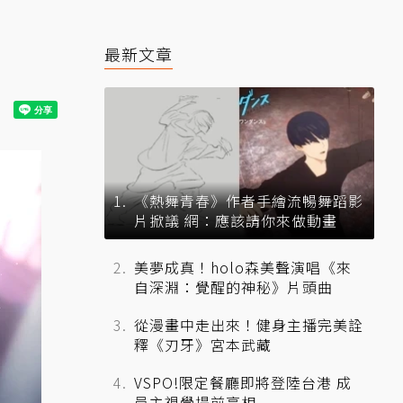
最新文章
《熱舞青春》作者手繪流暢舞蹈影
片掀議 網：應該請你來做動畫
美夢成真！holo森美聲演唱《來
自深淵：覺醒的神秘》片頭曲
從漫畫中走出來！健身主播完美詮
釋《刃牙》宮本武藏
VSPO!限定餐廳即將登陸台港 成
員主視覺提前亮相