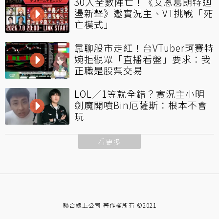
30人全數陣亡！《艾恩葛朗特迴
盪新聲》邀實況主、VT挑戰「死
亡模式」
靠聊股市走紅！台VTuber珂賽特
婉拒觀眾「直播看盤」要求：我
正職是股票交易
LOL／1等就全錯？實況主小明
劍魔開噴Bin厄薩斯：根本不會
玩
看更多
聯合線上公司 著作權所有 ©2021