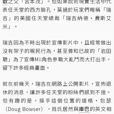
歐
之父「宮本茂」。但如果說到現實生活中代
表任天堂的西方臉孔，莫過於玩家們暱稱「瑞
吉」的美國任天堂總裁「瑞吉納德‧費斯艾
米」。
瑞吉因為不時出現於宣傳影片中，且經常做出
沒有架子的親民行為，甚至曾和已故的「岩田
聰」為了宣傳Mii角色參戰大亂鬥而大打出手，
留下許多經典畫面。
就在前幾天，瑞吉在網路上公開影片，宣佈退
休的消息，讓許多任天堂的粉絲們感到不捨。
但有趣的是，接手這個位置的道格‧包瑟
（Doug Bowser），姓氏居然與
庫巴
的英文相