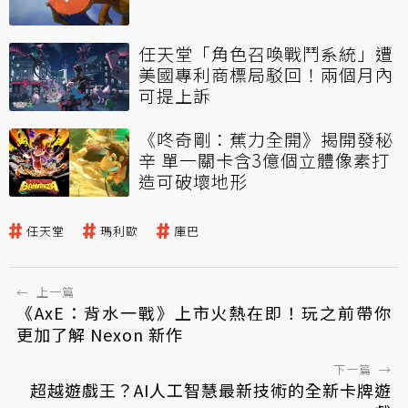
任天堂「角色召喚戰鬥系統」遭
美國專利商標局駁回！兩個月內
可提上訴
《咚奇剛：蕉力全開》揭開發秘
辛 單一關卡含3億個立體像素打
造可破壞地形
任天堂
瑪利歐
庫巴
←
上一篇
《AxE：背水一戰》上市火熱在即！玩之前帶你
更加了解 Nexon 新作
下一篇
→
超越遊戲王？AI人工智慧最新技術的全新卡牌遊