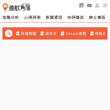
攻略分析
心得評測
新聞資訊
快評雜談
紳士專區
英雄聯盟
橘攸奈
Steam遊戲
吸點迷