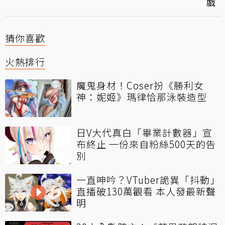
戲
猜你喜歡
火熱排行
魔鬼身材！Coser扮《勝利女
神：妮姬》瑪律恰那泳裝造型
日V大代真白「畢業計數器」宣
布終止 一份來自粉絲500天的告
別
一直呻吟？VTuber詭異「抖動」
直播破130萬觀看 本人發最新聲
明