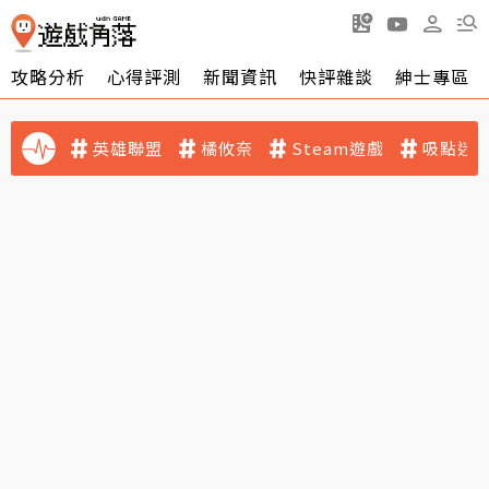
攻略分析
心得評測
新聞資訊
快評雜談
紳士專區
英雄聯盟
橘攸奈
Steam遊戲
吸點迷