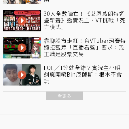
30人全數陣亡！《艾恩葛朗特迴
盪新聲》邀實況主、VT挑戰「死
亡模式」
靠聊股市走紅！台VTuber珂賽特
婉拒觀眾「直播看盤」要求：我
正職是股票交易
LOL／1等就全錯？實況主小明
劍魔開噴Bin厄薩斯：根本不會
玩
看更多