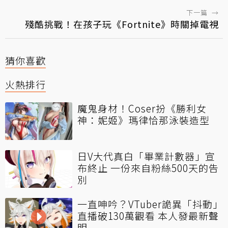
下一篇
→
殘酷挑戰！在孩子玩《Fortnite》時關掉電視
猜你喜歡
火熱排行
魔鬼身材！Coser扮《勝利女
神：妮姬》瑪律恰那泳裝造型
日V大代真白「畢業計數器」宣
布終止 一份來自粉絲500天的告
別
一直呻吟？VTuber詭異「抖動」
直播破130萬觀看 本人發最新聲
明