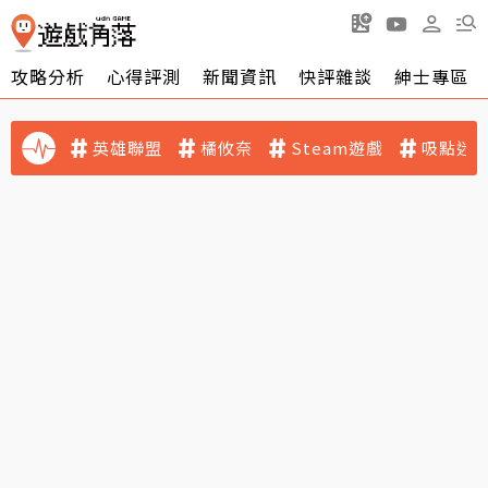
攻略分析
心得評測
新聞資訊
快評雜談
紳士專區
英雄聯盟
橘攸奈
Steam遊戲
吸點迷