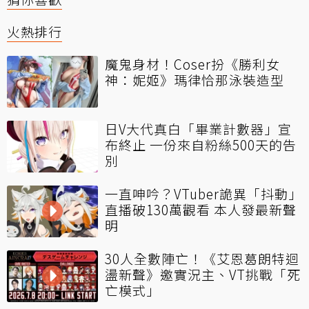
火熱排行
魔鬼身材！Coser扮《勝利女
神：妮姬》瑪律恰那泳裝造型
日V大代真白「畢業計數器」宣
布終止 一份來自粉絲500天的告
別
一直呻吟？VTuber詭異「抖動」
直播破130萬觀看 本人發最新聲
明
30人全數陣亡！《艾恩葛朗特迴
盪新聲》邀實況主、VT挑戰「死
亡模式」