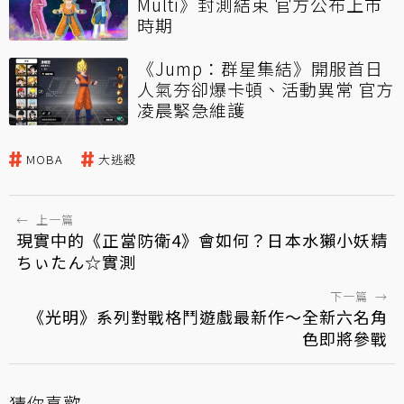
Multi》封測結束 官方公布上市
時期
《Jump：群星集結》開服首日
人氣夯卻爆卡頓、活動異常 官方
凌晨緊急維護
MOBA
大逃殺
←
上一篇
現實中的《正當防衛4》會如何？日本水獺小妖精
ちぃたん☆實測
下一篇
→
《光明》系列對戰格鬥遊戲最新作～全新六名角
色即將參戰
猜你喜歡