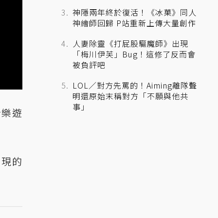
神隱兩年終於復活！《冰菓》同人
神繪師回歸 P站重新上傳大量創作
人妻除靈《打屁股驅魔師》出現
「梅川伊芙」Bug！這修了反而會
被負評吧
LOL／對方先罵的！Aiming離隊聲
明還原始末稱對方「不願與他共
事」
音樂遊
出現的