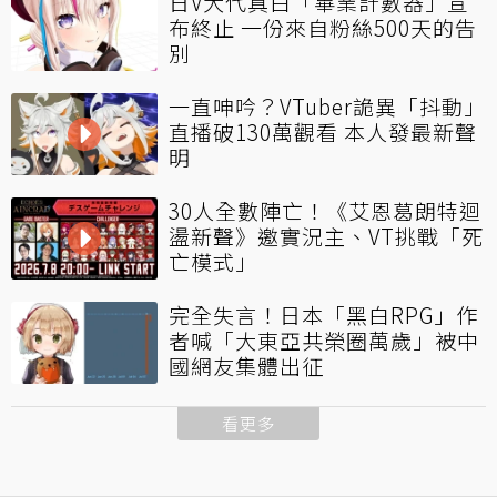
日V大代真白「畢業計數器」宣
布終止 一份來自粉絲500天的告
別
一直呻吟？VTuber詭異「抖動」
直播破130萬觀看 本人發最新聲
明
30人全數陣亡！《艾恩葛朗特迴
盪新聲》邀實況主、VT挑戰「死
亡模式」
完全失言！日本「黑白RPG」作
者喊「大東亞共榮圈萬歲」被中
國網友集體出征
看更多