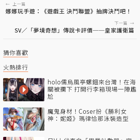
←
上一篇
娜娜玩手遊：《遊戲王 決鬥聯盟》抽牌決鬥吧！
下一篇
→
SV／「夢境奇想」傳說卡評價──皇家護衛篇
猜你喜歡
火熱排行
holo儒烏風亭螺鈿來台灣！在海
關被攔下 打開行李箱現場一陣尷
尬
魔鬼身材！Coser扮《勝利女
神：妮姬》瑪律恰那泳裝造型