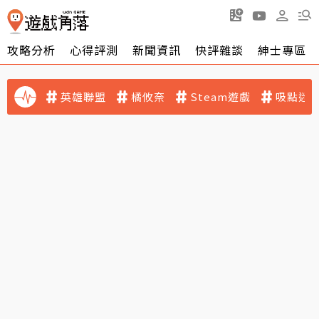
攻略分析
心得評測
新聞資訊
快評雜談
紳士專區
英雄聯盟
橘攸奈
Steam遊戲
吸點迷