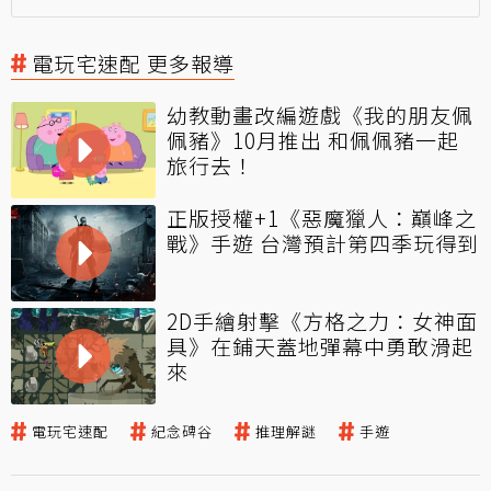
電玩宅速配 更多報導
幼教動畫改編遊戲《我的朋友佩
佩豬》10月推出 和佩佩豬一起
旅行去！
正版授權+1《惡魔獵人：巔峰之
戰》手遊 台灣預計第四季玩得到
2D手繪射擊《方格之力：女神面
具》在鋪天蓋地彈幕中勇敢滑起
來
電玩宅速配
紀念碑谷
推理解謎
手遊