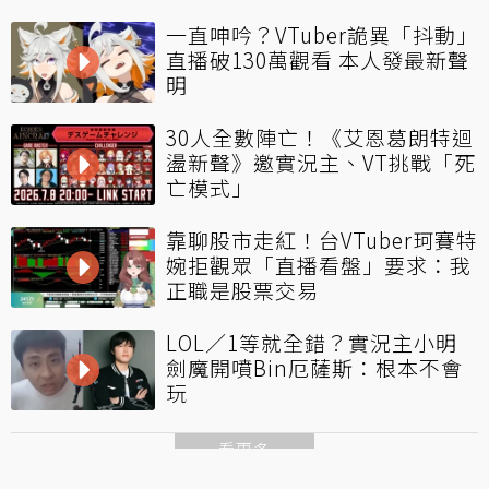
一直呻吟？VTuber詭異「抖動」
直播破130萬觀看 本人發最新聲
明
30人全數陣亡！《艾恩葛朗特迴
盪新聲》邀實況主、VT挑戰「死
亡模式」
靠聊股市走紅！台VTuber珂賽特
婉拒觀眾「直播看盤」要求：我
正職是股票交易
LOL／1等就全錯？實況主小明
劍魔開噴Bin厄薩斯：根本不會
玩
看更多