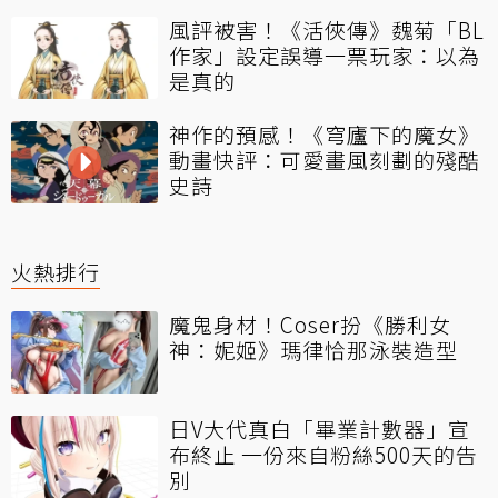
風評被害！《活俠傳》魏菊「BL
作家」設定誤導一票玩家：以為
是真的
神作的預感！《穹廬下的魔女》
動畫快評：可愛畫風刻劃的殘酷
史詩
火熱排行
魔鬼身材！Coser扮《勝利女
神：妮姬》瑪律恰那泳裝造型
日V大代真白「畢業計數器」宣
布終止 一份來自粉絲500天的告
別