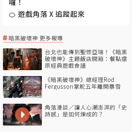
囉！
🍊 遊戲角落 X 追蹤起來
暗黑破壞神 更多報導
台北也能傳到聖修亞瑞！《暗黑
破壞神》主題飯店開箱：餐點還
原經典遊戲食譜
《暗黑破壞神》總經理Rod
Fergusson掌舵五年離開暴雪
角落漫談／讓人心潮澎湃的「史
詩感」是如何煉成的？