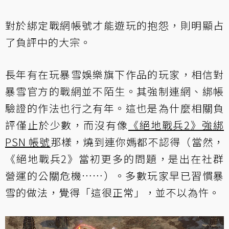
對於綁定戰網帳號才能遊玩的抱怨，則明顯占
了負評中的大宗。
長年有在玩暴雪娛樂旗下作品的玩家，相信對
暴雪官方的戰網並不陌生。其強制連網、綁帳
驗證的作法也行之有年。這也是為什麼相關負
評僅止於少數，而沒有像
《絕地戰兵2》強綁
PSN 帳號
那樣，燒到連你媽都不認得（當然，
《絕地戰兵2》當初更多的問題，是出在社群
營運的公關危機……）。多數玩家早已習慣暴
雪的做法，覺得「這很正常」，並不以為忤。