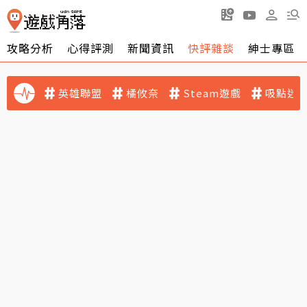
攻略分析
心得評測
新聞資訊
快評雜談
紳士專區
英雄聯盟
橘攸奈
Steam遊戲
吸點迷