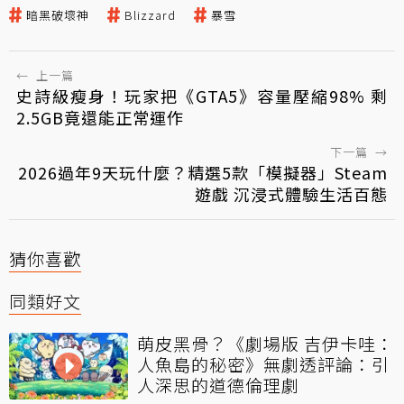
暗黑破壞神
Blizzard
暴雪
←
上一篇
史詩級瘦身！玩家把《GTA5》容量壓縮98% 剩
2.5GB竟還能正常運作
下一篇
→
2026過年9天玩什麼？精選5款「模擬器」Steam
遊戲 沉浸式體驗生活百態
猜你喜歡
同類好文
萌皮黑骨？《劇場版 吉伊卡哇：
人魚島的秘密》無劇透評論：引
人深思的道德倫理劇