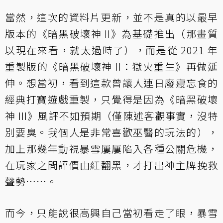
當然，這次的資料片更新，並不是真的以最早
版本的《暗黑破壞神 II》為基礎推出（那畫質
以現在來看，就太過時了），而是從 2021 年
重製版的《暗黑破壞神 II：獄火重生》再做延
伸。想當初，看到這款曾讓人連日廢寢忘食的
經典打寶遊戲重製，只覺得是因為《暗黑破壞
神 III》風評不如預期（僅陳述客觀事實，沒特
別要臭。我個人是非常喜歡巫醫的玩法的），
加上那幾年動視暴雪屢屢陷入各種公關危機，
在玩家之間評價由紅翻黑，才打出神主牌挽救
聲勢……。
而今，只能說很高興自己當初看走了眼，暴雪