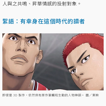
人與之共鳴、昇華情感的投射對象。
絮語：有幸身在這個時代的讀者
即使是 3D 製作，依然保有原作筆觸和生動的人物神韻。 圖／東映