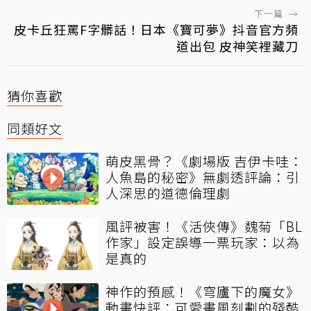
下一篇
→
皮卡丘狂罵F字髒話！日本《寶可夢》抖音官方頻
道出包 皮神笑裡藏刀
猜你喜歡
同類好文
萌皮黑骨？《劇場版 吉伊卡哇：
人魚島的秘密》無劇透評論：引
人深思的道德倫理劇
風評被害！《活俠傳》魏菊「BL
作家」設定誤導一票玩家：以為
是真的
神作的預感！《穹廬下的魔女》
動畫快評：可愛畫風刻劃的殘酷