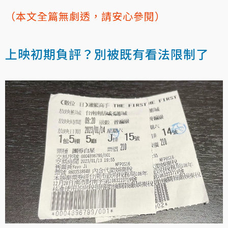
（本文全篇無劇透，請安心參閱）
上映初期負評？別被既有看法限制了