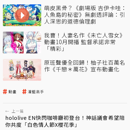
萌皮黑骨？《劇場版 吉伊卡哇：
人魚島的秘密》無劇透評論：引
人深思的道德倫理劇
我曹！人妻名作《未亡人雪女》
動畫10月開播 監督承諾非常
「精彩」
原班聲優全回歸！柚子社百萬名
作《千戀＊萬花》宣布動畫化
動畫
灌籃高手
←
上一篇
hololive EN快閃咖啡廳初登台！神話議會希望陪
你共度「白色情人節X櫻花季」