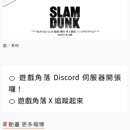
圖／東映
🍊 遊戲角落 Discord 伺服器開張
囉！
🍊 遊戲角落 X 追蹤起來
動畫 更多報導