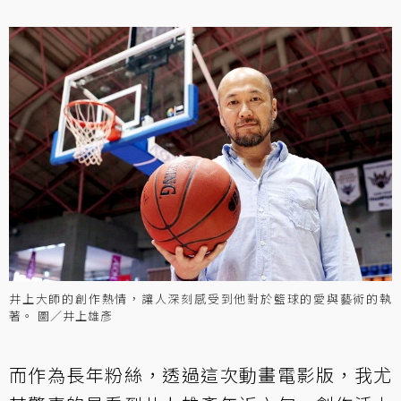
井上大師的創作熱情，讓人深刻感受到他對於籃球的愛與藝術的執
著。 圖／井上雄彥
而作為長年粉絲，透過這次動畫電影版，我尤