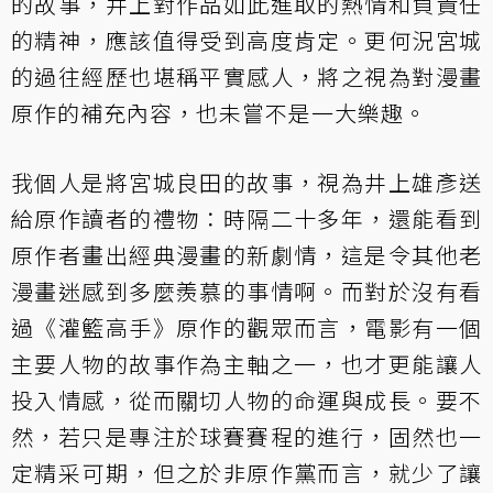
的故事，井上對作品如此進取的熱情和負責任
的精神，應該值得受到高度肯定。更何況宮城
的過往經歷也堪稱平實感人，將之視為對漫畫
原作的補充內容，也未嘗不是一大樂趣。
我個人是將宮城良田的故事，視為井上雄彥送
給原作讀者的禮物：時隔二十多年，還能看到
原作者畫出經典漫畫的新劇情，這是令其他老
漫畫迷感到多麼羨慕的事情啊。而對於沒有看
過《灌籃高手》原作的觀眾而言，電影有一個
主要人物的故事作為主軸之一，也才更能讓人
投入情感，從而關切人物的命運與成長。要不
然，若只是專注於球賽賽程的進行，固然也一
定精采可期，但之於非原作黨而言，就少了讓