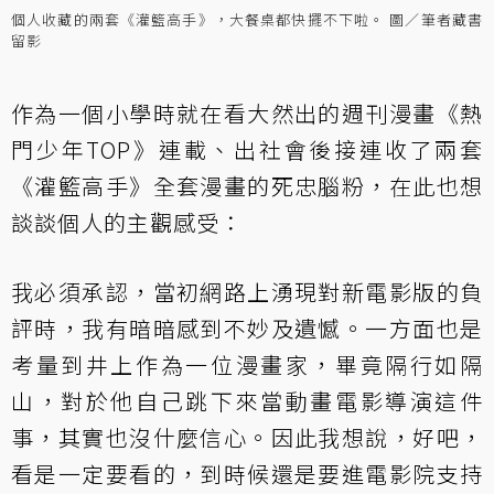
個人收藏的兩套《灌籃高手》，大餐桌都快擺不下啦。 圖／筆者藏書
留影
作為一個小學時就在看大然出的週刊漫畫《熱
門少年TOP》連載、出社會後接連收了兩套
《灌籃高手》全套漫畫的死忠腦粉，在此也想
談談個人的主觀感受：
我必須承認，當初網路上湧現對新電影版的負
評時，我有暗暗感到不妙及遺憾。一方面也是
考量到井上作為一位漫畫家，畢竟隔行如隔
山，對於他自己跳下來當動畫電影導演這件
事，其實也沒什麼信心。因此我想說，好吧，
看是一定要看的，到時候還是要進電影院支持