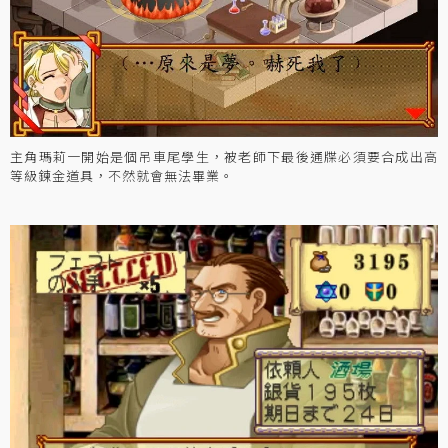
主角瑪莉一開始是個吊車尾學生，被老師下最後通牒必須要合成出高
等級鍊金道具，不然就會無法畢業。