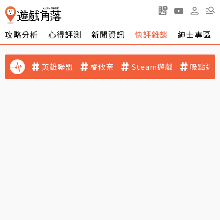
攻略分析
心得評測
新聞資訊
快評雜談
紳士專區
英雄聯盟
橘攸奈
Steam遊戲
吸點迷