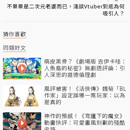
不單單是二次元老婆而已，淺談Vtuber到底為何
吸引人？
猜你喜歡
同類好文
萌皮黑骨？《劇場版 吉伊卡哇：
人魚島的秘密》無劇透評論：引
人深思的道德倫理劇
風評被害！《活俠傳》魏菊「BL
作家」設定誤導一票玩家：以為
是真的
神作的預感！《穹廬下的魔女》
動畫快評：可愛畫風刻劃的殘酷
史詩