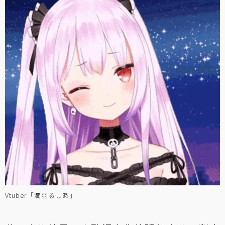
Vtuber「潤羽るしあ」