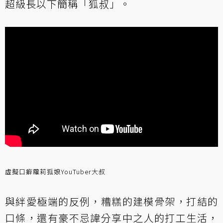
超級長以下簡稱「狐叔」。
虛擬口癖蘿莉狐娘YouTuber大叔
與絆愛極端的反例，糟糕的建模骨架，打結的
口條，還有豪不忌諱分享中之人的打工生活，