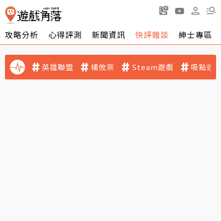
攻略分析
心得評測
新聞資訊
快評雜談
紳士專區
英雄聯盟
橘攸奈
Steam遊戲
吸點迷