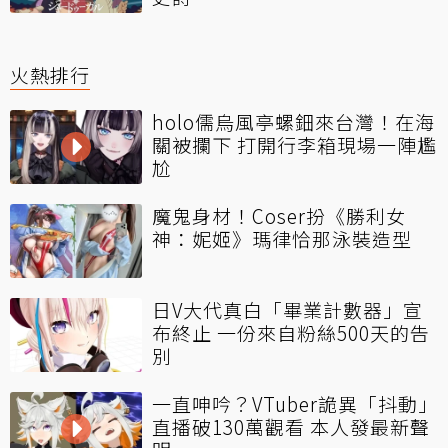
火熱排行
holo儒烏風亭螺鈿來台灣！在海
關被攔下 打開行李箱現場一陣尷
尬
魔鬼身材！Coser扮《勝利女
神：妮姬》瑪律恰那泳裝造型
日V大代真白「畢業計數器」宣
布終止 一份來自粉絲500天的告
別
一直呻吟？VTuber詭異「抖動」
直播破130萬觀看 本人發最新聲