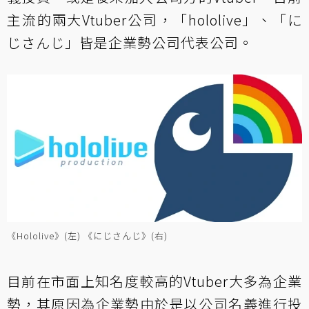
主流的兩大Vtuber公司，「hololive」、「に
じさんじ」皆是企業勢公司代表公司。
《Hololive》(左) 《にじさんじ》(右)
目前在市面上知名度較高的Vtuber大多為企業
勢，其原因為企業勢由於是以公司名義進行投