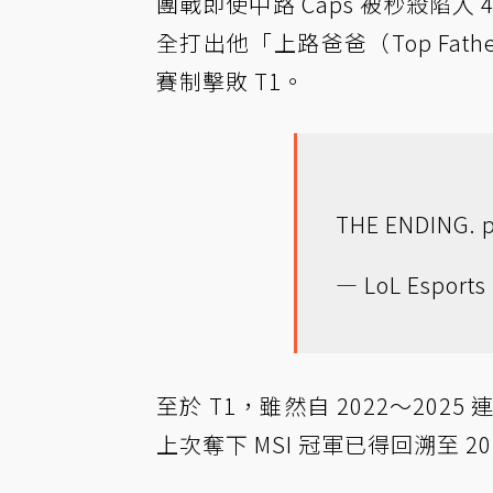
團戰即使中路 Caps 被秒殺陷入
全打出他「上路爸爸（Top Fathe
賽制擊敗 T1。
THE ENDING.
— LoL Esports 
至於 T1，雖然自 2022～20
上次奪下 MSI 冠軍已得回溯至 20