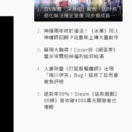
日V團體「深淵組」解散！因財務
惡化無法穩定營運 同步揭成員未
來去向
神隱兩年終於復活！《冰菓》同人
神繪師回歸 P站重新上傳大量創作
展現大胸襟！Coser扮《絕區零》
蕾米埃爾粉絲福利給好給滿
人妻除靈《打屁股驅魔師》出現
「梅川伊芙」Bug！這修了反而會
被負評吧
退款率99%！Steam《這款遊戲2
00鎂》營收破4000萬元開發者也
傻眼