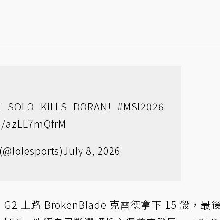
E SOLO KILLS DORAN!
#MSI2026
om/azLL7mQfrM
(@lolesports)
July 8, 2026
 上路 BrokenBlade 克雷德拿下 15 殺，最