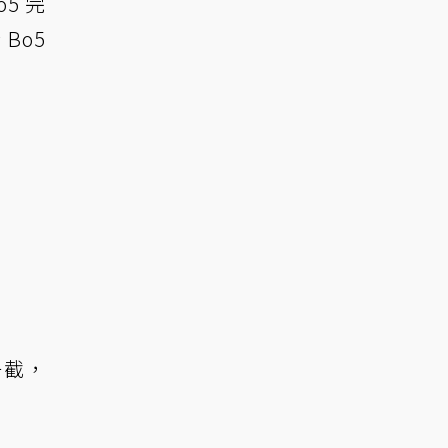
5 完
Bo5
一截，