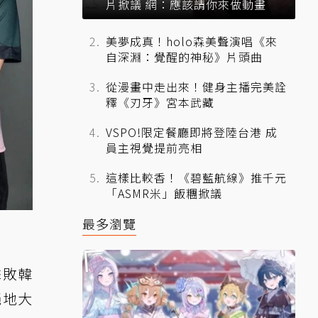
片掀議 網：應該請你來做動畫
美夢成真！holo森美聲演唱《來
自深淵：覺醒的神秘》片頭曲
從漫畫中走出來！健身主播完美詮
釋《刃牙》宮本武藏
VSPO!限定餐廳即將登陸台港 成
員主視覺提前亮相
這樣比較香！《碧藍航線》推千元
「ASMR米」飯糰掀議
最多瀏覽
擊敗韓
絕地大