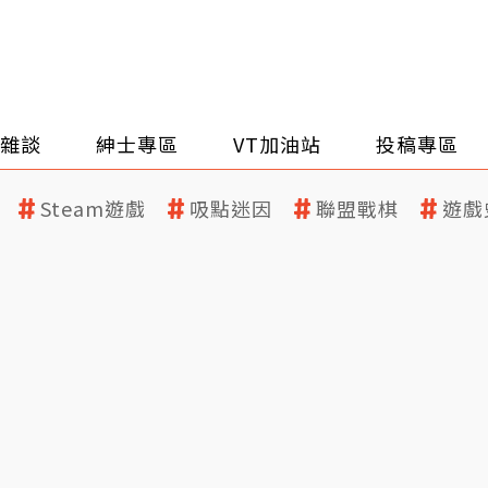
雜談
紳士專區
VT加油站
投稿專區
Steam遊戲
吸點迷因
聯盟戰棋
遊戲