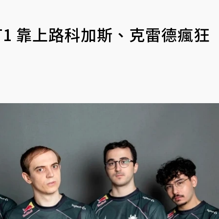
1 T1 靠上路科加斯、克雷德瘋狂