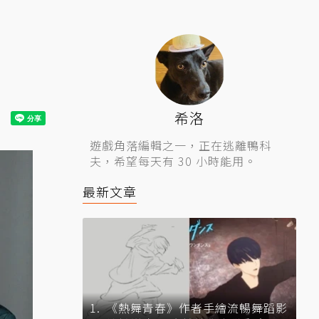
希洛
遊戲角落編輯之一，正在逃離鴨科
夫，希望每天有 30 小時能用。
最新文章
《熱舞青春》作者手繪流暢舞蹈影