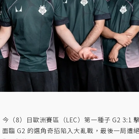
今（8）日歐洲賽區（LEC）第一種子 G2 3:1 
1 面臨 G2 的選角奇招陷入大亂戰，最後一局遭