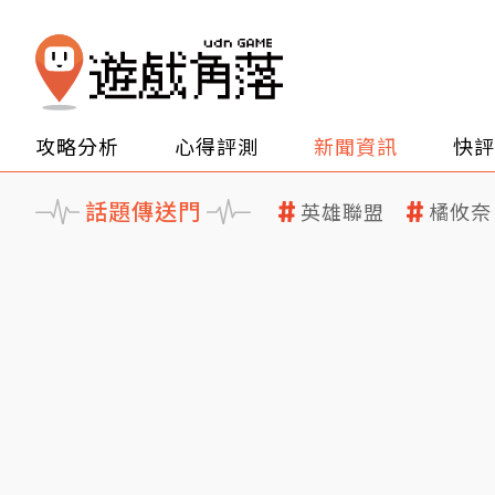
攻略分析
心得評測
新聞資訊
快評
話題傳送門
英雄聯盟
橘攸奈