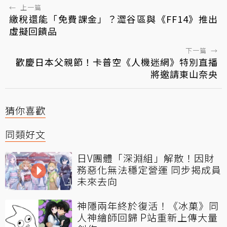
←
上一篇
繳稅還能「免費課金」？澀谷區與《FF14》推出
虛擬回饋品
下一篇
→
歡慶日本父親節！卡普空《人機迷網》特別直播
將邀請東山奈央
猜你喜歡
同類好文
日V團體「深淵組」解散！因財
務惡化無法穩定營運 同步揭成員
未來去向
神隱兩年終於復活！《冰菓》同
人神繪師回歸 P站重新上傳大量