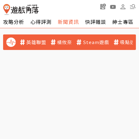
攻略分析
心得評測
新聞資訊
快評雜談
紳士專區
英雄聯盟
橘攸奈
Steam遊戲
吸點迷