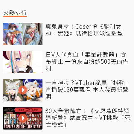
火熱排行
魔鬼身材！Coser扮《勝利女
神：妮姬》瑪律恰那泳裝造型
日V大代真白「畢業計數器」宣
布終止 一份來自粉絲500天的告
別
一直呻吟？VTuber詭異「抖動」
直播破130萬觀看 本人發最新聲
明
30人全數陣亡！《艾恩葛朗特迴
盪新聲》邀實況主、VT挑戰「死
亡模式」