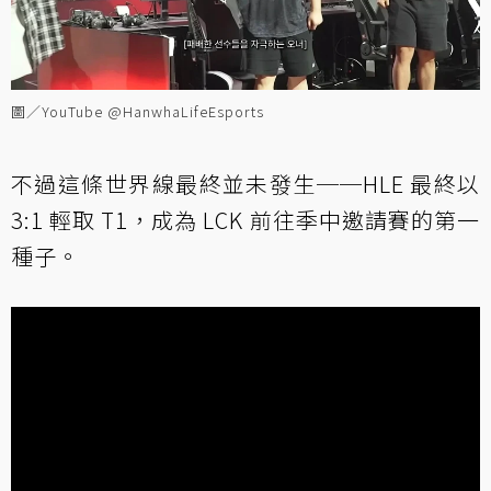
圖／YouTube @HanwhaLifeEsports
不過這條世界線最終並未發生──HLE 最終以
3:1 輕取 T1，成為 LCK 前往季中邀請賽的第一
種子。