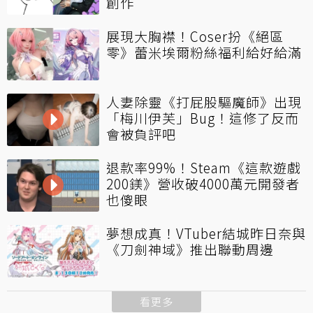
創作
展現大胸襟！Coser扮《絕區
零》蕾米埃爾粉絲福利給好給滿
人妻除靈《打屁股驅魔師》出現
「梅川伊芙」Bug！這修了反而
會被負評吧
退款率99%！Steam《這款遊戲
200鎂》營收破4000萬元開發者
也傻眼
夢想成真！VTuber結城昨日奈與
《刀劍神域》推出聯動周邊
看更多