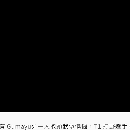
Gumayusi 一人抱頭狀似懊惱，T1 打野選手 O