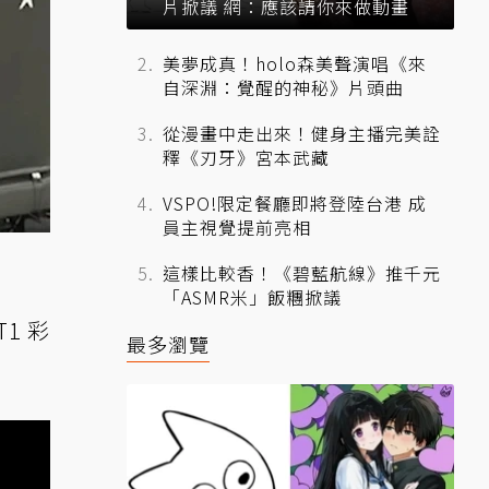
片掀議 網：應該請你來做動畫
美夢成真！holo森美聲演唱《來
自深淵：覺醒的神秘》片頭曲
從漫畫中走出來！健身主播完美詮
釋《刃牙》宮本武藏
VSPO!限定餐廳即將登陸台港 成
員主視覺提前亮相
這樣比較香！《碧藍航線》推千元
「ASMR米」飯糰掀議
1 彩
最多瀏覽