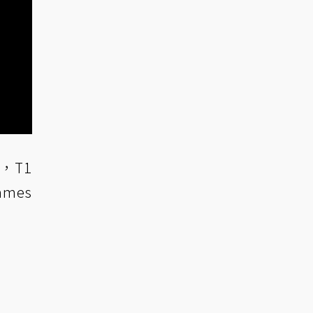
，T1
mes