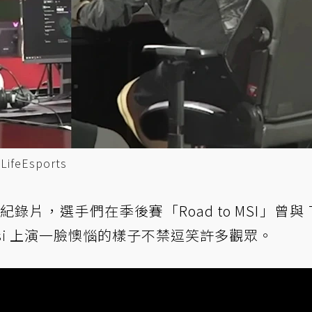
feEsports
出紀錄片，選手們在季後賽「Road to MSI」曾與 T
usi 上演一臉懊惱的樣子不禁逗笑許多觀眾。