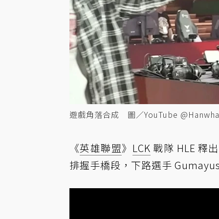
遊戲角落合成 圖／YouTube @HanwhaLi
《
英雄聯盟
》
LCK
戰隊 HLE 釋
排握手橋段，下路選手 Gumay