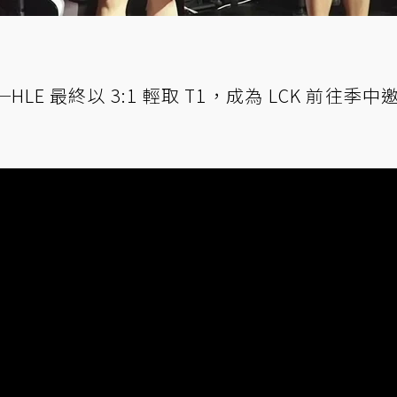
E 最終以 3:1 輕取 T1，成為 LCK 前往季中