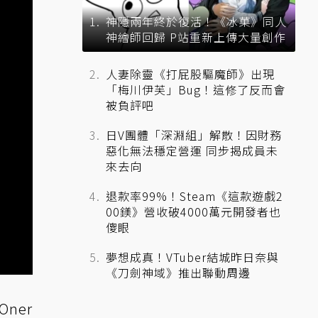
神隱兩年終於復活！《冰菓》同人
神繪師回歸 P站重新上傳大量創作
人妻除靈《打屁股驅魔師》出現
「梅川伊芙」Bug！這修了反而會
被負評吧
日V團體「深淵組」解散！因財務
惡化無法穩定營運 同步揭成員未
來去向
退款率99%！Steam《這款遊戲2
00鎂》營收破4000萬元開發者也
傻眼
夢想成真！VTuber結城昨日奈與
《刀劍神域》推出聯動周邊
ner