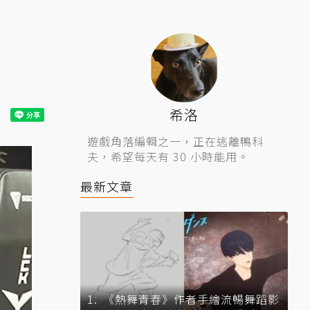
懊
希洛
遊戲角落編輯之一，正在逃離鴨科
夫，希望每天有 30 小時能用。
最新文章
《熱舞青春》作者手繪流暢舞蹈影