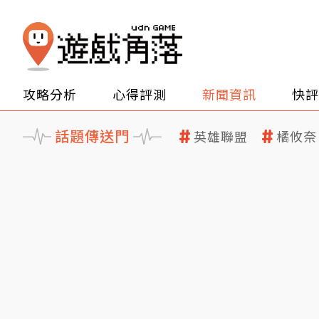
攻略分析
心得評測
新聞資訊
快評
話題傳送門
英雄聯盟
橘攸奈