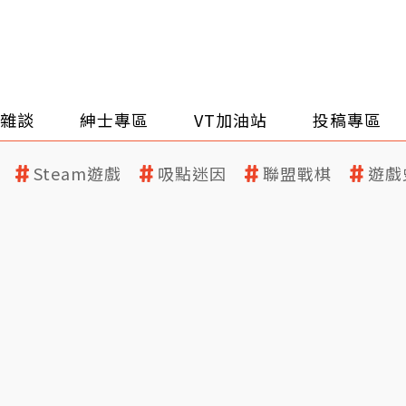
雜談
紳士專區
VT加油站
投稿專區
Steam遊戲
吸點迷因
聯盟戰棋
遊戲