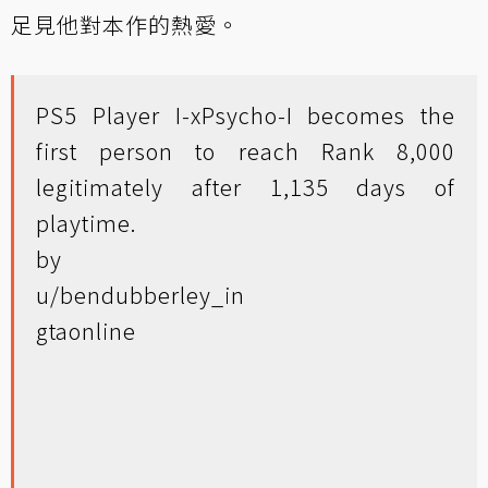
足見他對本作的熱愛。
PS5 Player I-xPsycho-I becomes the
first person to reach Rank 8,000
legitimately after 1,135 days of
playtime.
by
u/bendubberley_
in
gtaonline