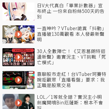
日V大代真白「畢業計數器」宣
布終止 一份來自粉絲500天的告
別
一直呻吟？VTuber詭異「抖動」
直播破130萬觀看 本人發最新聲
明
30人全數陣亡！《艾恩葛朗特迴
盪新聲》邀實況主、VT挑戰「死
亡模式」
靠聊股市走紅！台VTuber珂賽特
婉拒觀眾「直播看盤」要求：我
正職是股票交易
LOL／1等就全錯？實況主小明
劍魔開噴Bin厄薩斯：根本不會
玩