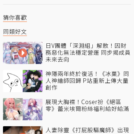
猜你喜歡
同類好文
日V團體「深淵組」解散！因財
務惡化無法穩定營運 同步揭成員
未來去向
神隱兩年終於復活！《冰菓》同
人神繪師回歸 P站重新上傳大量
創作
展現大胸襟！Coser扮《絕區
零》蕾米埃爾粉絲福利給好給滿
人妻除靈《打屁股驅魔師》出現