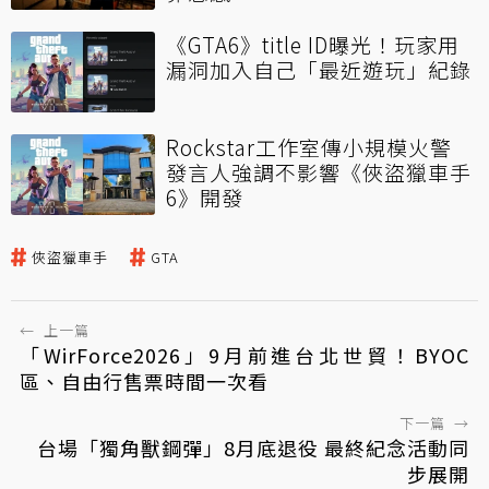
《GTA6》title ID曝光！玩家用
漏洞加入自己「最近遊玩」紀錄
Rockstar工作室傳小規模火警
發言人強調不影響《俠盜獵車手
6》開發
俠盜獵車手
GTA
←
上一篇
「WirForce2026」9月前進台北世貿！BYOC
區、自由行售票時間一次看
下一篇
→
台場「獨角獸鋼彈」8月底退役 最終紀念活動同
步展開