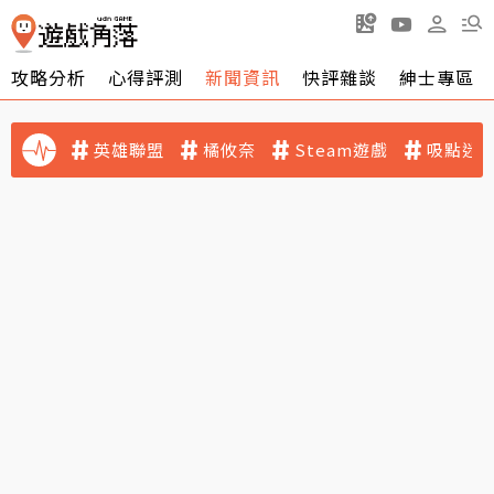
攻略分析
心得評測
新聞資訊
快評雜談
紳士專區
英雄聯盟
橘攸奈
Steam遊戲
吸點迷