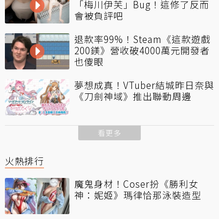
「梅川伊芙」Bug！這修了反而
會被負評吧
退款率99%！Steam《這款遊戲
200鎂》營收破4000萬元開發者
也傻眼
夢想成真！VTuber結城昨日奈與
《刀劍神域》推出聯動周邊
看更多
火熱排行
魔鬼身材！Coser扮《勝利女
神：妮姬》瑪律恰那泳裝造型