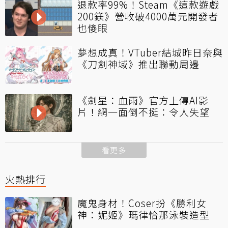
退款率99%！Steam《這款遊戲
200鎂》營收破4000萬元開發者
也傻眼
夢想成真！VTuber結城昨日奈與
《刀劍神域》推出聯動周邊
《劍星：血雨》官方上傳AI影
片！網一面倒不挺：令人失望
看更多
火熱排行
魔鬼身材！Coser扮《勝利女
神：妮姬》瑪律恰那泳裝造型