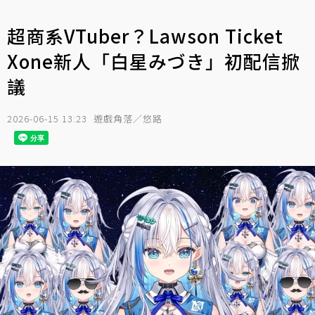
超商系VTuber？Lawson Ticket
Xone新人「白星みづき」初配信掀
議
2026-06-15 13:23
遊戲角落／悠路