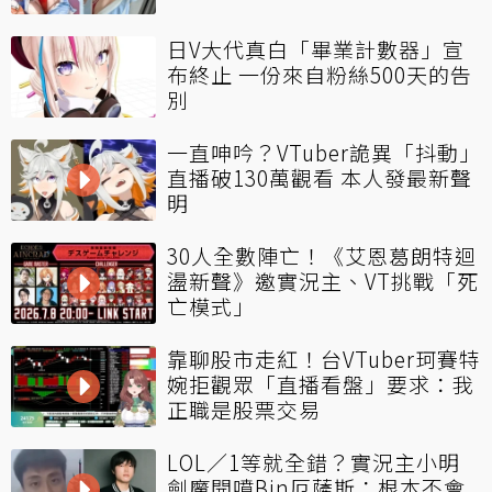
日V大代真白「畢業計數器」宣
布終止 一份來自粉絲500天的告
別
一直呻吟？VTuber詭異「抖動」
直播破130萬觀看 本人發最新聲
明
30人全數陣亡！《艾恩葛朗特迴
盪新聲》邀實況主、VT挑戰「死
亡模式」
靠聊股市走紅！台VTuber珂賽特
婉拒觀眾「直播看盤」要求：我
正職是股票交易
LOL／1等就全錯？實況主小明
劍魔開噴Bin厄薩斯：根本不會