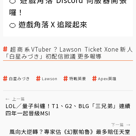
囉！
🍊 遊戲角落 X 追蹤起來
超商系VTuber？Lawson Ticket Xone新人
「白星みづき」初配信掀議 更多報導
白星みづき
Lawson
特戰英豪
Apex英雄
←
上一篇
LOL／量子糾纏！T1、G2、BLG「三兄弟」連續
四年一起晉級MSI
下一篇
→
風向大逆轉？專家估《幻獸帕魯》最多賠任天堂