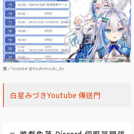
圖／Youtube @hoshimizuki_ltx
白星みづきYoutube 傳送門
🍊 遊戲角落 Discord 伺服器開張