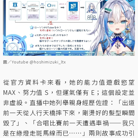
圖／Youtube @hoshimizuki_ltx
從官方資料卡來看，她的能力值遊戲慾望
MAX、努力值 S，但運氣僅有 E；這個設定並
非虛設。直播中她列舉親身經歷佐證：「出道
前一天從人行天橋摔下來，剛燙好的髮型瞬間
毀了」、「合唱比賽前一天遭遇車禍——我只
是在綠燈走斑馬線而已⋯⋯」兩則故事成功引