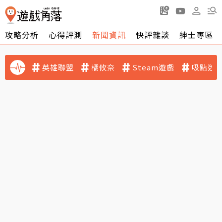
攻略分析
心得評測
新聞資訊
快評雜談
紳士專區
英雄聯盟
橘攸奈
Steam遊戲
吸點迷