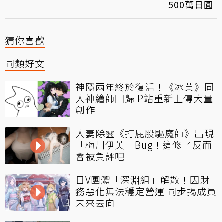
500萬日圓
猜你喜歡
同類好文
神隱兩年終於復活！《冰菓》同
人神繪師回歸 P站重新上傳大量
創作
人妻除靈《打屁股驅魔師》出現
「梅川伊芙」Bug！這修了反而
會被負評吧
日V團體「深淵組」解散！因財
務惡化無法穩定營運 同步揭成員
未來去向