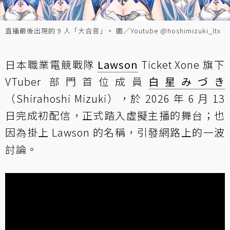
直播最後出現的 9 人「大合音」。 圖／Youtube @hoshimizuki_ltx
日本職業電競戰隊
Lawson
Ticket Xone 旗下
VTuber 部門首位成員
白星みづき
（Shirahoshi Mizuki），於 2026 年 6 月 13
日完成初配信，正式踏入虛擬主播的舞台；也
因為掛上 Lawson 的名稱，引發網路上的一波
討論。