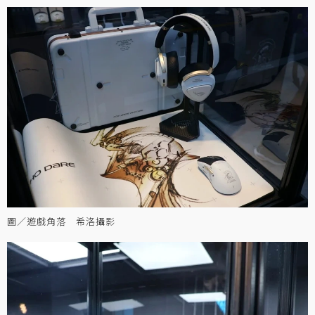
圖／遊戲角落 希洛攝影