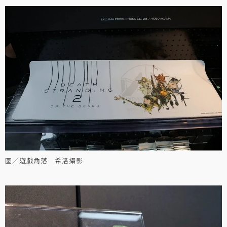
圖／遊戲角落 希洛攝影