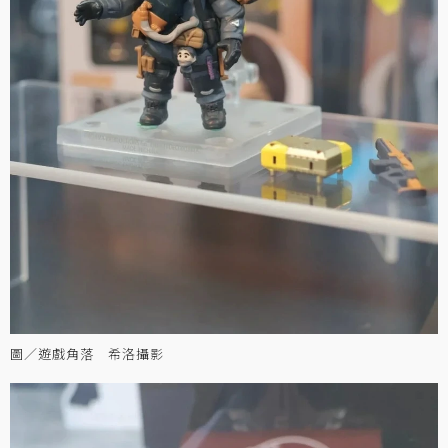
圖／遊戲角落 希洛攝影