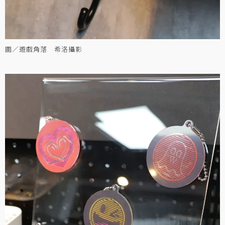
圖／遊戲角落 希洛攝影