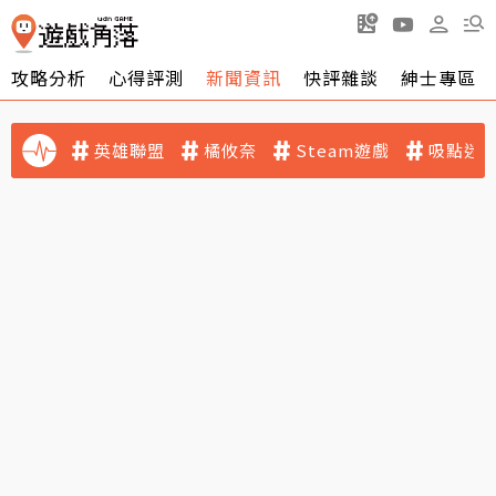
攻略分析
心得評測
新聞資訊
快評雜談
紳士專區
英雄聯盟
橘攸奈
Steam遊戲
吸點迷