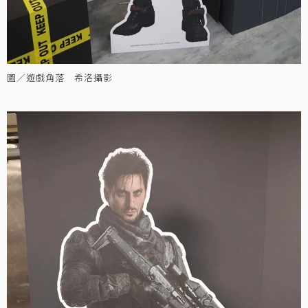
圖／遊戲角落 希洛攝影