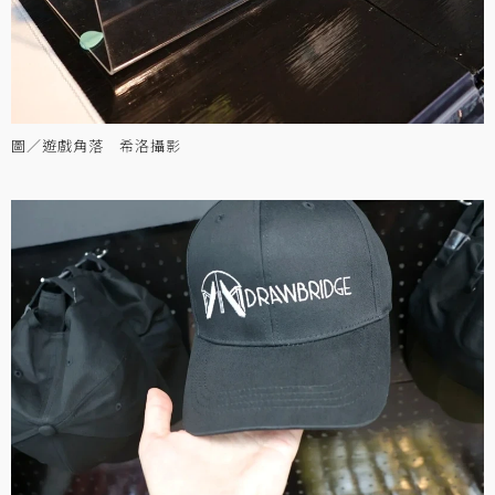
圖／遊戲角落 希洛攝影