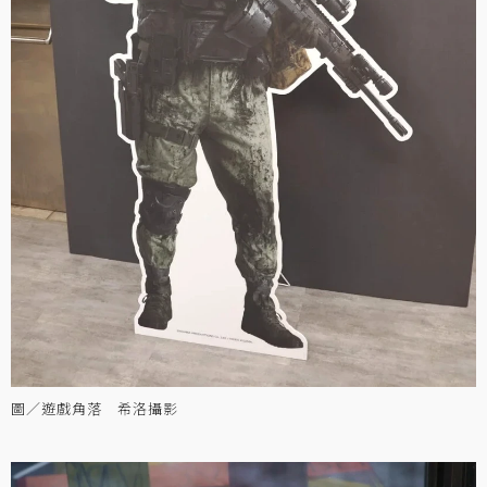
圖／遊戲角落 希洛攝影