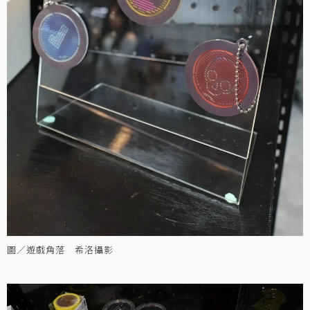
圖／遊戲角落 希洛攝影