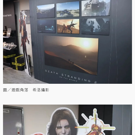
圖／遊戲角落 希洛攝影