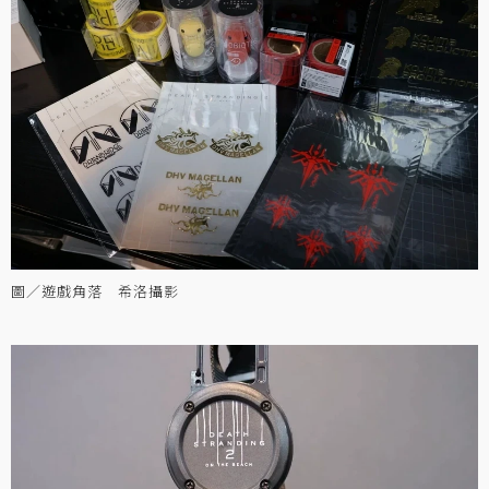
圖／遊戲角落 希洛攝影