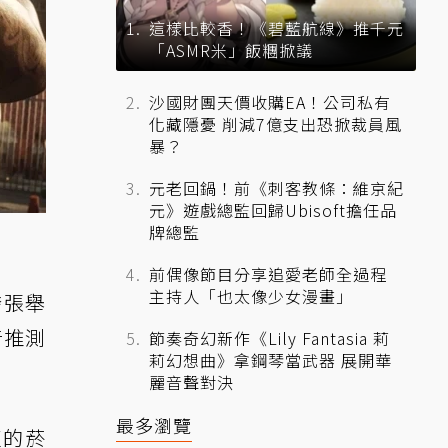
這樣比較香！《碧藍航線》推千元
「ASMR米」飯糰掀議
沙國財團天價收購EA！公司私有
化藏隱憂 削減7億支出恐掀裁員風
暴？
元老回鍋！前《刺客教條：維京紀
元》遊戲總監回歸Ubisoft擔任品
牌總監
前偶像節目分享追愛老師全過程
主持人「也太像少女漫畫」
誇張舉
音推測
節奏奇幻新作《Lily Fantasia 莉
莉幻想曲》拿鋼琴當武器 展開華
麗音聲對決
最多瀏覽
周遭的菸