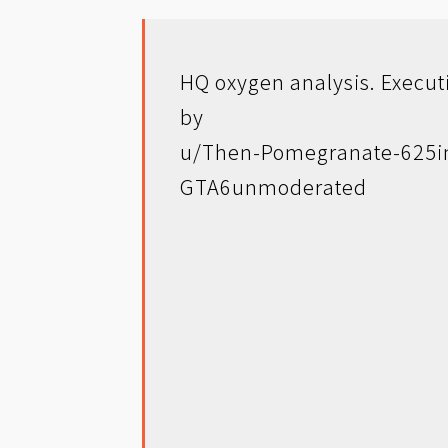
HQ oxygen analysis. Execu
by
u/Then-Pomegranate-625
i
GTA6unmoderated