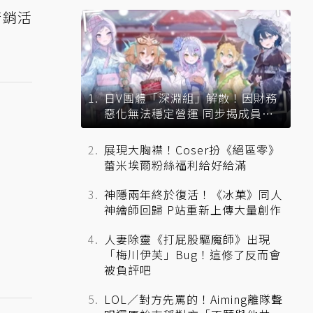
行銷活
日V團體「深淵組」解散！因財務
惡化無法穩定營運 同步揭成員未
來去向
展現大胸襟！Coser扮《絕區零》
蕾米埃爾粉絲福利給好給滿
神隱兩年終於復活！《冰菓》同人
神繪師回歸 P站重新上傳大量創作
人妻除靈《打屁股驅魔師》出現
「梅川伊芙」Bug！這修了反而會
被負評吧
LOL／對方先罵的！Aiming離隊聲