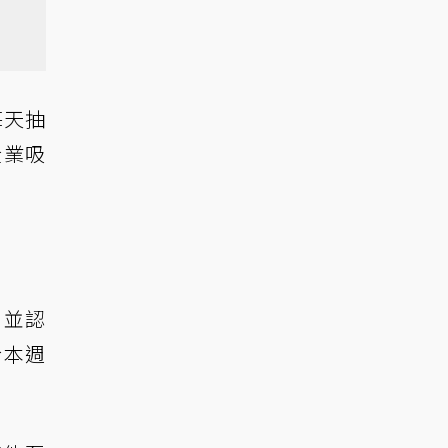
每天抽
企業吸
，並認
於本週