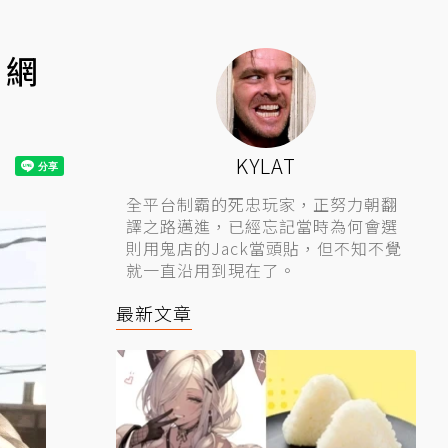
 網
KYLAT
全平台制霸的死忠玩家，正努力朝翻
譯之路邁進，已經忘記當時為何會選
則用鬼店的Jack當頭貼，但不知不覺
就一直沿用到現在了。
最新文章