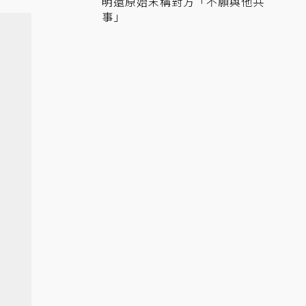
明還原始末稱對方「不願與他共
事」