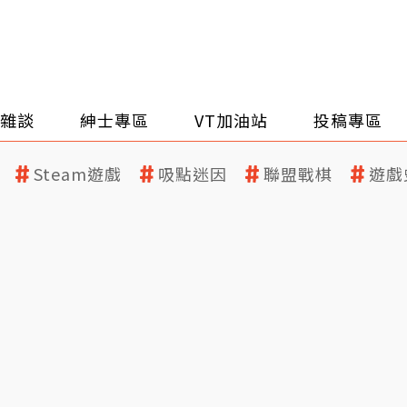
雜談
紳士專區
VT加油站
投稿專區
Steam遊戲
吸點迷因
聯盟戰棋
遊戲