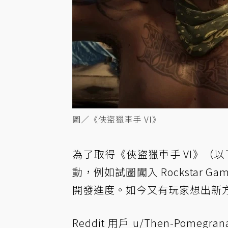
圖／《俠盜獵車手 VI》
為了取得《俠盜獵車手 VI》（
動，例如試圖闖入 Rockstar
開發進度。如今又有玩家想出新
Reddit 用戶 u/Then-Pomeg