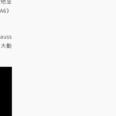
讚他至
A6》
auss
無大動