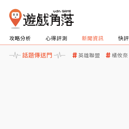
攻略分析
心得評測
新聞資訊
快評
話題傳送門
英雄聯盟
橘攸奈