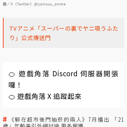
圖／X（Twitter）@yanisuu_anime
TVアニメ「スーパーの裏でヤニ吸うふた
り」公式傳送門
🍊 遊戲角落 Discord 伺服器開張
囉！
🍊 遊戲角落 X 追蹤起來
《躲在超市後門抽菸的兩人》7月播出 「21
歲」年齡差引外網討論 更多報導