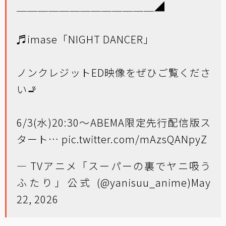
＿＿＿＿＿＿＿＿＿＿＿＿＿◢
⠀
♬imase「NIGHT DANCER」
⠀
ノンクレジットED映像をぜひご覧くださ
い🚬
⠀
6/3(水)20:30～ABEMA限定先行配信版ス
タート…
pic.twitter.com/mAzsQANpyZ
— TVアニメ「スーパーの裏でヤニ吸う
ふたり」公式 (@yanisuu_anime)
May
22, 2026