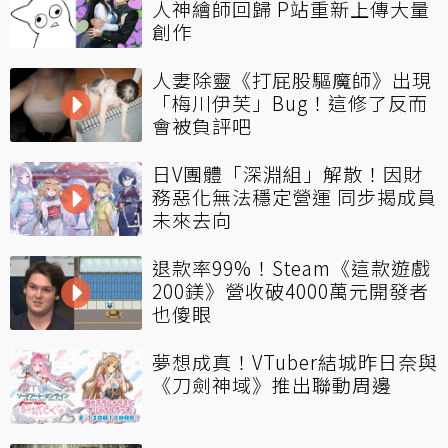
人神繪師回歸 P站重新上傳大量
創作
人妻除靈《打屁股驅魔師》出現
「梅川伊芙」Bug！這修了反而
會被負評吧
日V團體「深淵組」解散！因財
務惡化無法穩定營運 同步揭成員
未來去向
退款率99%！Steam《這款遊戲
200鎂》營收破4000萬元開發者
也傻眼
夢想成真！VTuber結城昨日奈與
《刀劍神域》推出聯動周邊