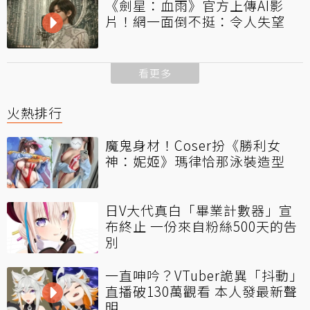
《劍星：血雨》官方上傳AI影
片！網一面倒不挺：令人失望
看更多
火熱排行
魔鬼身材！Coser扮《勝利女
神：妮姬》瑪律恰那泳裝造型
日V大代真白「畢業計數器」宣
布終止 一份來自粉絲500天的告
別
一直呻吟？VTuber詭異「抖動」
直播破130萬觀看 本人發最新聲
明