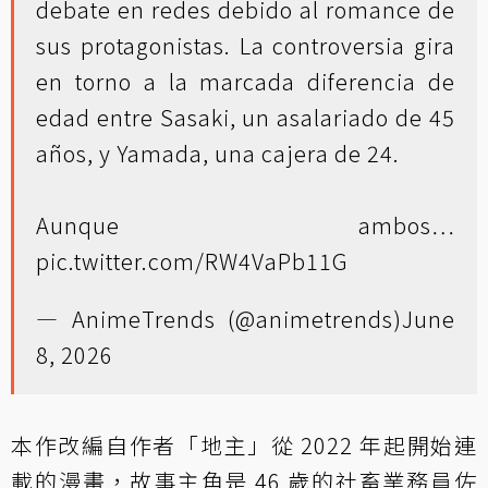
debate en redes debido al romance de
sus protagonistas. La controversia gira
en torno a la marcada diferencia de
edad entre Sasaki, un asalariado de 45
años, y Yamada, una cajera de 24.
Aunque ambos…
pic.twitter.com/RW4VaPb11G
— AnimeTrends (@animetrends)
June
8, 2026
本作改編自作者「地主」從 2022 年起開始連
載的漫畫，故事主角是 46 歲的社畜業務員佐