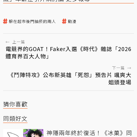
躲在超市後門抽菸的兩人
動漫
←
上一篇
電競界的GOAT！Faker入選《時代》雜誌「2026
體育界百大人物」
下一篇
→
《鬥陣特攻》公布新英雄「死怨」預告片 颯爽大
姐頭登場
猜你喜歡
同類好文
神隱兩年終於復活！《冰菓》同