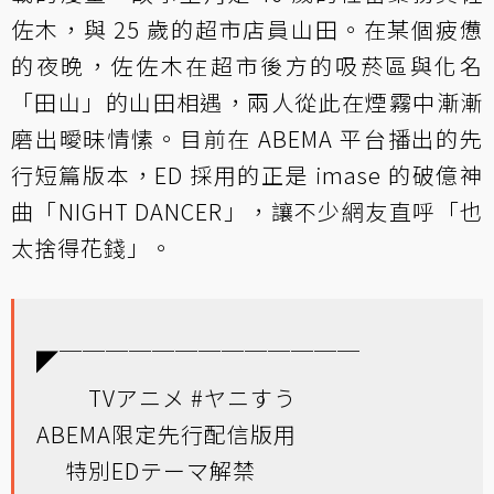
佐木，與 25 歲的超市店員山田。在某個疲憊
的夜晚，佐佐木在超市後方的吸菸區與化名
「田山」的山田相遇，兩人從此在煙霧中漸漸
磨出曖昧情愫。目前在 ABEMA 平台播出的先
行短篇版本，ED 採用的正是 imase 的破億神
曲「NIGHT DANCER」，讓不少網友直呼「也
太捨得花錢」。
◤￣￣￣￣￣￣￣￣￣￣￣￣￣
TVアニメ
#ヤニすう
ABEMA限定先行配信版用
特別EDテーマ解禁