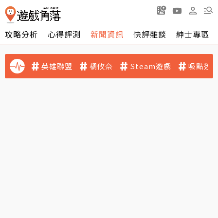
攻略分析
心得評測
新聞資訊
快評雜談
紳士專區
英雄聯盟
橘攸奈
Steam遊戲
吸點迷