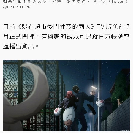
如果年齡不能差太多，那這一對怎麼辦。 圖／X（Twitter）
@FRIEREN_PR
目前《躲在超市後門抽菸的兩人》TV 版預計 7
月正式開播，有興趣的觀眾可追蹤官方帳號掌
握播出資訊。