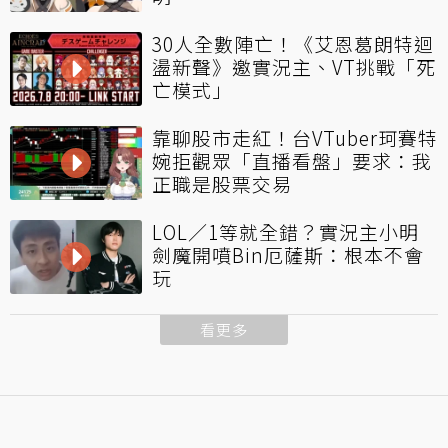
30人全數陣亡！《艾恩葛朗特迴
盪新聲》邀實況主、VT挑戰「死
亡模式」
靠聊股市走紅！台VTuber珂賽特
婉拒觀眾「直播看盤」要求：我
正職是股票交易
LOL／1等就全錯？實況主小明
劍魔開噴Bin厄薩斯：根本不會
玩
看更多