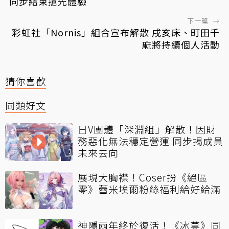
同步結束搶先體驗
下一篇
→
彩虹社「Nornis」組合宣布解散 戌亥床、町田千
麻將持續個人活動
猜你喜歡
同類好文
日V團體「深淵組」解散！因財
務惡化無法穩定營運 同步揭成員
未來去向
展現大胸襟！Coser扮《絕區
零》蕾米埃爾粉絲福利給好給滿
神隱兩年終於復活！《冰菓》同