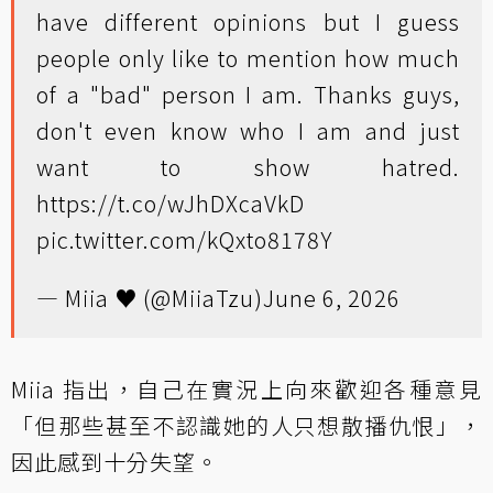
have different opinions but I guess
people only like to mention how much
of a "bad" person I am. Thanks guys,
don't even know who I am and just
want to show hatred.
https://t.co/wJhDXcaVkD
pic.twitter.com/kQxto8178Y
— Miia ♥ (@MiiaTzu)
June 6, 2026
Miia 指出，自己在實況上向來歡迎各種意見
「但那些甚至不認識她的人只想散播仇恨」，
因此感到十分失望。