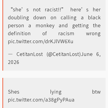
“she’s not racist!!” here’s her
doubling down on calling a black
person a monkey and getting the
definition of racism wrong
pic.twitter.com/drKJlVW6Xu
— CetitanLost (@CetitanLost)
June 6,
2026
Shes lying btw
pic.twitter.com/a38gPyPAua