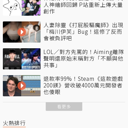
人神繪師回歸 P站重新上傳大量
創作
人妻除靈《打屁股驅魔師》出現
「梅川伊芙」Bug！這修了反而
會被負評吧
LOL／對方先罵的！Aiming離隊
聲明還原始末稱對方「不願與他
共事」
退款率99%！Steam《這款遊戲
200鎂》營收破4000萬元開發者
也傻眼
看更多
火熱排行