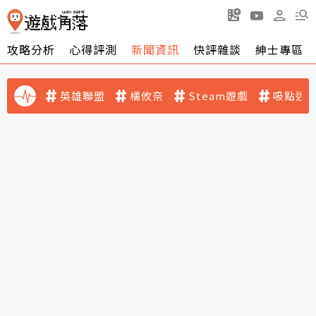
攻略分析
心得評測
新聞資訊
快評雜談
紳士專區
英雄聯盟
橘攸奈
Steam遊戲
吸點迷