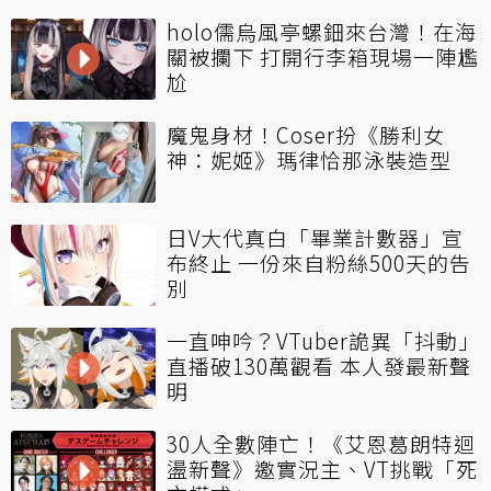
holo儒烏風亭螺鈿來台灣！在海
關被攔下 打開行李箱現場一陣尷
尬
魔鬼身材！Coser扮《勝利女
神：妮姬》瑪律恰那泳裝造型
日V大代真白「畢業計數器」宣
布終止 一份來自粉絲500天的告
別
一直呻吟？VTuber詭異「抖動」
直播破130萬觀看 本人發最新聲
明
30人全數陣亡！《艾恩葛朗特迴
盪新聲》邀實況主、VT挑戰「死