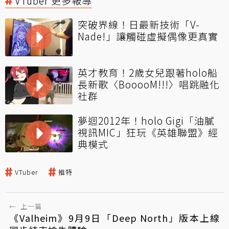
VTuber 更多報導
突破界線！日最新技術「V-
Nade!」讓觸碰虛擬偶像更真實
英才教育！2歲女兒跟著holo船
長新歌〈BooooM!!!〉唱跳融化
社群
夢迴2012年！holo Gigi「油膩
視訊MIC」狂玩《英雄聯盟》經
典模式
VTuber
推特
←
上一篇
《Valheim》9月9日「Deep North」版本上線