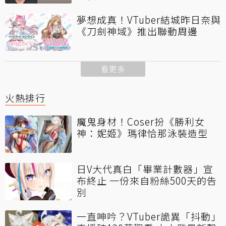
夢想成真！VTuber結城昨日奈與
《刀劍神域》推出聯動周邊
看更多
火熱排行
魔鬼身材！Coser扮《勝利女
神：妮姬》瑪律恰那泳裝造型
日V大代真白「畢業計數器」宣
布終止 一份來自粉絲500天的告
別
一直呻吟？VTuber詭異「抖動」