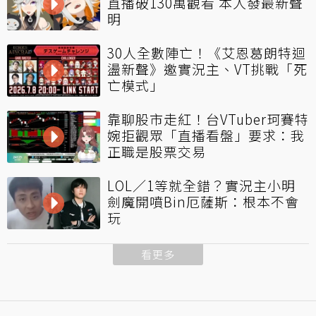
直播破130萬觀看 本人發最新聲
明
30人全數陣亡！《艾恩葛朗特迴
盪新聲》邀實況主、VT挑戰「死
亡模式」
靠聊股市走紅！台VTuber珂賽特
婉拒觀眾「直播看盤」要求：我
正職是股票交易
LOL／1等就全錯？實況主小明
劍魔開噴Bin厄薩斯：根本不會
玩
看更多