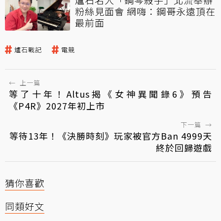
粉絲見面會 網嗨：鋼哥永遠頂在
最前面
爐石戰記
電競
←
上一篇
等了十年！Altus揭《女神異聞錄6》預告
《P4R》2027年初上市
下一篇
→
等待13年！《決勝時刻》玩家被官方Ban 4999天
終於回歸遊戲
猜你喜歡
同類好文