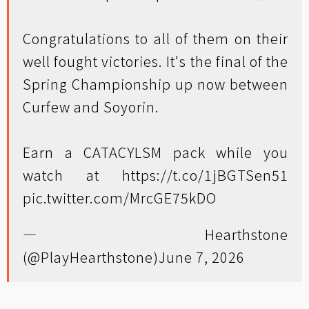
Congratulations to all of them on their
well fought victories. It's the final of the
Spring Championship up now between
Curfew and Soyorin.
Earn a CATACYLSM pack while you
watch at
https://t.co/1jBGTSen51
pic.twitter.com/MrcGE75kDO
— Hearthstone
(@PlayHearthstone)
June 7, 2026