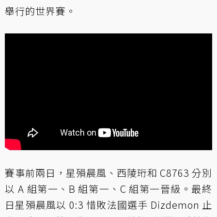
舉行的世界賽。
賽事前兩日，星殞晨風、西陵珩和 C8763 分別
以 A 組第一、B 組第一、C 組第一晉級。最終
日星殞晨風以 0:3 惜敗法國選手 Dizdemon 止