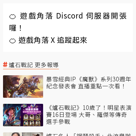
🍊 遊戲角落 Discord 伺服器開張
囉！
🍊 遊戲角落 X 追蹤起來
爐石戰記 更多報導
暴雪經典IP《魔獸》系列30週年
紀念發表會 直播重點一次看！
《爐石戰記》10歲了！明星表演
賽16日登場 大哥、羅傑等傳奇
選手參戰
爐石名人「鋼琴殺手」北流舉辦