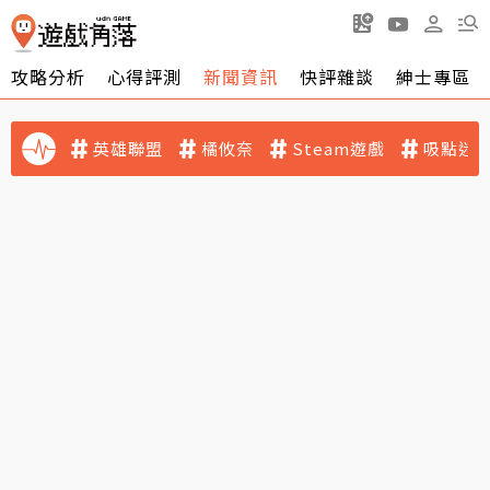
攻略分析
心得評測
新聞資訊
快評雜談
紳士專區
英雄聯盟
橘攸奈
Steam遊戲
吸點迷