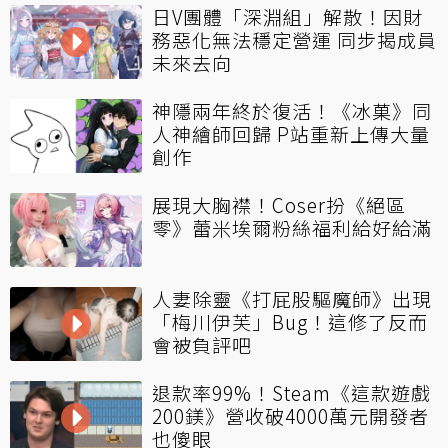
日V團體「深淵組」解散！因財
務惡化無法穩定營運 同步揭成員
未來去向
神隱兩年終於復活！《冰菓》同
人神繪師回歸 P站重新上傳大量
創作
展現大胸襟！Coser扮《絕區
零》蕾米埃爾粉絲福利給好給滿
人妻除靈《打屁股驅魔師》出現
「梅川伊芙」Bug！這修了反而
會被負評吧
退款率99%！Steam《這款遊戲
200鎂》營收破4000萬元開發者
也傻眼