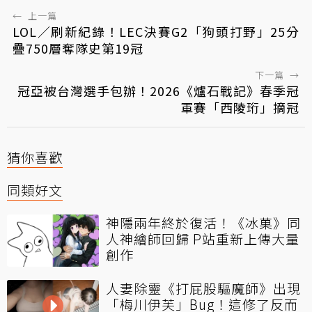
←
上一篇
LOL／刷新紀錄！LEC決賽G2「狗頭打野」25分
疊750層奪隊史第19冠
下一篇
→
冠亞被台灣選手包辦！2026《爐石戰記》春季冠
軍賽「西陵珩」摘冠
猜你喜歡
同類好文
神隱兩年終於復活！《冰菓》同
人神繪師回歸 P站重新上傳大量
創作
人妻除靈《打屁股驅魔師》出現
「梅川伊芙」Bug！這修了反而