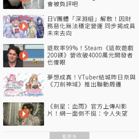
會被負評吧
日V團體「深淵組」解散！因財
務惡化無法穩定營運 同步揭成員
未來去向
退款率99%！Steam《這款遊戲
200鎂》營收破4000萬元開發者
也傻眼
夢想成真！VTuber結城昨日奈與
《刀劍神域》推出聯動周邊
《劍星：血雨》官方上傳AI影
片！網一面倒不挺：令人失望
看更多