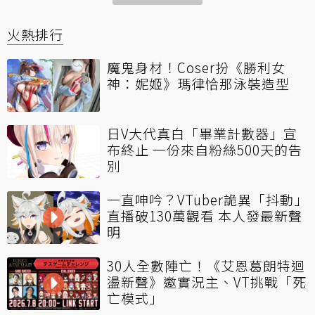
火熱排行
魔鬼身材！Coser扮《勝利女
神：妮姬》瑪律恰那泳裝造型
日V大代真白「畢業計數器」宣
布終止 一份來自粉絲500天的告
別
一直呻吟？VTuber詭異「抖動」
直播破130萬觀看 本人發最新聲
明
30人全數陣亡！《艾恩葛朗特迴
盪新聲》邀實況主、VT挑戰「死
亡模式」