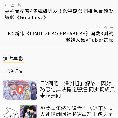
←
上一篇
梶裕貴配音4隻蟑螂男友！殺蟲劑公司推免費戀愛
遊戲《Goki Love》
下一篇
→
NC新作《LIMIT ZERO BREAKERS》開啟β測試
邀請人氣VTuber試玩
猜你喜歡
同類好文
日V團體「深淵組」解散！因財
務惡化無法穩定營運 同步揭成員
未來去向
神隱兩年終於復活！《冰菓》同
人神繪師回歸 P站重新上傳大量