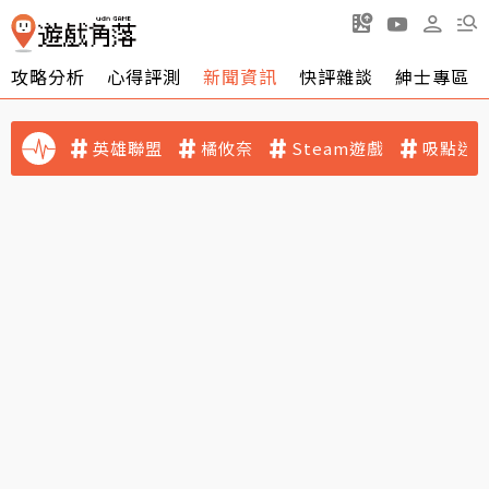
攻略分析
心得評測
新聞資訊
快評雜談
紳士專區
英雄聯盟
橘攸奈
Steam遊戲
吸點迷