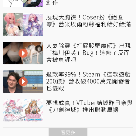
創作
展現大胸襟！Coser扮《絕區
零》蕾米埃爾粉絲福利給好給滿
人妻除靈《打屁股驅魔師》出現
「梅川伊芙」Bug！這修了反而
會被負評吧
退款率99%！Steam《這款遊戲
200鎂》營收破4000萬元開發者
也傻眼
夢想成真！VTuber結城昨日奈與
《刀劍神域》推出聯動周邊
看更多