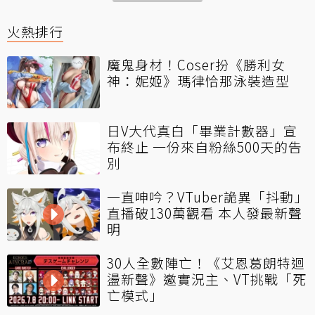
火熱排行
魔鬼身材！Coser扮《勝利女
神：妮姬》瑪律恰那泳裝造型
日V大代真白「畢業計數器」宣
布終止 一份來自粉絲500天的告
別
一直呻吟？VTuber詭異「抖動」
直播破130萬觀看 本人發最新聲
明
30人全數陣亡！《艾恩葛朗特迴
盪新聲》邀實況主、VT挑戰「死
亡模式」