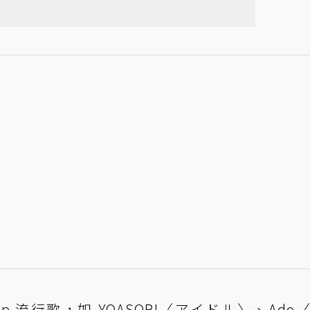
量 JPop 流行歌，如 YOASOBI〈アイドル〉、Ad