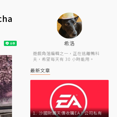
ha
希洛
遊戲角落編輯之一，正在逃離鴨科
夫，希望每天有 30 小時能用。
最新文章
沙國財團天價收購EA！公司私有