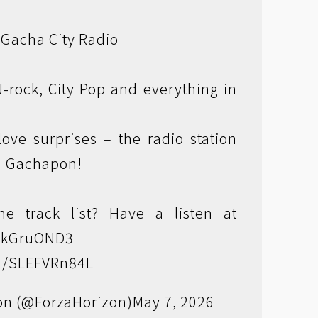
 Gacha City Radio
J-rock, City Pop and everything in
 love surprises – the radio station
 a Gachapon!
he track list? Have a listen at
CgkGruOND3
om/SLEFVRn84L
on (@ForzaHorizon)
May 7, 2026