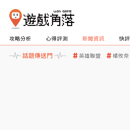
攻略分析
心得評測
新聞資訊
快評
話題傳送門
英雄聯盟
橘攸奈