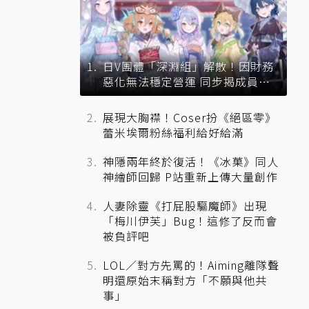
日V團體「深淵組」解散！因財務
惡化無法穩定營運 同步揭成員未
來去向
展現大胸襟！Coser扮《絕區零》
蕾米埃爾粉絲福利給好給滿
神隱兩年終於復活！《冰菓》同人
神繪師回歸 P站重新上傳大量創作
人妻除靈《打屁股驅魔師》出現
「梅川伊芙」Bug！這修了反而會
被負評吧
LOL／對方先罵的！Aiming離隊聲
明還原始末稱對方「不願與他共
事」