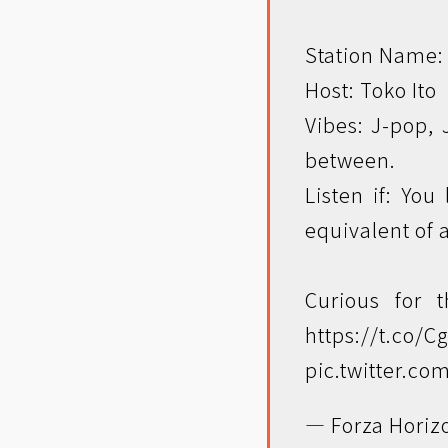
Station Name:
Host: Toko Ito
Vibes: J-pop, 
between.
Listen if: You
equivalent of
Curious for t
https://t.co/
pic.twitter.c
— Forza Horiz