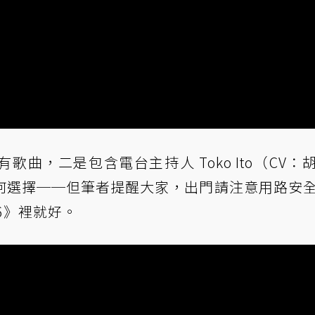
曲，二是包含電台主持人 Toko Ito（CV：
何選擇──但筆者提醒大家，出門請注意用路安
6》裡就好。