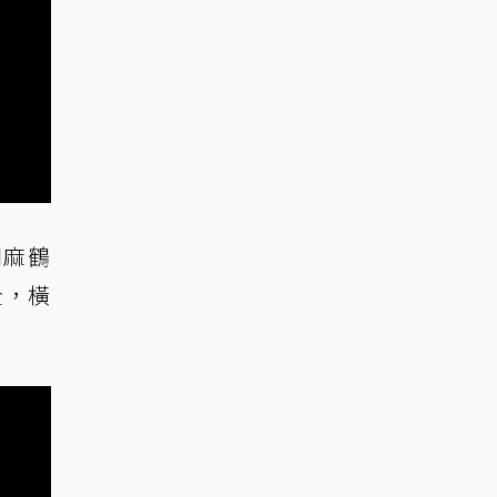
胡麻鶴
全，橫