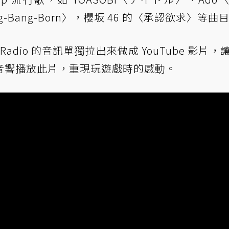
Bang-Bang-Born〉，櫻坂 46 的〈承認欲求〉等曲
y Radio 的音訊單獨拉出來做成 YouTube 影片，
音響播放此片，重現玩遊戲時的感動。