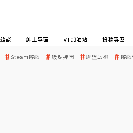
雜談
紳士專區
VT加油站
投稿專區
Steam遊戲
吸點迷因
聯盟戰棋
遊戲