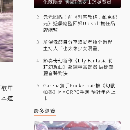
化藏隱憂 削減7億支出恐掀裁員風
暴？
元老回鍋！前《刺客教條：維京紀
元》遊戲總監回歸Ubisoft擔任品
牌總監
前偶像節目分享追愛老師全過程
主持人「也太像少女漫畫」
節奏奇幻新作《Lily Fantasia 莉
莉幻想曲》拿鋼琴當武器 展開華
麗音聲對決
Garena攜手Pocketpair推《幻獸
語歌單
帕魯》MMORPG手遊 預計年內上
日本道
市
最多瀏覽