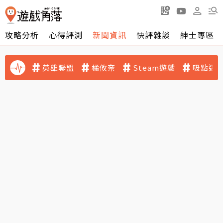
攻略分析
心得評測
新聞資訊
快評雜談
紳士專區
英雄聯盟
橘攸奈
Steam遊戲
吸點迷