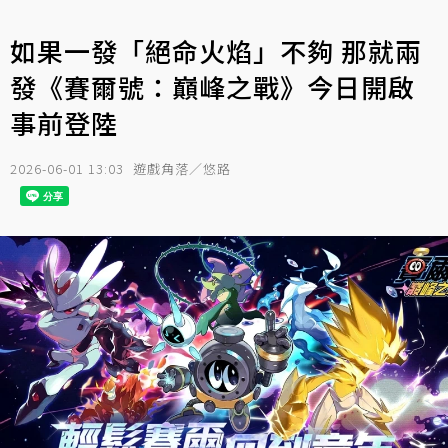
如果一發「絕命火焰」不夠 那就兩
發《賽爾號：巔峰之戰》今日開啟
事前登陸
2026-06-01 13:03
遊戲角落／悠路