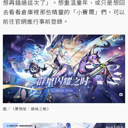
想再錯過這次了」。想重溫童年、或只是想回
去看看倉庫裡那些精靈的「小賽爾」們，可以
前往官網進行事前登錄。
圖／《賽爾號：巔峰之戰》