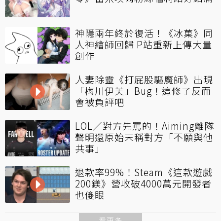
神隱兩年終於復活！《冰菓》同
人神繪師回歸 P站重新上傳大量
創作
人妻除靈《打屁股驅魔師》出現
「梅川伊芙」Bug！這修了反而
會被負評吧
LOL／對方先罵的！Aiming離隊
聲明還原始末稱對方「不願與他
共事」
退款率99%！Steam《這款遊戲
200鎂》營收破4000萬元開發者
也傻眼
看更多