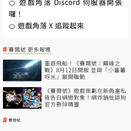
🍊 遊戲角落 Discord 伺服器開張
囉！
🍊 遊戲角落 X 追蹤起來
賽爾號 更多報導
重返飛船！《賽爾號：巔峰之
戰》8月12日開服 並與「小蕃薯
呀米」展開聯動
《賽爾號》遊戲策劃在新角塞私
貨告白網戀對象！網炸鍋批舔狗
官方刪除精靈
賽爾號