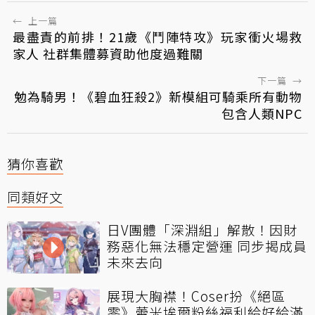
←
上一篇
最盡責的前排！21歲《鬥陣特攻》玩家衝火場救
家人 社群集體募資助他度過難關
下一篇
→
勉為騎男！《碧血狂殺2》新模組可騎乘所有動物
包含人類NPC
猜你喜歡
同類好文
日V團體「深淵組」解散！因財
務惡化無法穩定營運 同步揭成員
未來去向
展現大胸襟！Coser扮《絕區
零》蕾米埃爾粉絲福利給好給滿