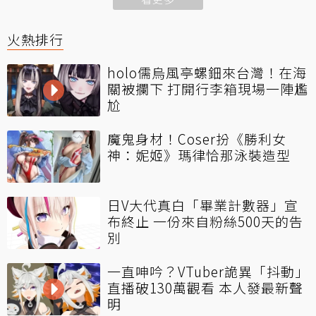
火熱排行
holo儒烏風亭螺鈿來台灣！在海
關被攔下 打開行李箱現場一陣尷
尬
魔鬼身材！Coser扮《勝利女
神：妮姬》瑪律恰那泳裝造型
日V大代真白「畢業計數器」宣
布終止 一份來自粉絲500天的告
別
一直呻吟？VTuber詭異「抖動」
直播破130萬觀看 本人發最新聲
明