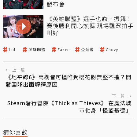
發布會
《英雄聯盟》選手也瘋三振舞！
賽後勝利開心熱舞 現場觀眾拍手
叫好
LoL
英雄聯盟
Faker
亞運會
Chovy
←
上一篇
《地平線6》萬樹皆可撞唯獨櫻花樹無堅不摧？開
發團隊出面解釋原因
下一篇
→
Steam潛行冒險《Thick as Thieves》 在魔法城
市化身「怪盜基德」
猜你喜歡