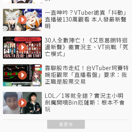
一直呻吟？VTuber詭異「抖動」
直播破130萬觀看 本人發最新聲
明
30人全數陣亡！《艾恩葛朗特迴
盪新聲》邀實況主、VT挑戰「死
亡模式」
靠聊股市走紅！台VTuber珂賽特
婉拒觀眾「直播看盤」要求：我
正職是股票交易
LOL／1等就全錯？實況主小明
劍魔開噴Bin厄薩斯：根本不會
玩
看更多