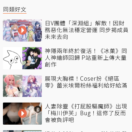
同類好文
日V團體「深淵組」解散！因財
務惡化無法穩定營運 同步揭成員
未來去向
神隱兩年終於復活！《冰菓》同
人神繪師回歸 P站重新上傳大量
創作
展現大胸襟！Coser扮《絕區
零》蕾米埃爾粉絲福利給好給滿
人妻除靈《打屁股驅魔師》出現
「梅川伊芙」Bug！這修了反而
會被負評吧