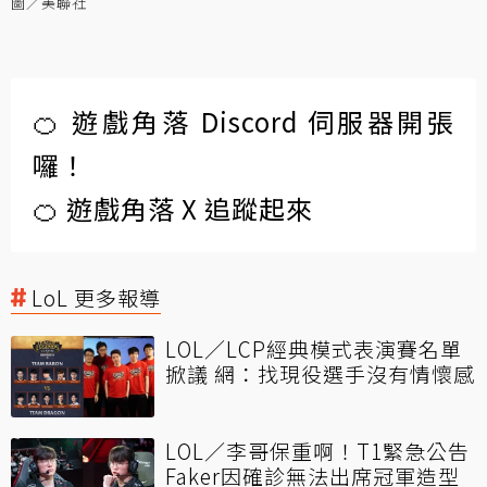
圖／美聯社
🍊 遊戲角落 Discord 伺服器開張
囉！
🍊 遊戲角落 X 追蹤起來
LoL 更多報導
LOL／LCP經典模式表演賽名單
掀議 網：找現役選手沒有情懷感
LOL／李哥保重啊！T1緊急公告
Faker因確診無法出席冠軍造型