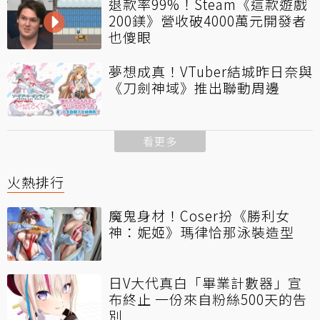
退款率99%！Steam《這款遊戲
200鎂》營收破4000萬元開發者
也傻眼
夢想成真！VTuber結城昨日奈與
《刀劍神域》推出聯動周邊
看更多
火熱排行
魔鬼身材！Coser扮《勝利女
神：妮姬》瑪律恰那泳裝造型
日V大代真白「畢業計數器」宣
布終止 一份來自粉絲500天的告
別