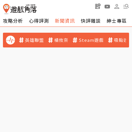
攻略分析
心得評測
新聞資訊
快評雜談
紳士專區
英雄聯盟
橘攸奈
Steam遊戲
吸點迷