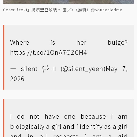
Coser「toki」扮演聖亞泳裝。 圖／X（推特）@youhealedme
Where is her bulge?
https://t.co/1OnA7OZCH4
— silent 🏳️‍⚧️ (@silent_yeen)
May 7,
2026
i do not have one because i am
biologically a girl and i identify as a girl
and in all respects i am a girl