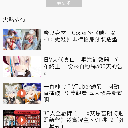
看更多
火熱排行
魔鬼身材！Coser扮《勝利女
神：妮姬》瑪律恰那泳裝造型
日V大代真白「畢業計數器」宣
布終止 一份來自粉絲500天的告
別
一直呻吟？VTuber詭異「抖動」
直播破130萬觀看 本人發最新聲
明
30人全數陣亡！《艾恩葛朗特迴
盪新聲》邀實況主、VT挑戰「死
亡模式」