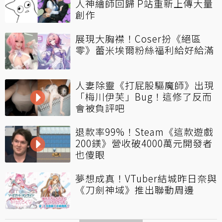
人神繪師回歸 P站重新上傳大量
創作
展現大胸襟！Coser扮《絕區
零》蕾米埃爾粉絲福利給好給滿
人妻除靈《打屁股驅魔師》出現
「梅川伊芙」Bug！這修了反而
會被負評吧
退款率99%！Steam《這款遊戲
200鎂》營收破4000萬元開發者
也傻眼
夢想成真！VTuber結城昨日奈與
《刀劍神域》推出聯動周邊