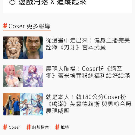
🍊 遊戲角落 X 追蹤起來
Coser 更多報導
從漫畫中走出來！健身主播完美
詮釋《刃牙》宮本武藏
展現大胸襟！Coser扮《絕區
零》蕾米埃爾粉絲福利給好給滿
就是本人！韓180公分Coser扮
《鳴潮》芙露德莉斯 與男粉合照
展現威壓
Coser
蔚藍檔案
推特