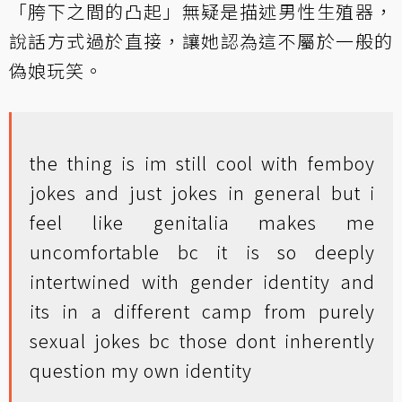
「胯下之間的凸起」無疑是描述男性生殖器，
說話方式過於直接，讓她認為這不屬於一般的
偽娘玩笑。
the thing is im still cool with femboy
jokes and just jokes in general but i
feel like genitalia makes me
uncomfortable bc it is so deeply
intertwined with gender identity and
its in a different camp from purely
sexual jokes bc those dont inherently
question my own identity