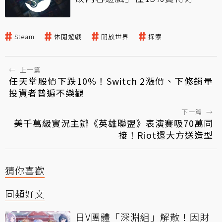
Steam
休閒遊戲
開放世界
探索
←
上一篇
任天堂股價下跌10%！Switch 2漲價、下修銷量
投資者普遍不樂觀
下一篇
→
美千萬級實況主辦《英雄聯盟》表演賽吸70萬同
接！Riot還大方送造型
猜你喜歡
同類好文
日V團體「深淵組」解散！因財