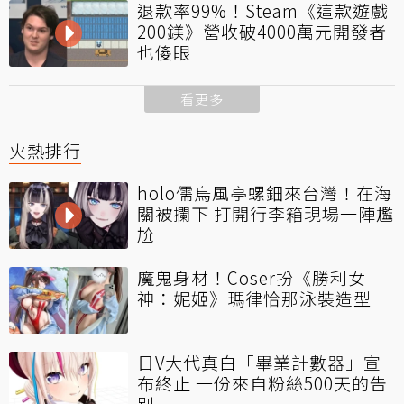
退款率99%！Steam《這款遊戲
200鎂》營收破4000萬元開發者
也傻眼
看更多
火熱排行
holo儒烏風亭螺鈿來台灣！在海
關被攔下 打開行李箱現場一陣尷
尬
魔鬼身材！Coser扮《勝利女
神：妮姬》瑪律恰那泳裝造型
日V大代真白「畢業計數器」宣
布終止 一份來自粉絲500天的告
別