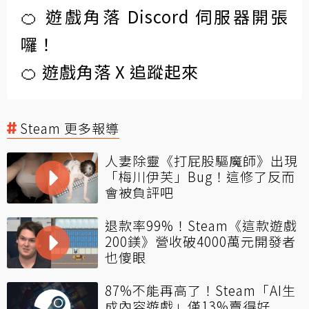
🍊 遊戲角落 Discord 伺服器開張
囉！
🍊 遊戲角落 X 追蹤起來
Steam 更多報導
人妻除靈《打屁股驅魔師》出現
「梅川伊芙」Bug！這修了反而
會被負評吧
退款率99%！Steam《這款遊戲
200鎂》營收破4000萬元開發者
也傻眼
87%不能再高了！Steam「AI生
成內容遊戲」僅13%賣得好