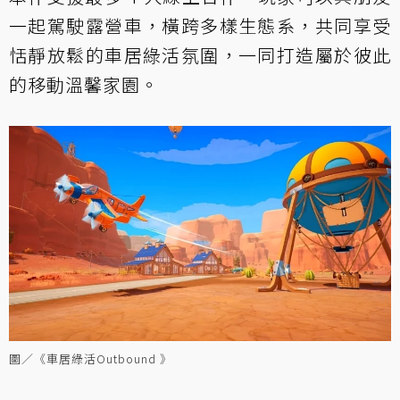
一起駕駛露營車，橫跨多樣生態系，共同享受
恬靜放鬆的車居綠活氛圍，一同打造屬於彼此
的移動溫馨家園。
圖／《車居綠活Outbound 》