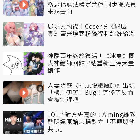
務惡化無法穩定營運 同步揭成員
未來去向
展現大胸襟！Coser扮《絕區
零》蕾米埃爾粉絲福利給好給滿
神隱兩年終於復活！《冰菓》同
人神繪師回歸 P站重新上傳大量
創作
人妻除靈《打屁股驅魔師》出現
「梅川伊芙」Bug！這修了反而
會被負評吧
LOL／對方先罵的！Aiming離隊
聲明還原始末稱對方「不願與他
共事」