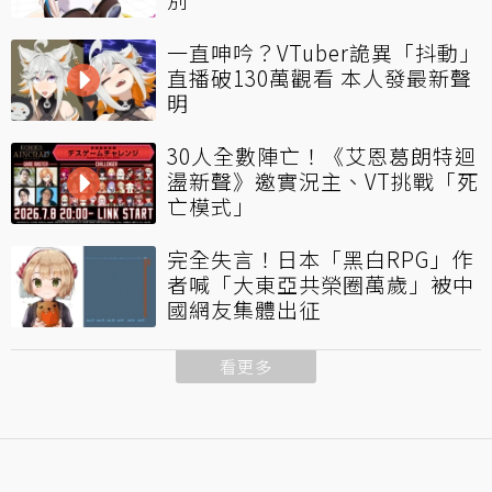
一直呻吟？VTuber詭異「抖動」
直播破130萬觀看 本人發最新聲
明
30人全數陣亡！《艾恩葛朗特迴
盪新聲》邀實況主、VT挑戰「死
亡模式」
完全失言！日本「黑白RPG」作
者喊「大東亞共榮圈萬歲」被中
國網友集體出征
看更多