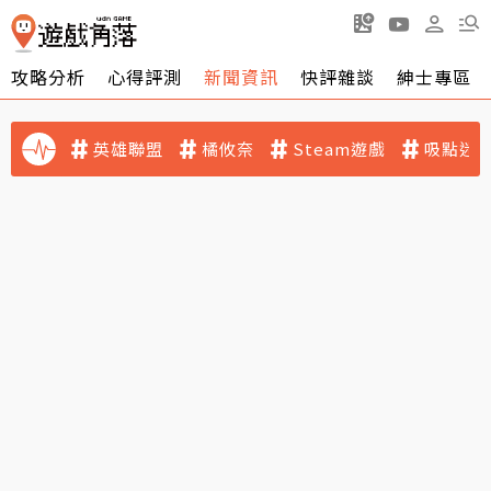
攻略分析
心得評測
新聞資訊
快評雜談
紳士專區
英雄聯盟
橘攸奈
Steam遊戲
吸點迷