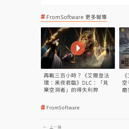
FromSoftware 更多報導
再戰三百小時？《艾爾登法
《
環：黑夜君臨》DLC：「見
空
棄空洞者」的得失利弊
磨
FromSoftware
←
上一篇