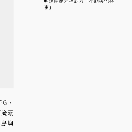
明還原始末稱對方「不願與他共
事」
PG，
「淹溺
與島嶼