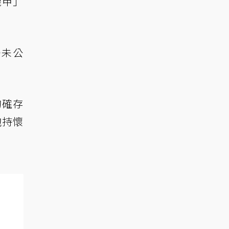
機甲」
仍未公
的確存
抱持懷