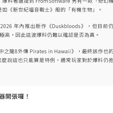
者還提到 FromSoftware 另有一款「奇幻
是如《新世紀福音戰士》般的「有機生物」。
計於 2026 年內推出新作《Duskbloods》，但目前
名性極高，因此這波爆料仍難以確認是否為真。
龍8外傳 Pirates in Hawaii》，最終該作也
；但再怎麼說這也只能算是特例，通常玩家對於爆料仍
伺服器開張囉！