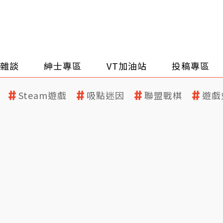
雜談
紳士專區
VT加油站
投稿專區
Steam遊戲
吸點迷因
聯盟戰棋
遊戲