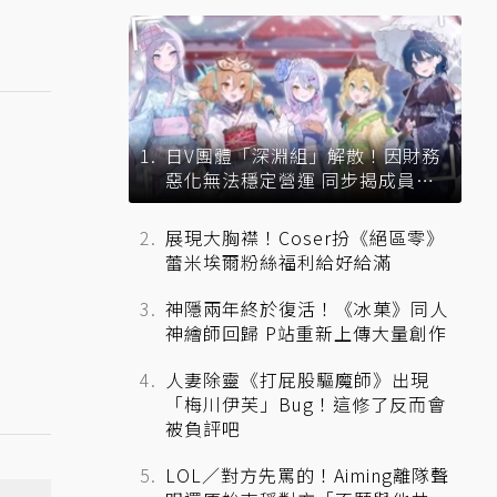
日V團體「深淵組」解散！因財務
惡化無法穩定營運 同步揭成員未
來去向
展現大胸襟！Coser扮《絕區零》
蕾米埃爾粉絲福利給好給滿
神隱兩年終於復活！《冰菓》同人
神繪師回歸 P站重新上傳大量創作
人妻除靈《打屁股驅魔師》出現
「梅川伊芙」Bug！這修了反而會
被負評吧
LOL／對方先罵的！Aiming離隊聲