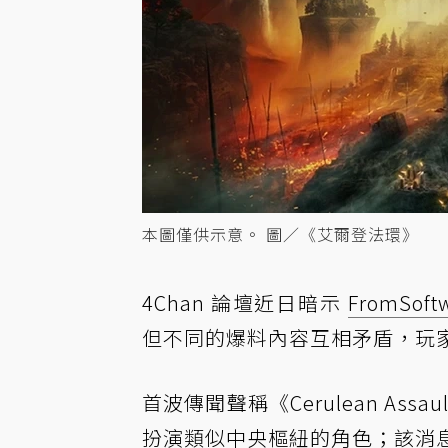
本圖僅供示意。 圖／《艾爾登法環》
4Chan 論壇近日暗示
FromSoft
但不同的爆料內容互相矛盾，玩
首波傳聞聲稱《Cerulean A
扮演類似中央樞紐的角色；該消息