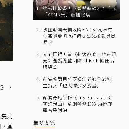
這樣比較香！《碧藍航線》推千元
「ASMR米」飯糰掀議
沙國財團天價收購EA！公司私有
化藏隱憂 削減7億支出恐掀裁員風
暴？
元老回鍋！前《刺客教條：維京紀
元》遊戲總監回歸Ubisoft擔任品
牌總監
前偶像節目分享追愛老師全過程
主持人「也太像少女漫畫」
t》，
節奏奇幻新作《Lily Fantasia 莉
莉幻想曲》拿鋼琴當武器 展開華
麗音聲對決
船隻則
最多瀏覽
開，並