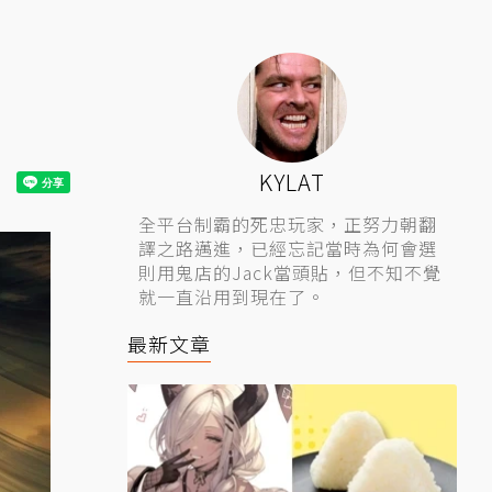
KYLAT
全平台制霸的死忠玩家，正努力朝翻
譯之路邁進，已經忘記當時為何會選
則用鬼店的Jack當頭貼，但不知不覺
就一直沿用到現在了。
最新文章