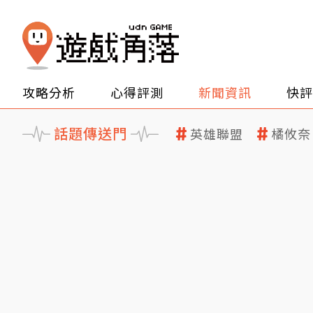
攻略分析
心得評測
新聞資訊
快評
話題傳送門
英雄聯盟
橘攸奈