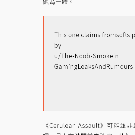
融為一體。
This one claims fromsofts 
by
u/The-Noob-Smoke
in
GamingLeaksAndRumours
《Cerulean Assault》