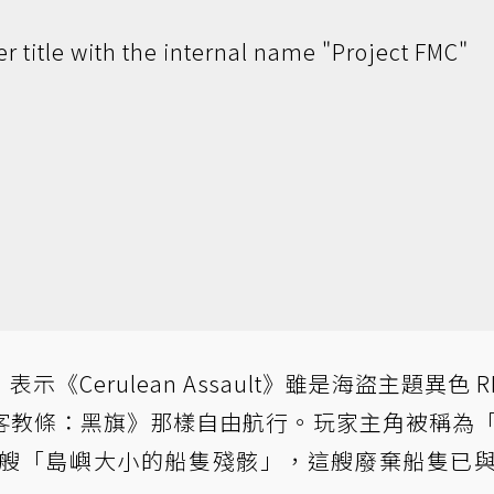
er title with the internal name "Project FMC"
Cerulean Assault》雖是海盜主題異色 R
客教條：黑旗》那樣自由航行。玩家主角被稱為
是一艘「島嶼大小的船隻殘骸」，這艘廢棄船隻已