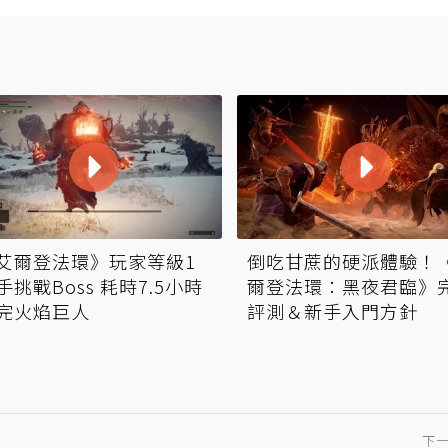
艾爾登法環》玩家等級1
倒吃甘蔗的硬派體驗！
手挑戰Boss 耗時7.5小時
爾登法環：黑夜君臨》
完火焰巨人
評測＆新手入門方針
下