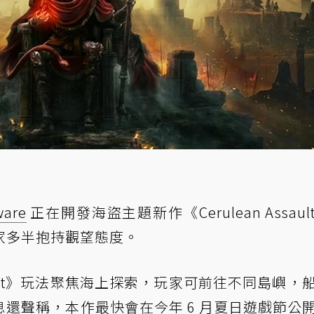
ware
正在開發海盜主題新作《Cerulean Assaul
家多半抱持觀望態度。
ssault》玩法聚焦海上探索，玩家可前往不同島嶼，
還聲稱，本作最快會在今年 6 月夏日遊戲節公