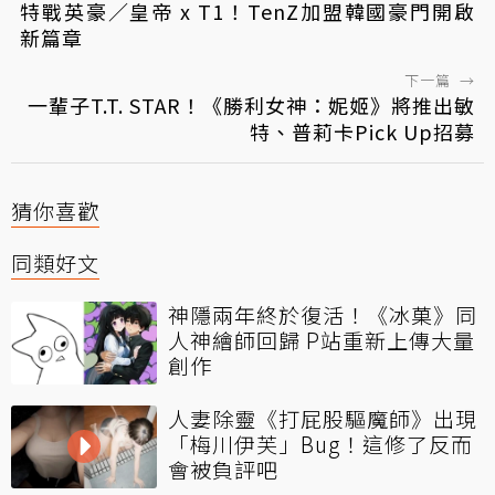
特戰英豪／皇帝 x T1！TenZ加盟韓國豪門開啟
新篇章
下一篇
→
一輩子T.T. STAR！《勝利女神：妮姬》將推出敏
特、普莉卡Pick Up招募
猜你喜歡
同類好文
神隱兩年終於復活！《冰菓》同
人神繪師回歸 P站重新上傳大量
創作
人妻除靈《打屁股驅魔師》出現
「梅川伊芙」Bug！這修了反而
會被負評吧