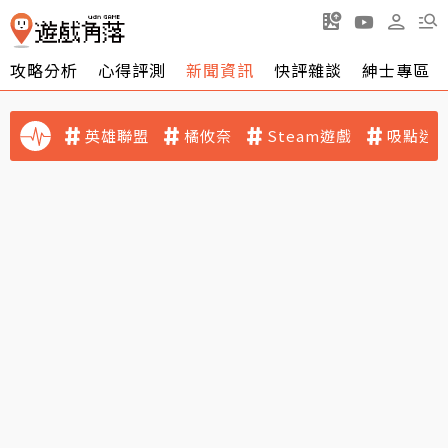
攻略分析
心得評測
新聞資訊
快評雜談
紳士專區
英雄聯盟
橘攸奈
Steam遊戲
吸點迷