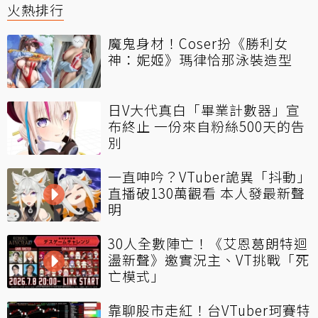
火熱排行
魔鬼身材！Coser扮《勝利女
神：妮姬》瑪律恰那泳裝造型
日V大代真白「畢業計數器」宣
布終止 一份來自粉絲500天的告
別
一直呻吟？VTuber詭異「抖動」
直播破130萬觀看 本人發最新聲
明
30人全數陣亡！《艾恩葛朗特迴
盪新聲》邀實況主、VT挑戰「死
亡模式」
靠聊股市走紅！台VTuber珂賽特