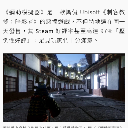
《彌助模擬器》是一款調侃 Ubisoft《刺客教
條：暗影者》的惡搞遊戲，不但特地選在同一
天發售，其
Steam
好評率甚至高達 97%「壓
倒性好評」，足見玩家們十分滿意。
彌助手上拿槍？別問為什麼，用心感受就對了。 圖／《彌助模擬器》