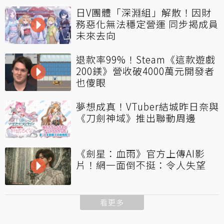
日V團體「深淵組」解散！因財
務惡化無法穩定營運 同步揭成員
未來去向
退款率99%！Steam《這款遊戲
200鎂》營收破4000萬元開發者
也傻眼
夢想成真！VTuber結城昨日奈與
《刀劍神域》推出聯動周邊
《劍星：血雨》官方上傳AI影
片！網一面倒不挺：令人失望
看更多