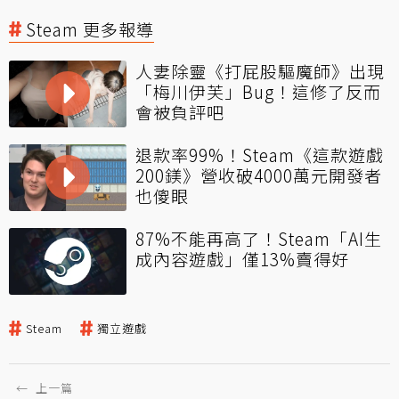
Steam 更多報導
人妻除靈《打屁股驅魔師》出現
「梅川伊芙」Bug！這修了反而
會被負評吧
退款率99%！Steam《這款遊戲
200鎂》營收破4000萬元開發者
也傻眼
87%不能再高了！Steam「AI生
成內容遊戲」僅13%賣得好
Steam
獨立遊戲
←
上一篇