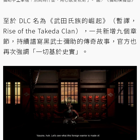
至於 DLC 名為《武田氏族的崛起》（暫譯，
Rise of the Takeda Clan），一共新增九個章
節，持續譜寫黑武士彌助的傳奇故事，官方也
再次強調「一切基於史實」。