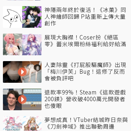
神隱兩年終於復活！《冰菓》同
人神繪師回歸 P站重新上傳大量
創作
展現大胸襟！Coser扮《絕區
零》蕾米埃爾粉絲福利給好給滿
人妻除靈《打屁股驅魔師》出現
「梅川伊芙」Bug！這修了反而
會被負評吧
退款率99%！Steam《這款遊戲
200鎂》營收破4000萬元開發者
也傻眼
夢想成真！VTuber結城昨日奈與
《刀劍神域》推出聯動周邊