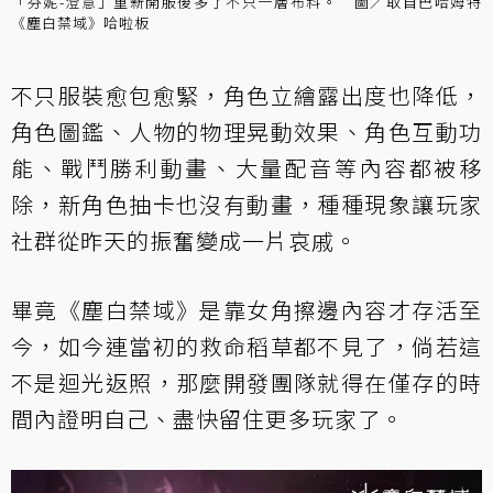
「芬妮-澄意」重新開服後多了不只一層布料。 圖／取自巴哈姆特
《塵白禁域》哈啦板
不只服裝愈包愈緊，角色立繪露出度也降低，
角色圖鑑、人物的物理晃動效果、角色互動功
能、戰鬥勝利動畫、大量配音等內容都被移
除，新角色抽卡也沒有動畫，種種現象讓玩家
社群從昨天的振奮變成一片哀戚。
畢竟《塵白禁域》是靠女角擦邊內容才存活至
今，如今連當初的救命稻草都不見了，倘若這
不是迴光返照，那麼開發團隊就得在僅存的時
間內證明自己、盡快留住更多玩家了。