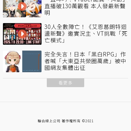
直播破130萬觀看 本人發最新聲
明
30人全數陣亡！《艾恩葛朗特迴
盪新聲》邀實況主、VT挑戰「死
亡模式」
完全失言！日本「黑白RPG」作
者喊「大東亞共榮圈萬歲」被中
國網友集體出征
看更多
聯合線上公司 著作權所有 ©2021