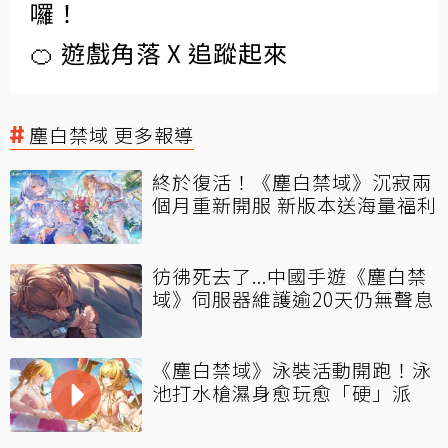
囉！
🍊 遊戲角落 X 追蹤起來
塵白禁域 更多報導
終於復活！《塵白禁域》沉寂兩
個月重新開服 新版本送海量福利
彷彿死去了...中國手遊《塵白禁
域》伺服器維護逾20天仍無聲息
《塵白禁域》泳裝活動開跑！泳
池打水槍濕身愈玩愈「硬」派