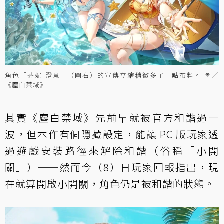
角色「芬妮-澄意」（圖右）的宣傳立繪稍微多了一點布料。 圖／
《塵白禁域》
其實《塵白禁域》先前早就被官方和諧過一
波，但本作有個隱藏設定，能讓 PC 版玩家透
過遊戲安裝路徑來解除和諧（俗稱「小開
關」）──然而今（8）日玩家回報指出，現
在就算開啟小開關，角色仍是被和諧的狀態。