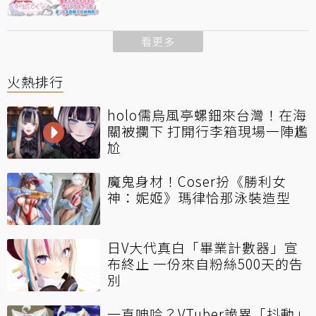
看更多
火熱排行
holo儒烏風亭螺鈿來台灣！在海
關被攔下 打開行李箱現場一陣尷
尬
魔鬼身材！Coser扮《勝利女
神：妮姬》瑪律恰那泳裝造型
日V大代真白「畢業計數器」宣
布終止 一份來自粉絲500天的告
別
一直呻吟？VTuber詭異「抖動」