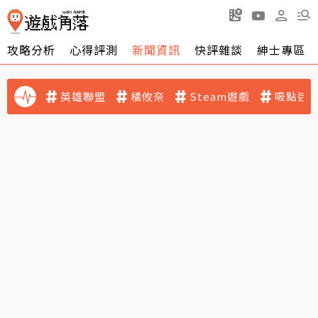
攻略分析
心得評測
新聞資訊
快評雜談
紳士專區
英雄聯盟
橘攸奈
Steam遊戲
吸點迷