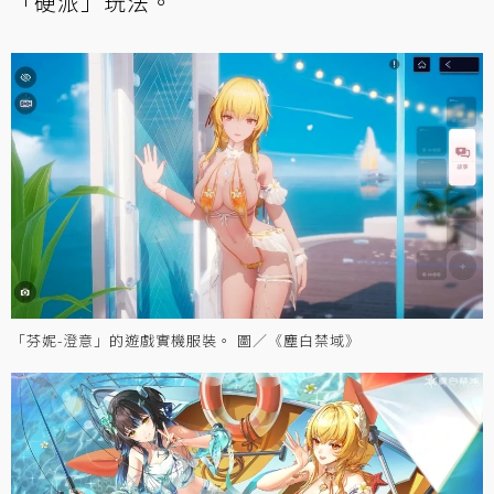
「硬派」玩法。
「芬妮-澄意」的遊戲實機服裝。 圖／《塵白禁域》