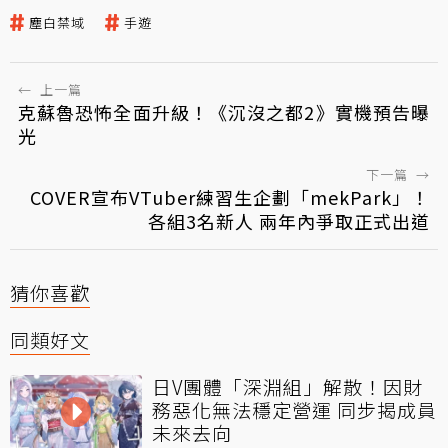
塵白禁域
手遊
←
上一篇
克蘇魯恐怖全面升級！《沉沒之都2》實機預告曝
光
下一篇
→
COVER宣布VTuber練習生企劃「mekPark」！
各組3名新人 兩年內爭取正式出道
猜你喜歡
同類好文
日V團體「深淵組」解散！因財
務惡化無法穩定營運 同步揭成員
未來去向