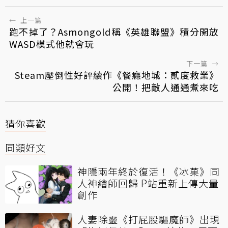
←
上一篇
跑不掉了？Asmongold稱《英雄聯盟》積分開放
WASD模式他就會玩
下一篇
→
Steam壓倒性好評續作《餐癮地城：貳度救業》
公開！把敵人通通煮來吃
猜你喜歡
同類好文
神隱兩年終於復活！《冰菓》同
人神繪師回歸 P站重新上傳大量
創作
人妻除靈《打屁股驅魔師》出現