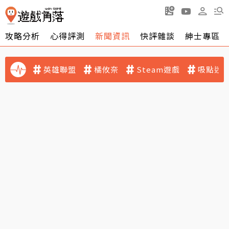
攻略分析
心得評測
新聞資訊
快評雜談
紳士專區
英雄聯盟
橘攸奈
Steam遊戲
吸點迷