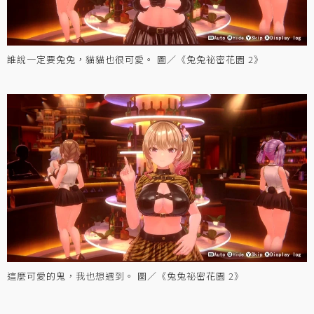
誰說一定要兔兔，貓貓也很可愛。 圖／《兔兔祕密花園 2》
這麼可愛的鬼，我也想遇到。 圖／《兔兔祕密花園 2》