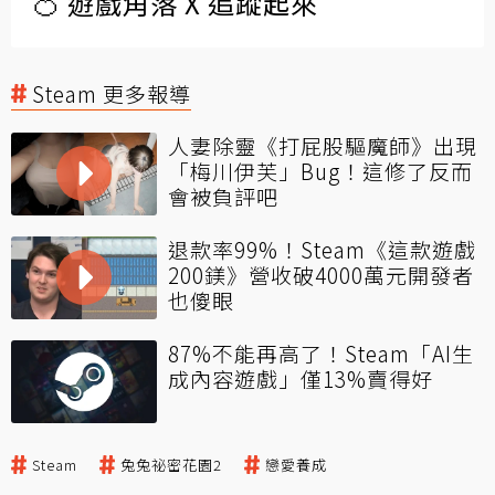
🍊 遊戲角落 X 追蹤起來
Steam 更多報導
人妻除靈《打屁股驅魔師》出現
「梅川伊芙」Bug！這修了反而
會被負評吧
退款率99%！Steam《這款遊戲
200鎂》營收破4000萬元開發者
也傻眼
87%不能再高了！Steam「AI生
成內容遊戲」僅13%賣得好
Steam
兔兔祕密花園2
戀愛養成