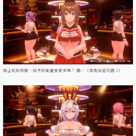
換上啦啦隊服，給予的能量會更多嗎？ 圖／《兔兔祕密花園 2》