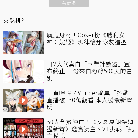
看更多
火熱排行
魔鬼身材！Coser扮《勝利女
神：妮姬》瑪律恰那泳裝造型
日V大代真白「畢業計數器」宣
布終止 一份來自粉絲500天的告
別
一直呻吟？VTuber詭異「抖動」
直播破130萬觀看 本人發最新聲
明
30人全數陣亡！《艾恩葛朗特迴
盪新聲》邀實況主、VT挑戰「死
亡模式」