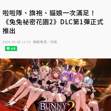
啦啦隊、旗袍、貓娘一次滿足！
《兔兔祕密花園2》DLC第1彈正式
推出
2026-05-08 11:53
遊戲角落／悠路