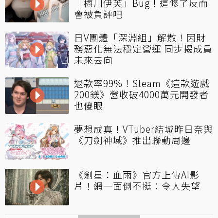
「梅川伊芙」Bug！這修了反而
會被負評吧
日V團體「深淵組」解散！因財
務惡化無法穩定營運 同步揭成員
未來去向
退款率99%！Steam《這款遊戲
200鎂》營收破4000萬元開發者
也傻眼
夢想成真！VTuber結城昨日奈與
《刀劍神域》推出聯動周邊
《劍星：血雨》官方上傳AI影
片！網一面倒不挺：令人失望