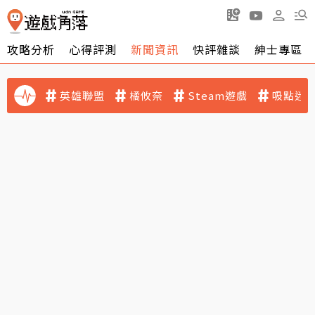
攻略分析
心得評測
新聞資訊
快評雜談
紳士專區
英雄聯盟
橘攸奈
Steam遊戲
吸點迷