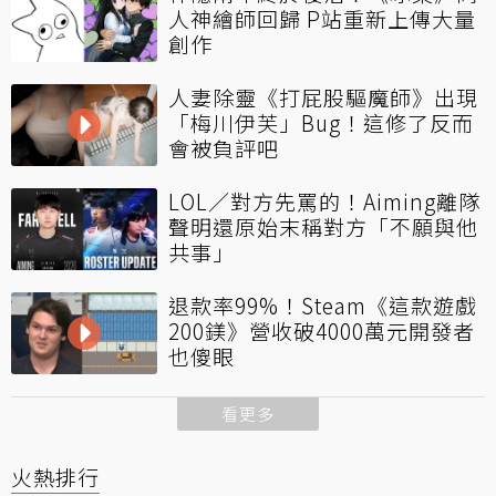
人神繪師回歸 P站重新上傳大量
創作
人妻除靈《打屁股驅魔師》出現
「梅川伊芙」Bug！這修了反而
會被負評吧
LOL／對方先罵的！Aiming離隊
聲明還原始末稱對方「不願與他
共事」
退款率99%！Steam《這款遊戲
200鎂》營收破4000萬元開發者
也傻眼
看更多
火熱排行