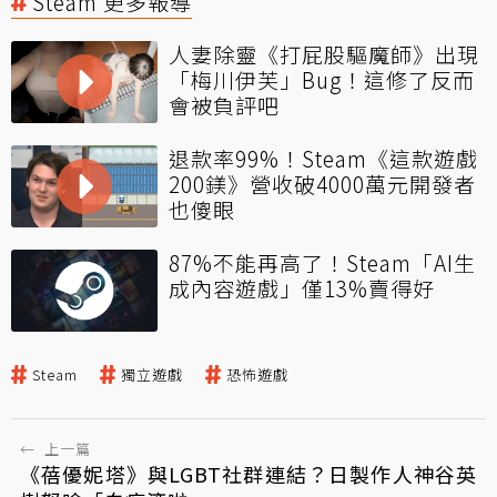
Steam 更多報導
人妻除靈《打屁股驅魔師》出現
「梅川伊芙」Bug！這修了反而
會被負評吧
退款率99%！Steam《這款遊戲
200鎂》營收破4000萬元開發者
也傻眼
87%不能再高了！Steam「AI生
成內容遊戲」僅13%賣得好
Steam
獨立遊戲
恐怖遊戲
←
上一篇
《蓓優妮塔》與LGBT社群連結？日製作人神谷英