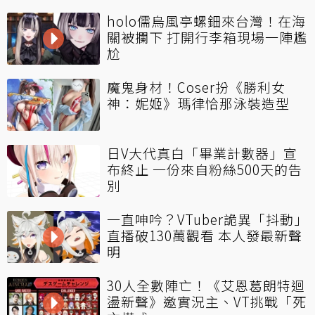
holo儒烏風亭螺鈿來台灣！在海
關被攔下 打開行李箱現場一陣尷
尬
魔鬼身材！Coser扮《勝利女
神：妮姬》瑪律恰那泳裝造型
日V大代真白「畢業計數器」宣
布終止 一份來自粉絲500天的告
別
一直呻吟？VTuber詭異「抖動」
直播破130萬觀看 本人發最新聲
明
30人全數陣亡！《艾恩葛朗特迴
盪新聲》邀實況主、VT挑戰「死