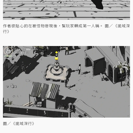
作者很貼心的在被怪物發現後，幫玩家轉成第一人稱。 圖／《詭域深
行》
圖／《詭域深行》