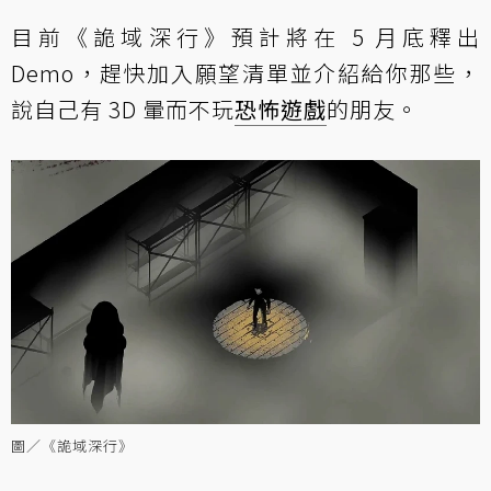
目前《詭域深行》預計將在 5 月底釋出
Demo，趕快加入願望清單並介紹給你那些，
說自己有 3D 暈而不玩
恐怖遊戲
的朋友。
圖／《詭域深行》