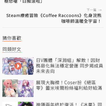
樹怒嗆「白痴滾啦」
下一篇
→
Steam療癒冒險《Coffee Raccoons》化身浣熊
咖啡師溫暖全宇宙！
猜你喜歡
同類好文
日V團體「深淵組」解散！因財
務惡化無法穩定營運 同步揭成員
未來去向
展現大胸襟！Coser扮《絕區
零》蕾米埃爾粉絲福利給好給滿
神隱兩年終於復活！《冰菓》同