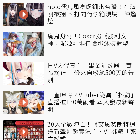
holo儒烏風亭螺鈿來台灣！在海
關被攔下 打開行李箱現場一陣尷
尬
魔鬼身材！Coser扮《勝利女
神：妮姬》瑪律恰那泳裝造型
日V大代真白「畢業計數器」宣
布終止 一份來自粉絲500天的告
別
一直呻吟？VTuber詭異「抖動」
直播破130萬觀看 本人發最新聲
明
30人全數陣亡！《艾恩葛朗特迴
盪新聲》邀實況主、VT挑戰「死
亡模式」