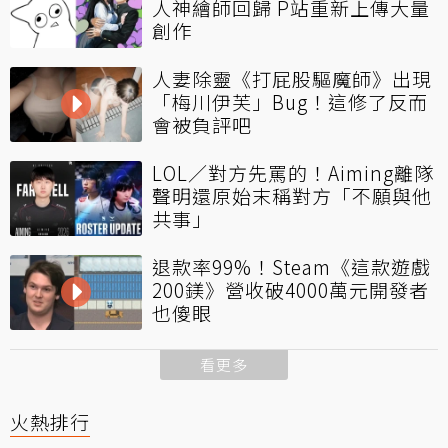
人神繪師回歸 P站重新上傳大量
創作
人妻除靈《打屁股驅魔師》出現
「梅川伊芙」Bug！這修了反而
會被負評吧
LOL／對方先罵的！Aiming離隊
聲明還原始末稱對方「不願與他
共事」
退款率99%！Steam《這款遊戲
200鎂》營收破4000萬元開發者
也傻眼
看更多
火熱排行