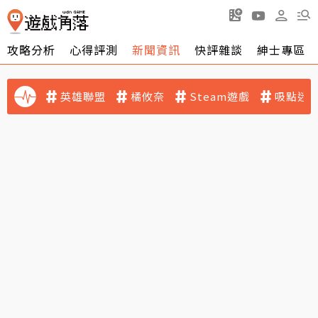
攻略分析
心得評測
新聞資訊
快評雜談
紳士專區
英雄聯盟
橘攸奈
Steam遊戲
吸點迷