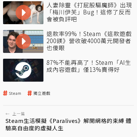
人妻除靈《打屁股驅魔師》出現
「梅川伊芙」Bug！這修了反而
會被負評吧
退款率99%！Steam《這款遊戲
200鎂》營收破4000萬元開發者
也傻眼
87%不能再高了！Steam「AI生
成內容遊戲」僅13%賣得好
Steam
獨立遊戲
←
上一篇
Steam生活模擬《Paralives》解開網格的束縛 體
驗高自由度的虛擬人生