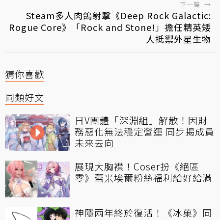
下一篇
→
Steam多人肉鴿射擊《Deep Rock Galactic:
Rogue Core》「Rock and Stone!」擔任精英矮
人抵禦外星生物
猜你喜歡
同類好文
日V團體「深淵組」解散！因財
務惡化無法穩定營運 同步揭成員
未來去向
展現大胸襟！Coser扮《絕區
零》蕾米埃爾粉絲福利給好給滿
神隱兩年終於復活！《冰菓》同