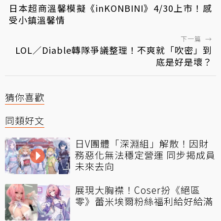
日本超商溫馨模擬《inKONBINI》4/30上市！感
受小鎮溫馨情
下一篇
→
LOL／Diable轉隊爭議整理！不爽就「吹密」到
底是好是壞？
猜你喜歡
同類好文
日V團體「深淵組」解散！因財
務惡化無法穩定營運 同步揭成員
未來去向
展現大胸襟！Coser扮《絕區
零》蕾米埃爾粉絲福利給好給滿