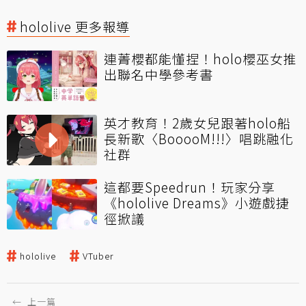
hololive 更多報導
連菁櫻都能懂捏！holo櫻巫女推
出聯名中學參考書
英才教育！2歲女兒跟著holo船
長新歌〈BooooM!!!〉唱跳融化
社群
這都要Speedrun！玩家分享
《hololive Dreams》小遊戲捷
徑掀議
hololive
VTuber
←
上一篇