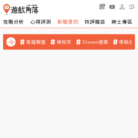
攻略分析
心得評測
新聞資訊
快評雜談
紳士專區
英雄聯盟
橘攸奈
Steam遊戲
吸點迷