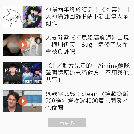
神隱兩年終於復活！《冰菓》同
人神繪師回歸 P站重新上傳大量
創作
人妻除靈《打屁股驅魔師》出現
「梅川伊芙」Bug！這修了反而
會被負評吧
LOL／對方先罵的！Aiming離隊
聲明還原始末稱對方「不願與他
共事」
退款率99%！Steam《這款遊戲
200鎂》營收破4000萬元開發者
也傻眼
看更多