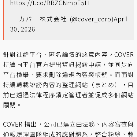
https://t.co/BRZCNmpE5H
— カバー株式会社 (@cover_corp)
April
30, 2026
針對社群平台、匿名論壇的惡意內容，COVER
持續向平台官方提出資訊揭露申請，並同步向
平台檢舉、要求刪除違規內容與帳號。而面對
持續轉載誹謗內容的整理網站（まとめ），目
前已透過法律程序鎖定管理者並促成多個網站
關閉。
COVER 指出，公司已建立由法務、內容審查與
通報處理團隊組成的應對體系，整合粉絲、藝