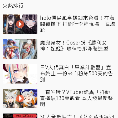
火熱排行
holo儒烏風亭螺鈿來台灣！在海
關被攔下 打開行李箱現場一陣尷
尬
魔鬼身材！Coser扮《勝利女
神：妮姬》瑪律恰那泳裝造型
日V大代真白「畢業計數器」宣
布終止 一份來自粉絲500天的告
別
一直呻吟？VTuber詭異「抖動」
直播破130萬觀看 本人發最新聲
明
30人全數陣亡！《艾恩葛朗特迴