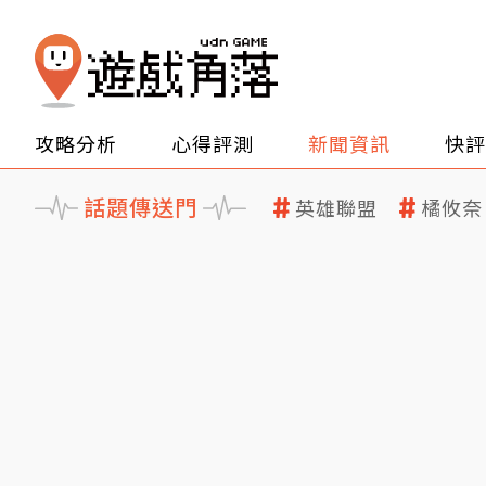
攻略分析
心得評測
新聞資訊
快評
話題傳送門
英雄聯盟
橘攸奈