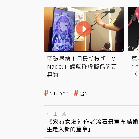
英
突破界線！日最新技術「V-
h
Nade!」讓觸碰虛擬偶像更
〈
真實
群
VTuber
台V
←
上一篇
《家有女友》作者流石景宣布結婚
生走入新的篇章」