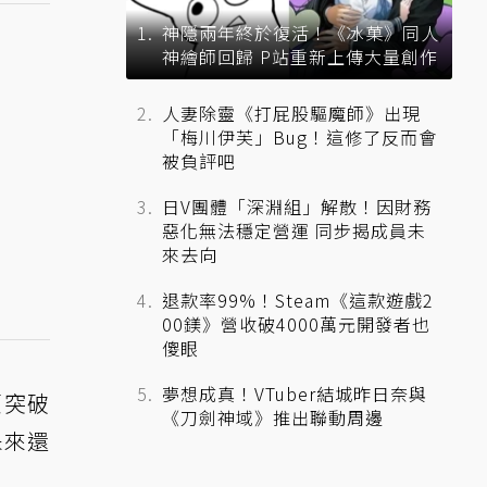
神隱兩年終於復活！《冰菓》同人
神繪師回歸 P站重新上傳大量創作
人妻除靈《打屁股驅魔師》出現
「梅川伊芙」Bug！這修了反而會
被負評吧
日V團體「深淵組」解散！因財務
惡化無法穩定營運 同步揭成員未
來去向
退款率99%！Steam《這款遊戲2
00鎂》營收破4000萬元開發者也
傻眼
夢想成真！VTuber結城昨日奈與
額突破
《刀劍神域》推出聯動周邊
未來還