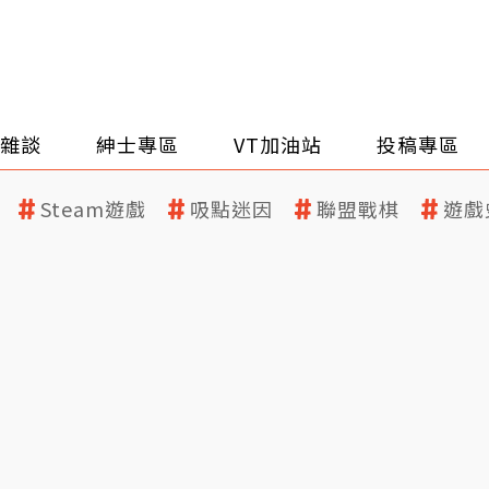
雜談
紳士專區
VT加油站
投稿專區
Steam遊戲
吸點迷因
聯盟戰棋
遊戲