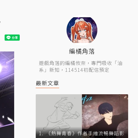
場
編橘角落
遊戲角落的編橘攸奈，專門吸收「油
系」新知，114514初配信預定
最新文章
《熱舞青春》作者手繪流暢舞蹈影