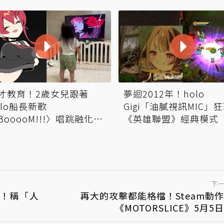
才教育！2歲女兒跟著
夢迴2012年！holo
olo船長新歌
Gigi「油膩視訊MIC」
BooooM!!!〉唱跳融化社
《英雄聯盟》經典模式
下
！稱「人
再大的攻擊都能格檔！Steam動
《MOTORSLICE》5月5