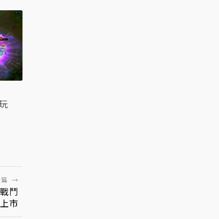
狂玩
一篇
→
作戰鬥
日上市