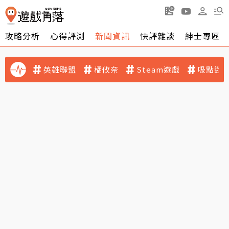
攻略分析
心得評測
新聞資訊
快評雜談
紳士專區
英雄聯盟
橘攸奈
Steam遊戲
吸點迷