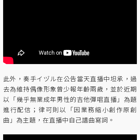
此外，奏手イヅル在公告當天直播中坦承，過
去為維持偶像形象曾少報年齡兩歲，並於近期
以「幾乎無業成年男性的吉他彈唱直播」為題
進行配信；律可則以「因業務縮小創作原創
曲」為主題，在直播中自己譜曲寫詞。