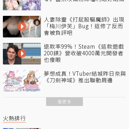
人妻除靈《打屁股驅魔師》出現
「梅川伊芙」Bug！這修了反而
會被負評吧
退款率99%！Steam《這款遊戲
200鎂》營收破4000萬元開發者
也傻眼
夢想成真！VTuber結城昨日奈與
《刀劍神域》推出聯動周邊
看更多
火熱排行