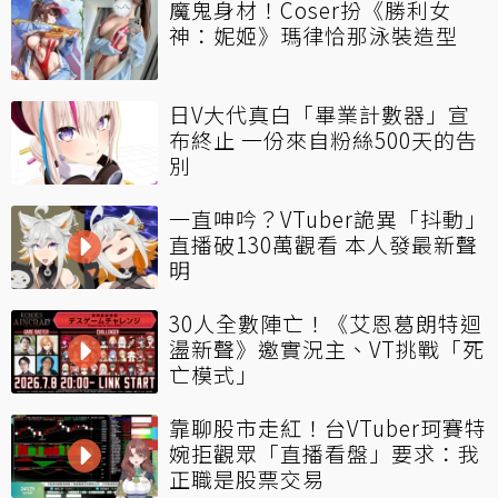
魔鬼身材！Coser扮《勝利女
神：妮姬》瑪律恰那泳裝造型
日V大代真白「畢業計數器」宣
布終止 一份來自粉絲500天的告
別
一直呻吟？VTuber詭異「抖動」
直播破130萬觀看 本人發最新聲
明
30人全數陣亡！《艾恩葛朗特迴
盪新聲》邀實況主、VT挑戰「死
亡模式」
靠聊股市走紅！台VTuber珂賽特
婉拒觀眾「直播看盤」要求：我
正職是股票交易