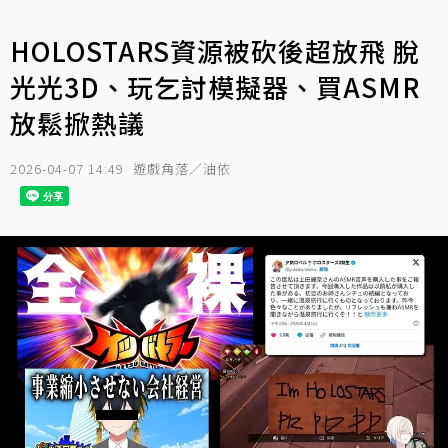
HOLOSTARS資源被砍後超放飛 脫
光光3D、玩乞討模擬器、買ASMR
放鬆掀熱議
2026-04-07 14:49
遊戲角落／油依