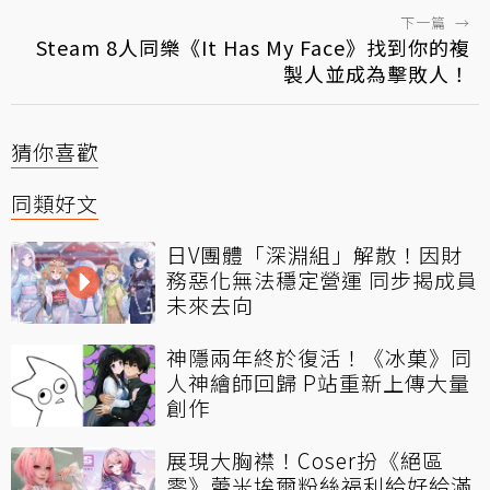
下一篇
→
Steam 8人同樂《It Has My Face》找到你的複
製人並成為擊敗人！
猜你喜歡
同類好文
日V團體「深淵組」解散！因財
務惡化無法穩定營運 同步揭成員
未來去向
神隱兩年終於復活！《冰菓》同
人神繪師回歸 P站重新上傳大量
創作
展現大胸襟！Coser扮《絕區
零》蕾米埃爾粉絲福利給好給滿