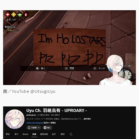
圖／YouTube @UtsugiUyu