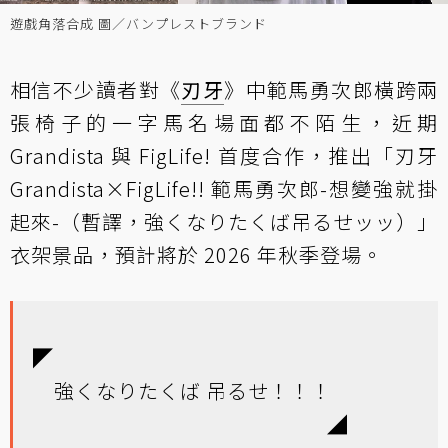
遊戲角落合成 圖／バンプレストブランド
相信不少讀者對《
刃牙
》中範馬勇次郎橫跨兩
張椅子的一字馬名場面都不陌生，近期
Grandista 與 FigLife! 首度合作，推出「刃牙
Grandista×FigLife!! 範馬勇次郎-想變強就掛
起來-（暫譯，強くなりたくば吊るせッッ）」
衣架景品，預計將於 2026 年秋季登場。
◤
強くなりたくば 吊るせ！！！
◢