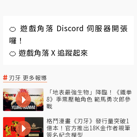
🍊 遊戲角落 Discord 伺服器開張
囉！
🍊 遊戲角落 X 追蹤起來
刃牙 更多報導
「地表最強生物」降臨！《鐵拳
8》季票壓軸角色 範馬勇次郎參
戰
格鬥漫畫《刃牙》發行量突破1
億本！官方推出18K金作者親筆
簽名紀念模型