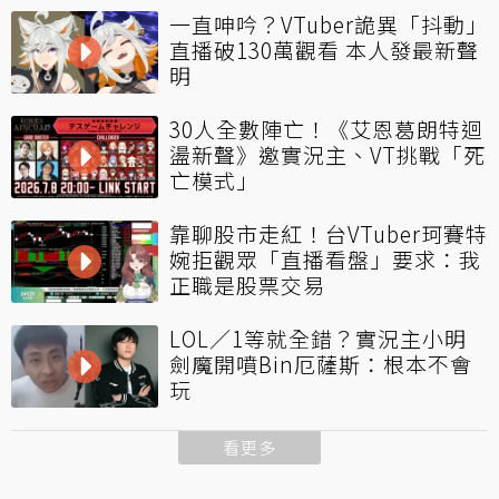
一直呻吟？VTuber詭異「抖動」
直播破130萬觀看 本人發最新聲
明
30人全數陣亡！《艾恩葛朗特迴
盪新聲》邀實況主、VT挑戰「死
亡模式」
靠聊股市走紅！台VTuber珂賽特
婉拒觀眾「直播看盤」要求：我
正職是股票交易
LOL／1等就全錯？實況主小明
劍魔開噴Bin厄薩斯：根本不會
玩
看更多