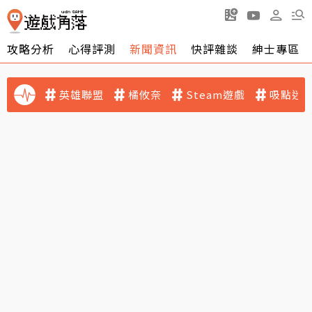
攻略分析
心得評測
新聞資訊
快評雜談
紳士專區
英雄聯盟
橘攸奈
Steam遊戲
吸點迷