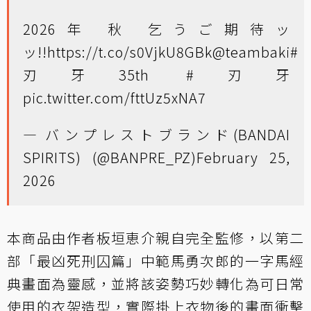
2026年 秋 乞うご期待ッ
ッ!!
https://t.co/s0VjkU8GBk
@teambaki
#
刃牙35th
#刃牙
pic.twitter.com/fttUz5xNA7
— バンプレストブランド(BANDAI
SPIRITS) (@BANPRE_PZ)
February 25,
2026
本商品由作者板垣恵介親自完全監修，以第二
部「最凶死刑囚篇」中範馬勇次郎的一字馬經
典畫面為靈感，並將該姿勢巧妙轉化為可日常
使用的衣架造型，實際掛上衣物後的畫面衝擊