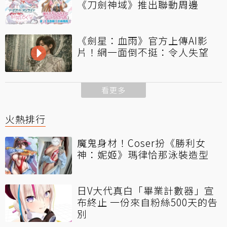
《刀劍神域》推出聯動周邊
《劍星：血雨》官方上傳AI影
片！網一面倒不挺：令人失望
看更多
火熱排行
魔鬼身材！Coser扮《勝利女
神：妮姬》瑪律恰那泳裝造型
日V大代真白「畢業計數器」宣
布終止 一份來自粉絲500天的告
別