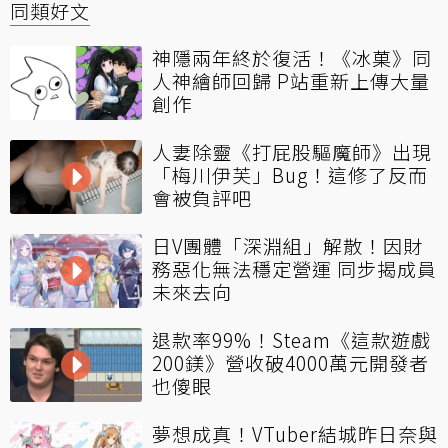
同類好文
神隱兩年終於復活！《冰菓》同
人神繪師回歸 P站重新上傳大量
創作
人妻除靈《打屁股驅魔師》出現
「梅川伊芙」Bug！這修了反而
會被負評吧
日V團體「深淵組」解散！因財
務惡化無法穩定營運 同步揭成員
未來去向
退款率99%！Steam《這款遊戲
200鎂》營收破4000萬元開發者
也傻眼
夢想成真！VTuber結城昨日奈與