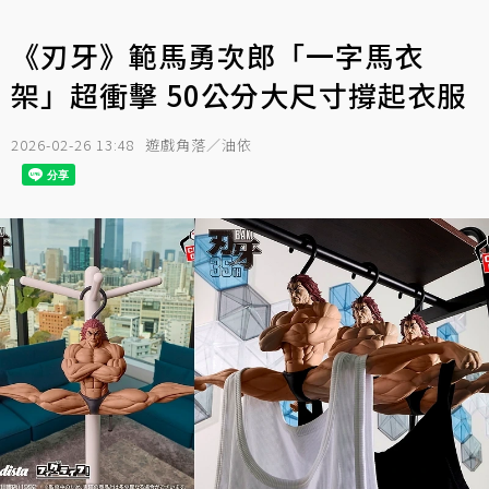
《刃牙》範馬勇次郎「一字馬衣
架」超衝擊 50公分大尺寸撐起衣服
2026-02-26 13:48
遊戲角落／油依