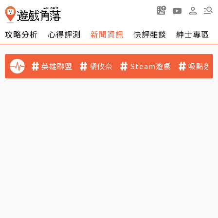
攻略分析
心得評測
新聞資訊
快評雜談
紳士專區
英雄聯盟
橘攸奈
Steam遊戲
吸點迷