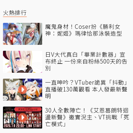
火熱排行
魔鬼身材！Coser扮《勝利女
神：妮姬》瑪律恰那泳裝造型
日V大代真白「畢業計數器」宣
布終止 一份來自粉絲500天的告
別
一直呻吟？VTuber詭異「抖動」
直播破130萬觀看 本人發最新聲
明
30人全數陣亡！《艾恩葛朗特迴
盪新聲》邀實況主、VT挑戰「死
亡模式」