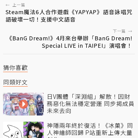
←
上一篇
Steam魔法6人合作遊戲《YAPYAP》語音詠唱咒
語破壞一切！支援中文語音
下一篇
→
《BanG Dream!》4月來台舉辦「BanG Dream!
Special LIVE in TAIPEI」演唱會！
猜你喜歡
同類好文
日V團體「深淵組」解散！因財
務惡化無法穩定營運 同步揭成員
未來去向
神隱兩年終於復活！《冰菓》同
人神繪師回歸 P站重新上傳大量