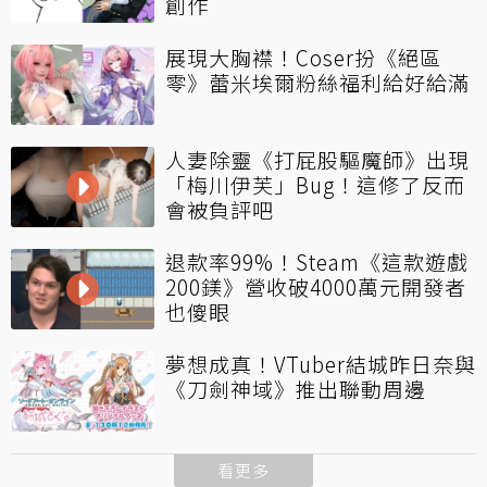
創作
展現大胸襟！Coser扮《絕區
零》蕾米埃爾粉絲福利給好給滿
人妻除靈《打屁股驅魔師》出現
「梅川伊芙」Bug！這修了反而
會被負評吧
退款率99%！Steam《這款遊戲
200鎂》營收破4000萬元開發者
也傻眼
夢想成真！VTuber結城昨日奈與
《刀劍神域》推出聯動周邊
看更多