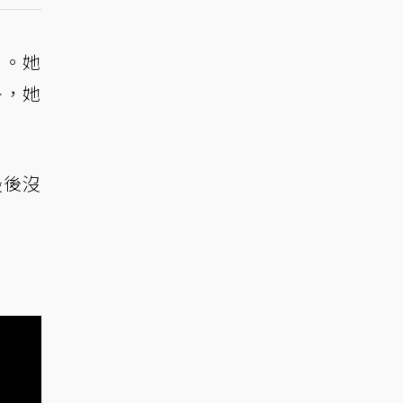
》。她
外，她
最後沒