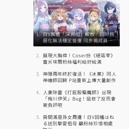
日V團體「深淵組」解散！因財務
惡化無法穩定營運 同步揭成員未
來去向
展現大胸襟！Coser扮《絕區零》
蕾米埃爾粉絲福利給好給滿
神隱兩年終於復活！《冰菓》同人
神繪師回歸 P站重新上傳大量創作
人妻除靈《打屁股驅魔師》出現
「梅川伊芙」Bug！這修了反而會
被負評吧
房間滿是孫女周邊！日V因幡はね
る送別摯愛祖母 籲粉絲珍惜相處