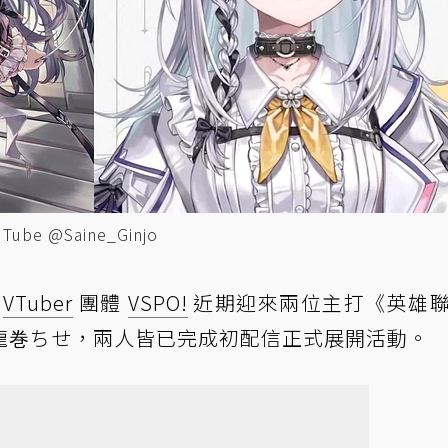
be @Saine_Ginjo
下
VTuber
團體
VSPO!
近期迎來兩位主打《英雄
龍巻ちせ，兩人皆已完成初配信正式展開活動。