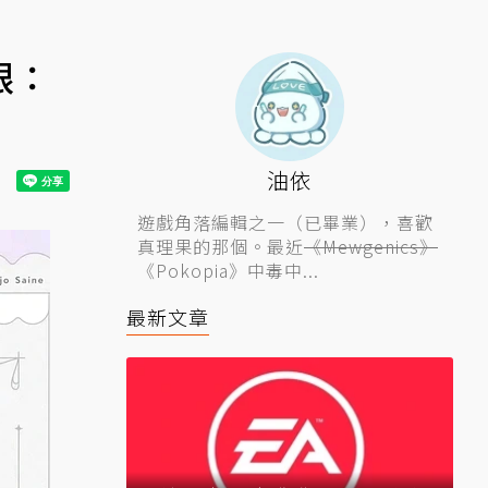
眼：
油依
遊戲角落編輯之一（已畢業），喜歡
真理果的那個。最近
《Mewgenics》
《Pokopia》中毒中...
最新文章