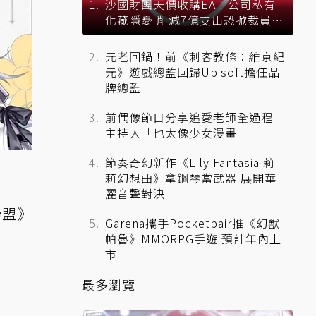
沙國財團天價收購EA！公司私有
化藏隱憂 削減7億支出恐掀裁員風
暴？
元老回鍋！前《刺客教條：維京紀
元》遊戲總監回歸Ubisoft擔任品
牌總監
前偶像節目分享追愛老師全過程
主持人「也太像少女漫畫」
節奏奇幻新作《Lily Fantasia 莉
莉幻想曲》拿鋼琴當武器 展開華
麗音聲對決
聯盟》
Garena攜手Pocketpair推《幻獸
帕魯》MMORPG手遊 預計年內上
市
最多瀏覽