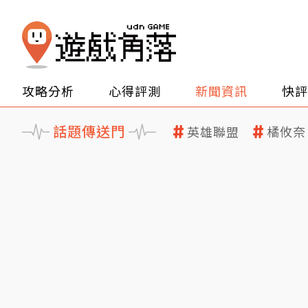
攻略分析
心得評測
新聞資訊
快評
話題傳送門
英雄聯盟
橘攸奈