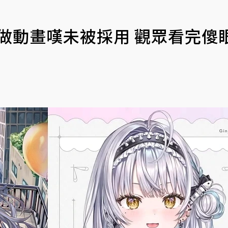
圖做動畫嘆未被採用 觀眾看完傻