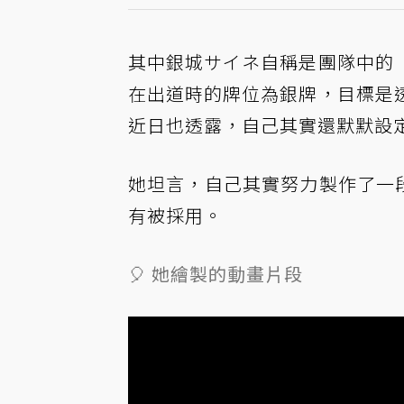
其中銀城サイネ自稱是團隊中的
在出道時的牌位為銀牌，目標是
近日也透露，自己其實還默默設
她坦言，自己其實努力製作了一段
有被採用。
🎈 她繪製的動畫片段