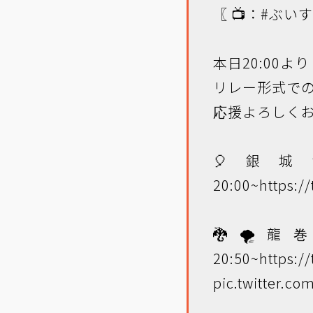
〖 📺：
#ぶい
本日20:00よ
リレー形式で
応援よろしくお願
🎈銀
20:00~
https:/
🐉🌪️龍
20:50~
https:/
pic.twitter.c