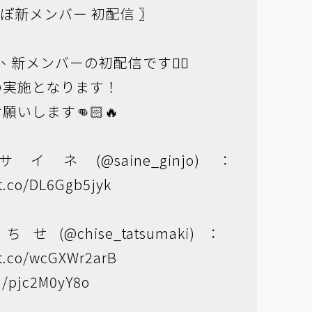
すぽ新メンバー
初配信 〗
り、新メンバーの初配信です❤️‍🔥
の実施となります！
いします👊🏻🔥
城サイネ(
@saine_ginjo
)：
/t.co/DL6Ggb5jyk
巻ちせ(
@chise_tatsumaki
)：
/t.co/wcGXWr2arB
om/pjc2M0yY8o