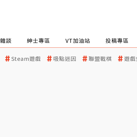
雜談
紳士專區
VT加油站
投稿專區
Steam遊戲
吸點迷因
聯盟戰棋
遊戲