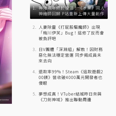
神隱兩年終於復活！《冰菓》同人
神繪師回歸 P站重新上傳大量創作
人妻除靈《打屁股驅魔師》出現
「梅川伊芙」Bug！這修了反而會
被負評吧
日V團體「深淵組」解散！因財務
惡化無法穩定營運 同步揭成員未
來去向
退款率99%！Steam《這款遊戲2
00鎂》營收破4000萬元開發者也
傻眼
夢想成真！VTuber結城昨日奈與
《刀劍神域》推出聯動周邊