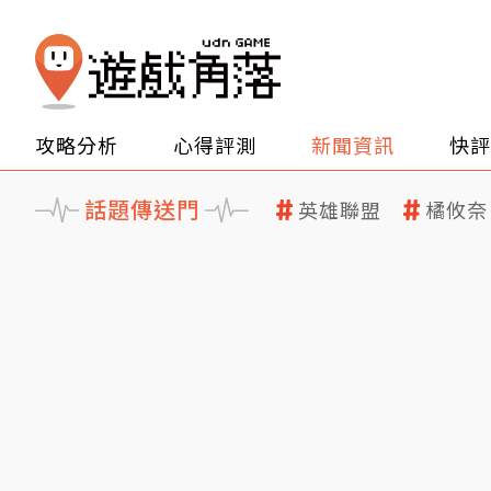
攻略分析
心得評測
新聞資訊
快評
話題傳送門
英雄聯盟
橘攸奈