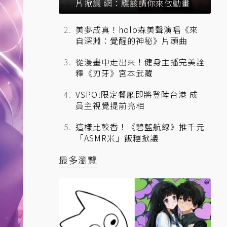
片掀議 網：應該請你來做動畫
美夢成真！holo森美聲演唱《來
自深淵：覺醒的神秘》片頭曲
從漫畫中走出來！健身主播完美詮
釋《刃牙》宮本武藏
VSPO!限定餐廳即將登陸台港 成
員主視覺提前亮相
這樣比較香！《碧藍航線》推千元
「ASMR米」飯糰掀議
最多瀏覽