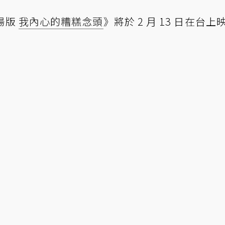
場版
我內心的糟糕念頭
》將於 2 月 13 日在台上