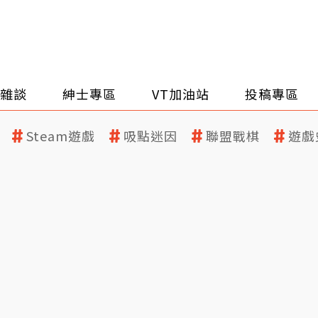
雜談
紳士專區
VT加油站
投稿專區
Steam遊戲
吸點迷因
聯盟戰棋
遊戲