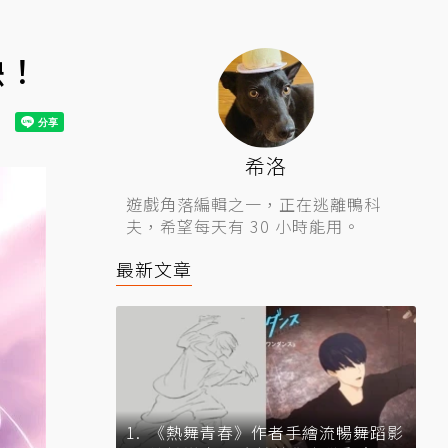
映！
希洛
遊戲角落編輯之一，正在逃離鴨科
夫，希望每天有 30 小時能用。
最新文章
《熱舞青春》作者手繪流暢舞蹈影