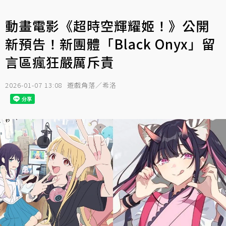
動畫電影《超時空輝耀姬！》公開
新預告！新團體「Black Onyx」留
言區瘋狂嚴厲斥責
2026-01-07 13:08
遊戲角落／希洛