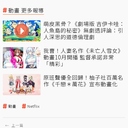
動畫 更多報導
萌皮黑骨？《劇場版 吉伊卡哇：
人魚島的秘密》無劇透評論：引
人深思的道德倫理劇
我曹！人妻名作《未亡人雪女》
動畫10月開播 監督承諾非常
「精彩」
原班聲優全回歸！柚子社百萬名
作《千戀＊萬花》宣布動畫化
動畫
Netflix
←
上一篇