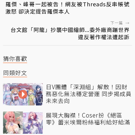
羅傑、峰哥一起被告！網友被Threads反串帳號
激怒 卻決定提告羅傑本人
下一篇
→
台文館「阿龍」抄襲中國繪師...委外廠商蹦世界
違反著作權法遭起訴
猜你喜歡
同類好文
日V團體「深淵組」解散！因財
務惡化無法穩定營運 同步揭成員
未來去向
展現大胸襟！Coser扮《絕區
零》蕾米埃爾粉絲福利給好給滿