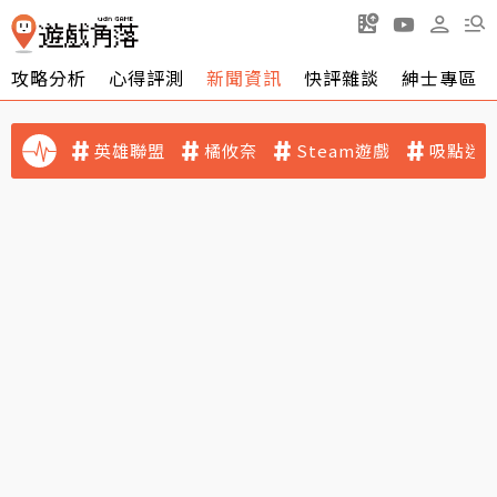
攻略分析
心得評測
新聞資訊
快評雜談
紳士專區
英雄聯盟
橘攸奈
Steam遊戲
吸點迷