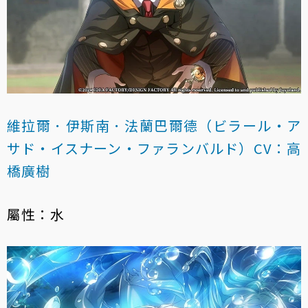
維拉爾．伊斯南．法蘭巴爾德（ビラール・ア
サド・イスナーン・ファランバルド）CV：高
橋廣樹
屬性：水