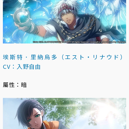
埃斯特．里納烏多（エスト・リナウド）
CV：入野自由
屬性：暗