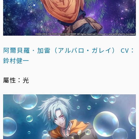
阿爾貝羅．加雷（アルバロ・ガレイ） CV：
鈴村健一
屬性：光