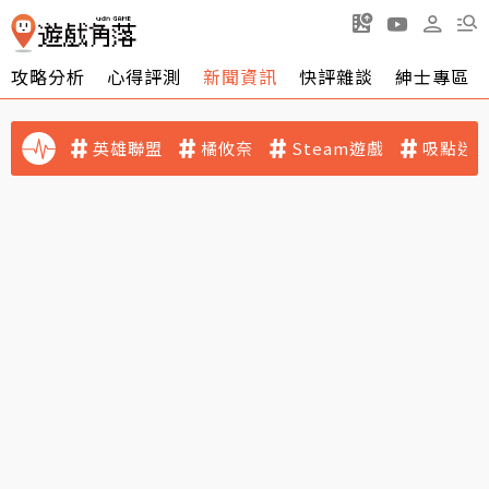
攻略分析
心得評測
新聞資訊
快評雜談
紳士專區
英雄聯盟
橘攸奈
Steam遊戲
吸點迷