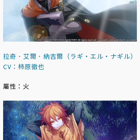
拉奇．艾爾．納吉爾（ラギ・エル・ナギル）
CV：柿原徹也
屬性：火