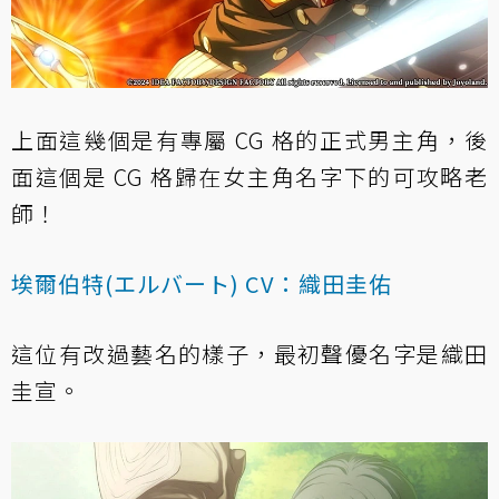
上面這幾個是有專屬 CG 格的正式男主角，後
面這個是 CG 格歸在女主角名字下的可攻略老
師！
埃爾伯特(エルバート) CV：織田圭佑
這位有改過藝名的樣子，最初聲優名字是織田
圭宣。