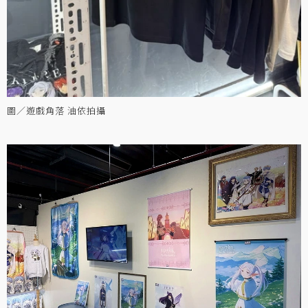
圖／遊戲角落 油依拍攝