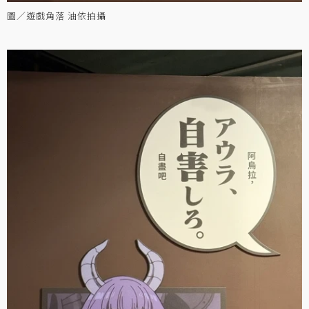
圖／遊戲角落 油依拍攝