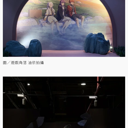
圖／遊戲角落 油依拍攝