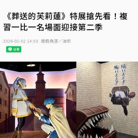
《葬送的芙莉蓮》特展搶先看！複
習一比一名場面迎接第二季
2026-01-02 14:50
遊戲角落／油依