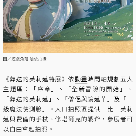
圖／遊戲角落 油依拍攝
《葬送的芙莉蓮特展》依
動畫
時間軸規劃五大
主題區：「序章」、「全新冒險的開始」、
「葬送的芙莉蓮」、「僧侶與鏡蓮華」及「一
級魔法使測驗」。入口拍照區提供一比一芙莉
蓮與費倫的手杖、修塔爾克的戰斧，參展者可
以自由拿起拍照。