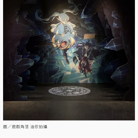
圖／遊戲角落 油依拍攝