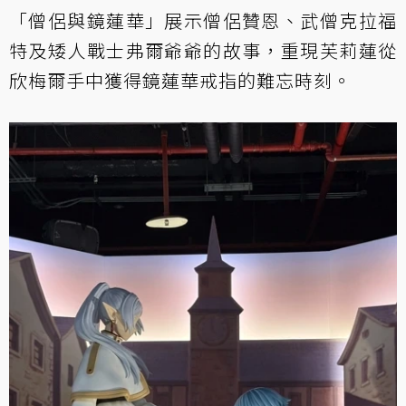
「僧侶與鏡蓮華」展示僧侶贊恩、武僧克拉福
特及矮人戰士弗爾爺爺的故事，重現芙莉蓮從
欣梅爾手中獲得鏡蓮華戒指的難忘時刻。