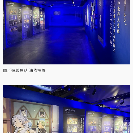
圖／遊戲角落 油依拍攝