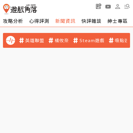
攻略分析
心得評測
新聞資訊
快評雜談
紳士專區
英雄聯盟
橘攸奈
Steam遊戲
吸點迷