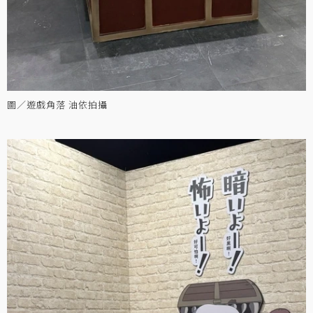
圖／遊戲角落 油依拍攝