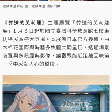
遊戲角落合成 圖／遊戲角落 油依拍攝
《
葬送的芙莉蓮
》主題展覽「葬送的芙莉蓮
展」1 月 3 日起於國立臺灣科學教育館七樓東
側特展區盛大登場。本展獲日本官方授權，由
木棉花國際與時藝多媒體共同呈現，透過場景
裝置與多段經典影像，讓觀眾能近距離回味第
一季中感動人心的橋段。