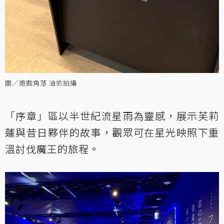
圖／遊戲角落 油依拍攝
「序章」區以半世紀流星雨為靈感，展示芙莉
蓮與昔日夥伴的故事，觀眾可在星光映照下重
溫討伐魔王的旅程。