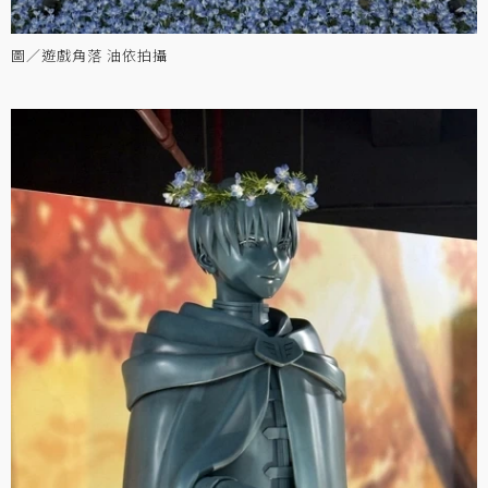
圖／遊戲角落 油依拍攝