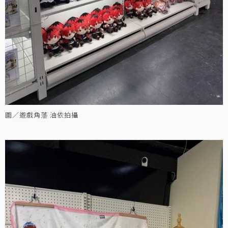
圖／遊戲角落 油依拍攝