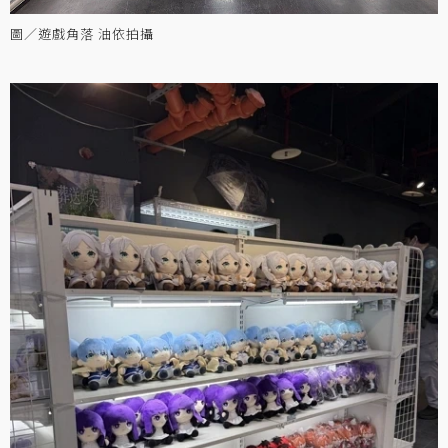
圖／遊戲角落 油依拍攝