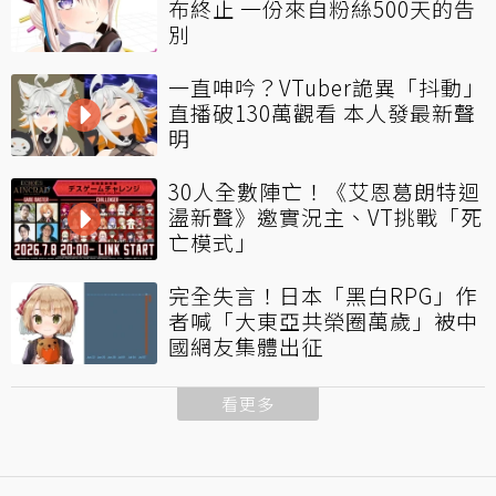
布終止 一份來自粉絲500天的告
別
一直呻吟？VTuber詭異「抖動」
直播破130萬觀看 本人發最新聲
明
30人全數陣亡！《艾恩葛朗特迴
盪新聲》邀實況主、VT挑戰「死
亡模式」
完全失言！日本「黑白RPG」作
者喊「大東亞共榮圈萬歲」被中
國網友集體出征
看更多