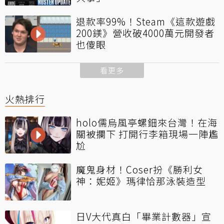
退款率99%！Steam《這款遊戲
200鎂》營收破4000萬元開發者
也傻眼
看更多
火熱排行
holo儒烏風亭螺鈿來台灣！在海
關被攔下 打開行李箱現場一陣尷
尬
魔鬼身材！Coser扮《勝利女
神：妮姬》瑪律恰那泳裝造型
日V大代真白「畢業計數器」宣