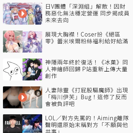
日V團體「深淵組」解散！因財
務惡化無法穩定營運 同步揭成員
未來去向
展現大胸襟！Coser扮《絕區
零》蕾米埃爾粉絲福利給好給滿
神隱兩年終於復活！《冰菓》同
人神繪師回歸 P站重新上傳大量
創作
人妻除靈《打屁股驅魔師》出現
「梅川伊芙」Bug！這修了反而
會被負評吧
LOL／對方先罵的！Aiming離隊
聲明還原始末稱對方「不願與他
共事」