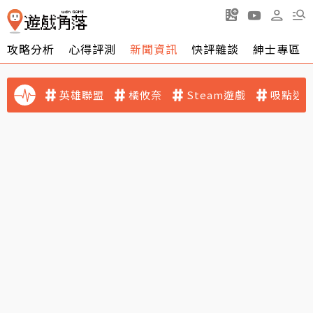
攻略分析
心得評測
新聞資訊
快評雜談
紳士專區
英雄聯盟
橘攸奈
Steam遊戲
吸點迷