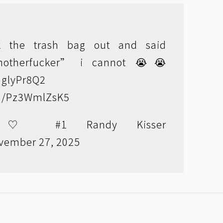
 the trash bag out and said
otherfucker” i cannot 😭😭
FMglyPr8Q2
om/Pz3WmlZsK5
 ♡ #1 Randy Kisser
vember 27, 2025