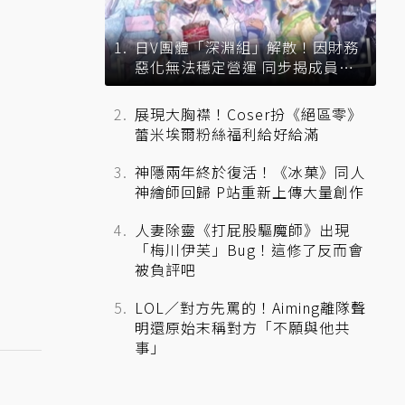
日V團體「深淵組」解散！因財務
惡化無法穩定營運 同步揭成員未
來去向
展現大胸襟！Coser扮《絕區零》
蕾米埃爾粉絲福利給好給滿
神隱兩年終於復活！《冰菓》同人
神繪師回歸 P站重新上傳大量創作
人妻除靈《打屁股驅魔師》出現
「梅川伊芙」Bug！這修了反而會
被負評吧
LOL／對方先罵的！Aiming離隊聲
明還原始末稱對方「不願與他共
事」