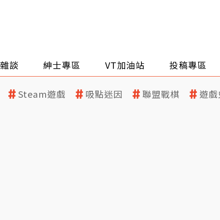
雜談
紳士專區
VT加油站
投稿專區
Steam遊戲
吸點迷因
聯盟戰棋
遊戲