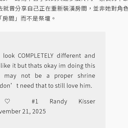
 過去就曾分享自己正在重新裝潢房間，並非她對角
「房間」而不是祭壇。
l look COMPLETELY different and
ike it but thats okay im doing this
it may not be a proper shrine
don’t need that to still love him.
 ♡ #1 Randy Kisser
vember 21, 2025