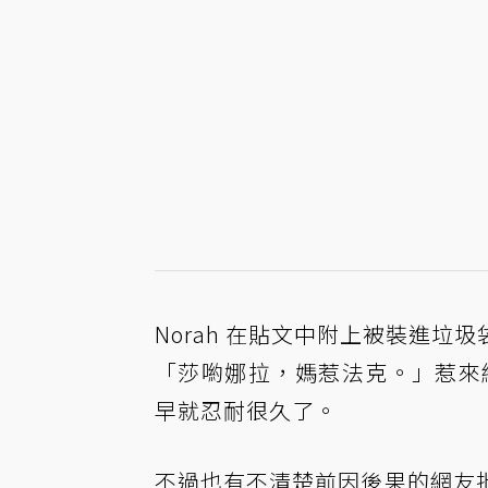
Norah 在貼文中附上被裝進
「莎喲娜拉，媽惹法克。」惹來網
早就忍耐很久了。
不過也有不清楚前因後果的網友