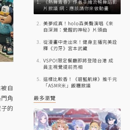
《熱舞青春》作者手繪流暢舞蹈影
片掀議 網：應該請你來做動畫
美夢成真！holo森美聲演唱《來
自深淵：覺醒的神秘》片頭曲
從漫畫中走出來！健身主播完美詮
釋《刃牙》宮本武藏
VSPO!限定餐廳即將登陸台港 成
員主視覺提前亮相
這樣比較香！《碧藍航線》推千元
「ASMR米」飯糰掀議
貼被自
熱門角
最多瀏覽
屋子的