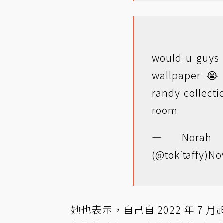
would u guys 
wallpaper 😭 
randy collecti
room
— Norah
(@tokitaffy)
No
她也表示，自己自 2022 年 