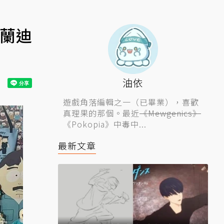
》蘭迪
油依
遊戲角落編輯之一（已畢業），喜歡
真理果的那個。最近
《Mewgenics》
《Pokopia》中毒中...
最新文章