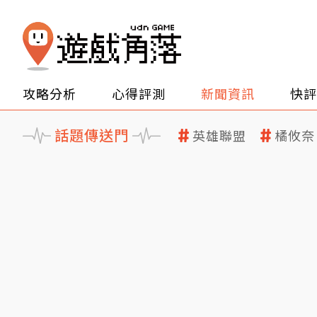
攻略分析
心得評測
新聞資訊
快評
話題傳送門
英雄聯盟
橘攸奈