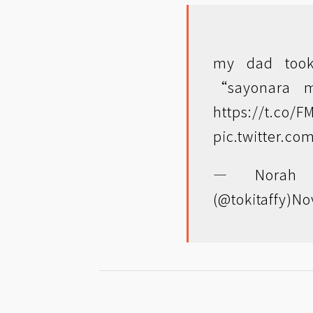
my dad took
“sayonara m
https://t.co/
pic.twitter.c
— Norah
(@tokitaffy)
No