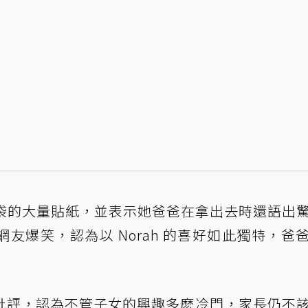
垃圾袋的大量貼紙，並表示她爸爸在拿出去時還語出
友爆笑，認為以 Norah 的喜好如此獨特，爸
批評，認為不管子女的興趣多麽冷門，家長仍不