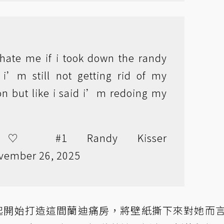
hate me if i took down the randy
i’m still not getting rid of my
on but like i said i’m redoing my
 ♡ #1 Randy Kisser
vember 26, 2025
7 月起開始打造這間蘭迪痛房，將壁紙撕下來對她而