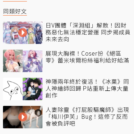
同類好文
日V團體「深淵組」解散！因財
務惡化無法穩定營運 同步揭成員
未來去向
展現大胸襟！Coser扮《絕區
零》蕾米埃爾粉絲福利給好給滿
神隱兩年終於復活！《冰菓》同
人神繪師回歸 P站重新上傳大量
創作
人妻除靈《打屁股驅魔師》出現
「梅川伊芙」Bug！這修了反而
會被負評吧