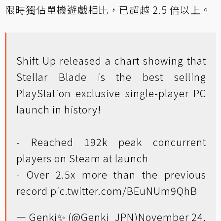
限時獨佔單機遊戲相比，已超越 2.5 倍以上。
Shift Up released a chart showing that
Stellar Blade is the best selling
PlayStation exclusive single-player PC
launch in history!
- Reached 192k peak concurrent
players on Steam at launch
- Over 2.5x more than the previous
record
pic.twitter.com/BEuNUm9QhB
— Genki✨ (@Genki_JPN)
November 24,