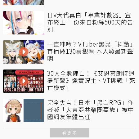
日V大代真白「畢業計數器」宣
布終止 一份來自粉絲500天的告
別
一直呻吟？VTuber詭異「抖動」
直播破130萬觀看 本人發最新聲
明
30人全數陣亡！《艾恩葛朗特迴
盪新聲》邀實況主、VT挑戰「死
亡模式」
完全失言！日本「黑白RPG」作
者喊「大東亞共榮圈萬歲」被中
國網友集體出征
看更多