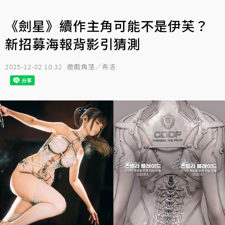
《劍星》續作主角可能不是伊芙？
新招募海報背影引猜測
2025-12-02 10:32
遊戲角落／希洛