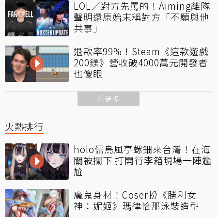
LOL／對方先罵的！Aiming離隊
聲明還原始末稱對方「不願與他
共事」
退款率99%！Steam《這款遊戲
200鎂》營收破4000萬元開發者
也傻眼
看更多
火熱排行
holo儒烏風亭螺鈿來台灣！在海
關被攔下 打開行李箱現場一陣尷
尬
魔鬼身材！Coser扮《勝利女
神：妮姬》瑪律恰那泳裝造型