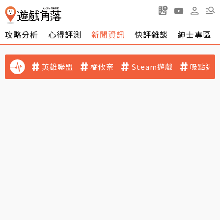
攻略分析
心得評測
新聞資訊
快評雜談
紳士專區
英雄聯盟
橘攸奈
Steam遊戲
吸點迷