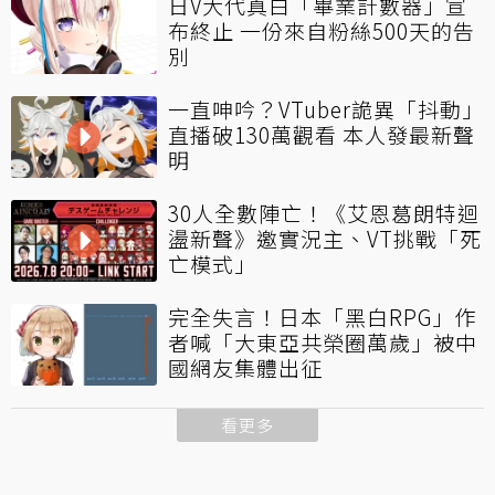
日V大代真白「畢業計數器」宣
布終止 一份來自粉絲500天的告
別
一直呻吟？VTuber詭異「抖動」
直播破130萬觀看 本人發最新聲
明
30人全數陣亡！《艾恩葛朗特迴
盪新聲》邀實況主、VT挑戰「死
亡模式」
完全失言！日本「黑白RPG」作
者喊「大東亞共榮圈萬歲」被中
國網友集體出征
看更多