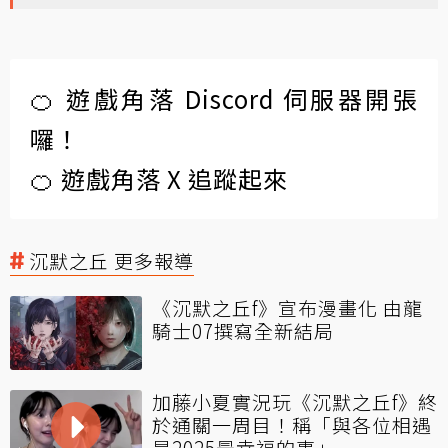
🍊 遊戲角落 Discord 伺服器開張
囉！
🍊 遊戲角落 X 追蹤起來
沉默之丘 更多報導
《沉默之丘f》宣布漫畫化 由龍
騎士07撰寫全新結局
加藤小夏實況玩《沉默之丘f》終
於通關一周目！稱「與各位相遇
是2025最幸福的事」