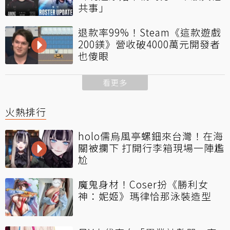
共事」
退款率99%！Steam《這款遊戲
200鎂》營收破4000萬元開發者
也傻眼
看更多
火熱排行
holo儒烏風亭螺鈿來台灣！在海
關被攔下 打開行李箱現場一陣尷
尬
魔鬼身材！Coser扮《勝利女
神：妮姬》瑪律恰那泳裝造型