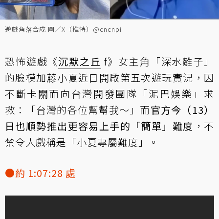
遊戲角落合成 圖／X（推特）@cncnpi
恐怖遊戲《
沉默之丘
f》女主角「深水雛子」
的臉模加藤小夏近日開啟第五次遊玩實況，因
不斷卡關而向台灣開發團隊「泥巴娛樂」求
救：「台灣的各位幫幫我～」而
官方今（13）
日也順勢推出更容易上手的「簡單」難度
，不
禁令人戲稱是「小夏專屬難度」。
●約 1:07:28 處