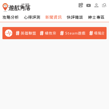
攻略分析
心得評測
新聞資訊
快評雜談
紳士專區
英雄聯盟
橘攸奈
Steam遊戲
吸點迷