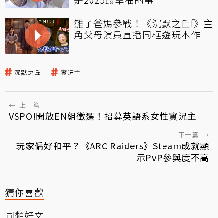
雛子爸媽參戰！《沉默之丘f》主
角父母演員直播同框遊玩本作
沉默之丘
實況主
←
上一篇
VSPO!開放EN組徵選！招募英語系女性實況主
下一篇
→
玩家偏好和平？《ARC Raiders》Steam成就顯
示PvP參與度不高
猜你喜歡
同類好文