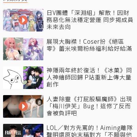
日V團體「深淵組」解散！因財
務惡化無法穩定營運 同步揭成員
未來去向
展現大胸襟！Coser扮《絕區
零》蕾米埃爾粉絲福利給好給滿
神隱兩年終於復活！《冰菓》同
人神繪師回歸 P站重新上傳大量
創作
人妻除靈《打屁股驅魔師》出現
「梅川伊芙」Bug！這修了反而
會被負評吧
LOL／對方先罵的！Aiming離隊
聲明還原始末稱對方「不願與他