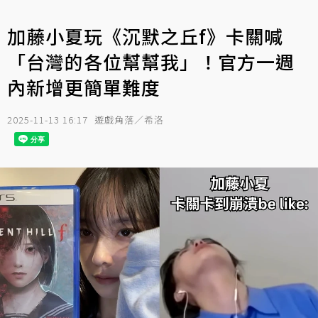
加藤小夏玩《沉默之丘f》卡關喊
「台灣的各位幫幫我」！官方一週
內新增更簡單難度
2025-11-13 16:17
遊戲角落／希洛