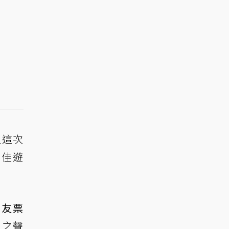
但這次
最佳遊
網友票
家之聲