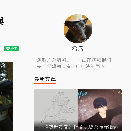
與
希洛
遊戲角落編輯之一，正在逃離鴨科
夫，希望每天有 30 小時能用。
最新文章
《熱舞青春》作者手繪流暢舞蹈影