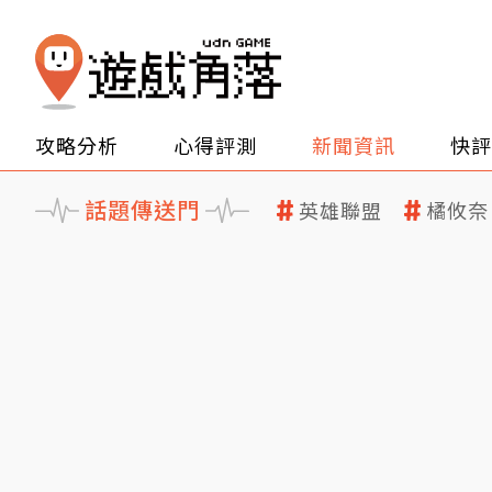
攻略分析
心得評測
新聞資訊
快評
話題傳送門
英雄聯盟
橘攸奈