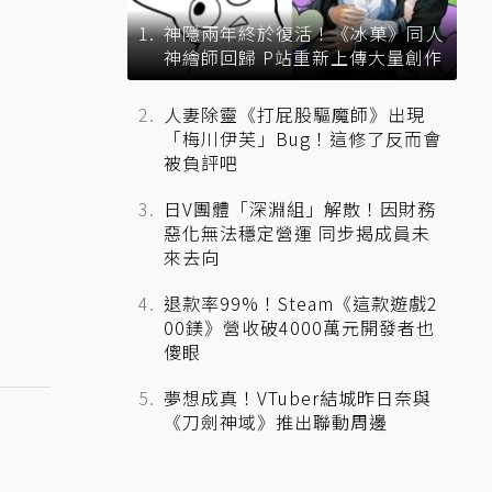
神隱兩年終於復活！《冰菓》同人
神繪師回歸 P站重新上傳大量創作
人妻除靈《打屁股驅魔師》出現
「梅川伊芙」Bug！這修了反而會
被負評吧
日V團體「深淵組」解散！因財務
惡化無法穩定營運 同步揭成員未
來去向
退款率99%！Steam《這款遊戲2
00鎂》營收破4000萬元開發者也
傻眼
夢想成真！VTuber結城昨日奈與
《刀劍神域》推出聯動周邊