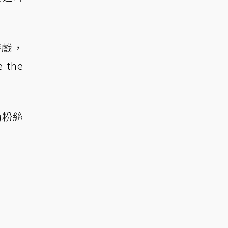
遊戲，
 the
動粉絲