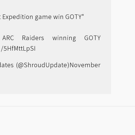
at Expedition game win GOTY"
ARC Raiders winning GOTY
m/5HfMttLpSI
ates (@ShroudUpdate)
November