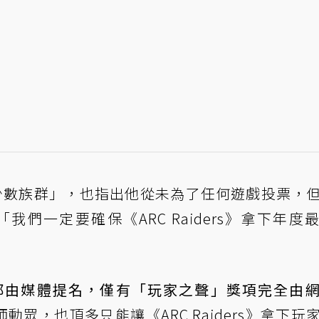
家是少數族群」，也指出他從未為了任何遊戲投票，
例。「我們一定要確保《ARC Raiders》拿下年度
項都由媒體提名，僅有「玩家之聲」獎項完全由
勞師動眾，也頂多只能讓《ARC Raiders》拿下玩