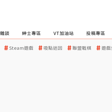
雜談
紳士專區
VT加油站
投稿專區
Steam遊戲
吸點迷因
聯盟戰棋
遊戲