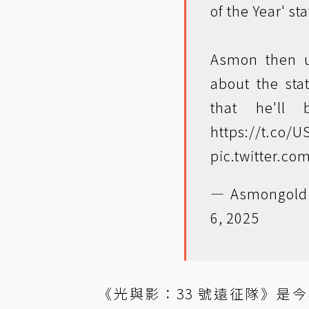
of the Year' st
Asmon then ut
about the st
that he'll 
https://t.co/
pic.twitter.co
— Asmongold 
6, 2025
《光與影：33 號遠征隊》是今