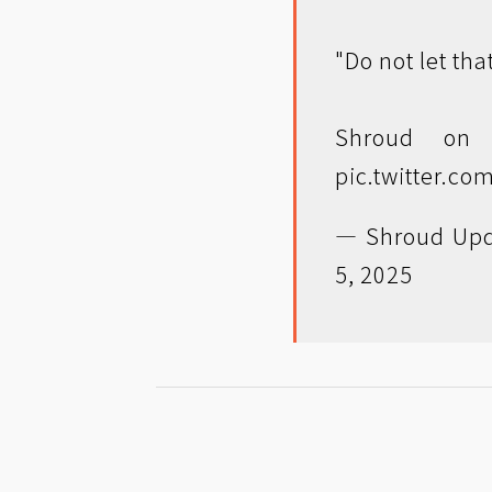
"Do not let th
Shroud on 
pic.twitter.co
— Shroud Upd
5, 2025