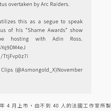
atus overtaken by Arc Raiders.
ilizes this as a segue to speak
atus of his "Shame Awards" show
be hosting with Adin Ross.
USYq9DM4eJ
m/TtjFvp0z7i
Clips (@Asmongold_X)
November
年 4 月上市，由不到 40 人的法國工作室所