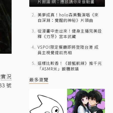
片掀議 網：應該請你來做動畫
美夢成真！holo森美聲演唱《來
自深淵：覺醒的神秘》片頭曲
從漫畫中走出來！健身主播完美詮
釋《刃牙》宮本武藏
VSPO!限定餐廳即將登陸台港 成
員主視覺提前亮相
這樣比較香！《碧藍航線》推千元
「ASMR米」飯糰掀議
戲
實況
最多瀏覽
3 號