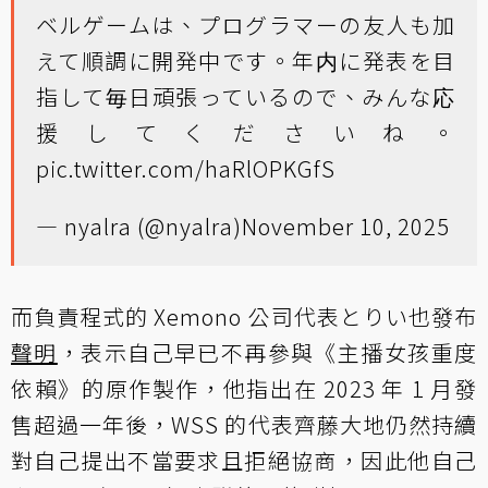
ベルゲームは、プログラマーの友人も加
えて順調に開発中です。年内に発表を目
指して毎日頑張っているので、みんな応
援してくださいね。
pic.twitter.com/haRlOPKGfS
— nyalra (@nyalra)
November 10, 2025
而負責程式的 Xemono 公司代表とりい也發布
聲明
，表示自己早已不再參與《主播女孩重度
依賴》的原作製作，他指出在 2023 年 1 月發
售超過一年後，WSS 的代表齊藤大地仍然持續
對自己提出不當要求且拒絕協商，因此他自己