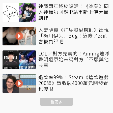
神隱兩年終於復活！《冰菓》同
人神繪師回歸 P站重新上傳大量
創作
人妻除靈《打屁股驅魔師》出現
「梅川伊芙」Bug！這修了反而
會被負評吧
LOL／對方先罵的！Aiming離隊
聲明還原始末稱對方「不願與他
共事」
退款率99%！Steam《這款遊戲
200鎂》營收破4000萬元開發者
也傻眼
看更多