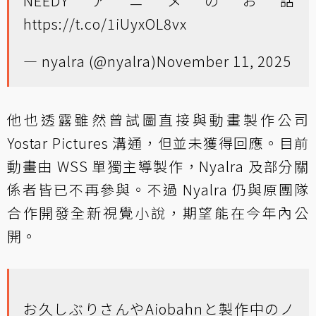
NEEDYアニメのお話
https://t.co/1iUyxOL8vx
— nyalra (@nyalra)
November 11, 2025
他也透露雖然曾試圖直接與動畫製作公司
Yostar Pictures 溝通，但並未獲得回應。目前
動畫由 WSS 單獨主導製作，Nyalra 及部分關
係者皆已不再參與。不過 Nyalra 仍與原團隊
合作開發全新視覺小說，期望能在今年內公
開。
お久しぶりさんやAiobahnと製作中のノ