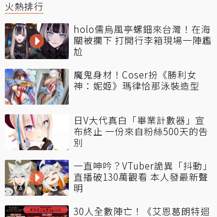
火熱排行
holo儒烏風亭螺鈿來台灣！在海
關被攔下 打開行李箱現場一陣尷
尬
魔鬼身材！Coser扮《勝利女
神：妮姬》瑪律恰那泳裝造型
日V大代真白「畢業計數器」宣
布終止 一份來自粉絲500天的告
別
一直呻吟？VTuber詭異「抖動」
直播破130萬觀看 本人發最新聲
明
30人全數陣亡！《艾恩葛朗特迴