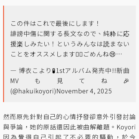
この件はこれで最後にします！
誹謗中傷に関する長文なので、純粋に応
援楽しみたい！というみんなは読まない
ことをオススメします🙇‍♀️ごめんね😢…
— 博衣こより🧪1stアルバム発売中!!新曲
MVも見てね🎉
(@hakuikoyori)
November 4, 2025
然而原先針對自己的心情抒發卻意外引發討論
與爭論，她的原話還因此被曲解離題。Koyori
因為覺得自己引起了不必要的騷動，於今