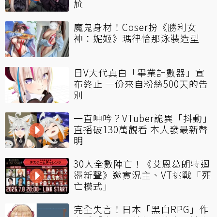
尬
魔鬼身材！Coser扮《勝利女
神：妮姬》瑪律恰那泳裝造型
日V大代真白「畢業計數器」宣
布終止 一份來自粉絲500天的告
別
一直呻吟？VTuber詭異「抖動」
直播破130萬觀看 本人發最新聲
明
30人全數陣亡！《艾恩葛朗特迴
盪新聲》邀實況主、VT挑戰「死
亡模式」
完全失言！日本「黑白RPG」作