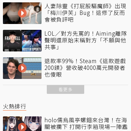
人妻除靈《打屁股驅魔師》出現
「梅川伊芙」Bug！這修了反而
會被負評吧
LOL／對方先罵的！Aiming離隊
聲明還原始末稱對方「不願與他
共事」
退款率99%！Steam《這款遊戲
200鎂》營收破4000萬元開發者
也傻眼
看更多
火熱排行
holo儒烏風亭螺鈿來台灣！在海
關被攔下 打開行李箱現場一陣尷