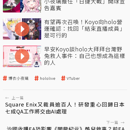
小夜璃擔任「日捷大戰」開球宣
告嘉賓
有望再次召喚！Koyo向holo營
運確認：找回「結束直播成員」
是可行的
早安Koyo談holo大拜拜台灣野
兔救人事件：自己也想成為這樣
的人
博衣小夜璃
hololive
VTuber
←
上一篇
Square Enix又裁員逾百人！研發重心回歸日本
七成QA工作將交由AI處理
下一篇
→
沙國收購EA恐影響《闇龍紀元》酷兒敘事？前EA