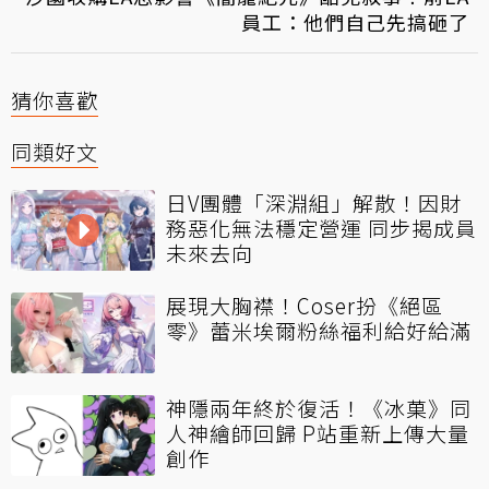
員工：他們自己先搞砸了
猜你喜歡
同類好文
日V團體「深淵組」解散！因財
務惡化無法穩定營運 同步揭成員
未來去向
展現大胸襟！Coser扮《絕區
零》蕾米埃爾粉絲福利給好給滿
神隱兩年終於復活！《冰菓》同
人神繪師回歸 P站重新上傳大量
創作