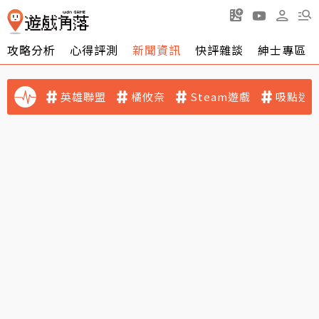
攻略分析
心得評測
新聞資訊
快評雜談
紳士專區
英雄聯盟
橘攸奈
Steam遊戲
吸點迷